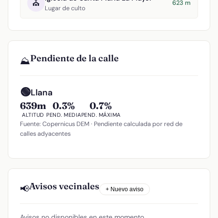
⛪
623 m
Lugar de culto
Pendiente de la calle
⛰️
🟢
Llana
639m
0.3%
0.7%
ALTITUD
PEND. MEDIA
PEND. MÁXIMA
Fuente: Copernicus DEM · Pendiente calculada por red de
calles adyacentes
Avisos vecinales
📢
+ Nuevo aviso
Avisos no disponibles en este momento.