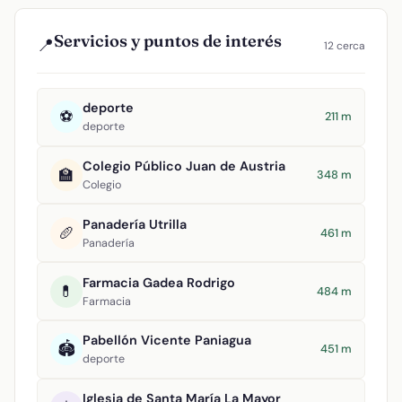
Servicios y puntos de interés
📍
12 cerca
deporte
⚽
211 m
deporte
Colegio Público Juan de Austria
🏫
348 m
Colegio
Panadería Utrilla
🥖
461 m
Panadería
Farmacia Gadea Rodrigo
💊
484 m
Farmacia
Pabellón Vicente Paniagua
🏟️
451 m
deporte
Iglesia de Santa María La Mayor