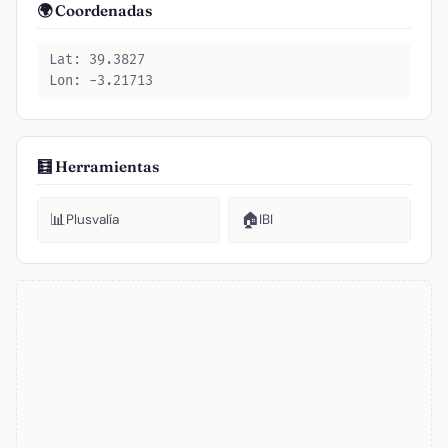
🌍 Coordenadas
Lat: 39.3827
Lon: -3.21713
🧮 Herramientas
📊
🏠
Plusvalía
IBI