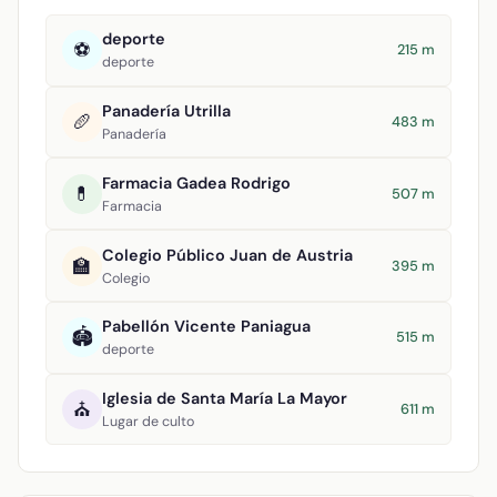
deporte
⚽
215 m
deporte
Panadería Utrilla
🥖
483 m
Panadería
Farmacia Gadea Rodrigo
💊
507 m
Farmacia
Colegio Público Juan de Austria
🏫
395 m
Colegio
Pabellón Vicente Paniagua
🏟️
515 m
deporte
Iglesia de Santa María La Mayor
⛪
611 m
Lugar de culto