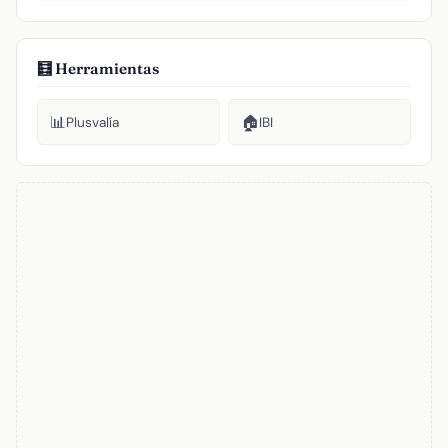
🧮 Herramientas
📊
🏠
Plusvalía
IBI