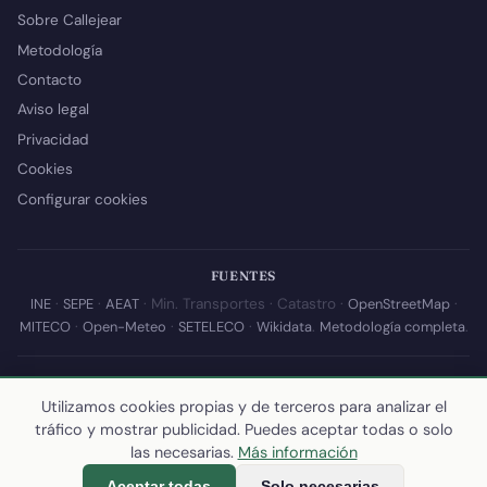
Sobre Callejear
Metodología
Contacto
Aviso legal
Privacidad
Cookies
Configurar cookies
FUENTES
INE
·
SEPE
·
AEAT
· Min. Transportes · Catastro ·
OpenStreetMap
·
MITECO
·
Open-Meteo
·
SETELECO
·
Wikidata
.
Metodología completa
.
© 2026 Callejear.com — Directorio municipal de España con datos
abiertos. Desarrollado y mantenido por
Yoel Castaño
.
Utilizamos cookies propias y de terceros para analizar el
tráfico y mostrar publicidad. Puedes aceptar todas o solo
Última actualización de esta página:
10 de julio de 2026
·
Cómo
las necesarias.
Más información
calculamos los datos
Aceptar todas
Solo necesarias