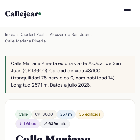
Callejear
Inicio
›
Ciudad Real
›
Alcázar de San Juan
›
Calle Mariana Pineda
Calle Mariana Pineda es una vía de Alcázar de San
Juan (CP 13600). Calidad de vida 48/100
(tranquilidad 75, servicios 0, caminabilidad 14).
Longitud 257,1 m. Datos a julio 2026.
Calle
CP 13600
257 m
35 edificios
📡 1 Gbps
📍 639m alt.
Calle Mariana