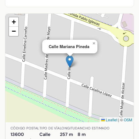
+
−
×
Calle Mariana Pineda
Leaflet
|
©
OSM
Ubicación de Calle Mariana Pineda en Alcázar de San Juan
CÓDIGO POSTAL
TIPO DE VÍA
LONGITUD
ANCHO ESTIMADO
13600
Calle
257 m
8 m