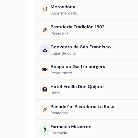
Mercadona
🛒
Supermercado
Pastelería Tradición 1892
🥖
Panadería
Convento de San Francisco
⛪
Lugar de culto
Acapulco Gastro burgers
🍽️
Restaurante
Hotel Ercilla Don Quijote
🏨
Hotel
Panadería-Pastelería La Rosa
🥖
Panadería
Farmacia Mazarrón
💊
Farmacia