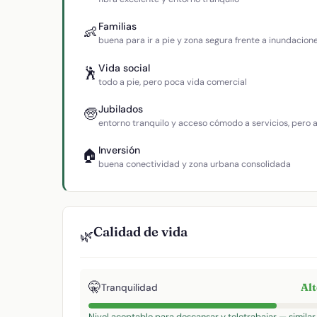
Familias
👶
buena para ir a pie y zona segura frente a inundacion
Vida social
🕺
todo a pie, pero poca vida comercial
Jubilados
🧓
entorno tranquilo y acceso cómodo a servicios, pero
Inversión
🏠
buena conectividad y zona urbana consolidada
Calidad de vida
🌿
🤫
Al
Tranquilidad
Nivel aceptable para descansar y teletrabajar — similar 