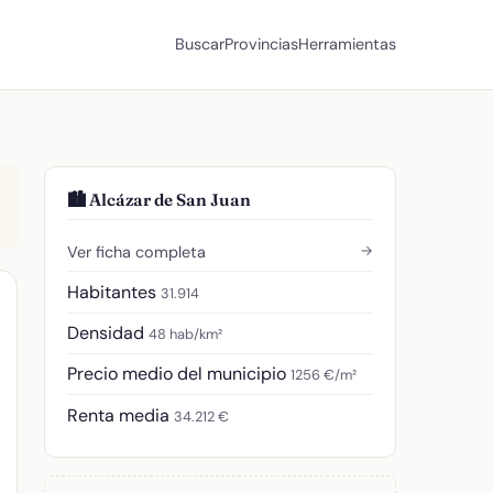
Buscar
Provincias
Herramientas
🏙️ Alcázar de San Juan
→
Ver ficha completa
Habitantes
31.914
Densidad
48 hab/km²
Precio medio del municipio
1256 €/m²
Renta media
34.212 €