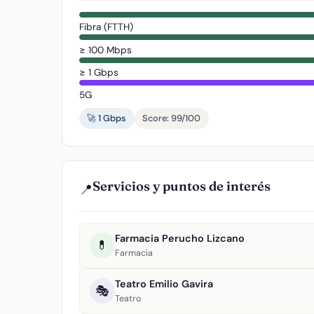
Fibra (FTTH)
≥ 100 Mbps
≥ 1 Gbps
5G
🚀 1 Gbps
Score: 99/100
Servicios y puntos de interés
📍
Farmacia Perucho Lizcano
💊
Farmacia
Teatro Emilio Gavira
🎭
Teatro