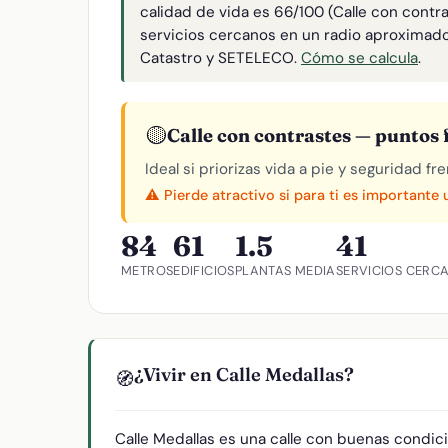
calidad de vida es 66/100 (Calle con contr
servicios cercanos en un radio aproximad
Catastro y SETELECO.
Cómo se calcula
.
🟡
Calle con contrastes — puntos f
Ideal si priorizas vida a pie y seguridad f
⚠️ Pierde atractivo si para ti es importante
84
61
1.5
41
METROS
EDIFICIOS
PLANTAS MEDIA
SERVICIOS CERC
¿Vivir en Calle Medallas?
🧭
Calle Medallas es una calle con buenas condic