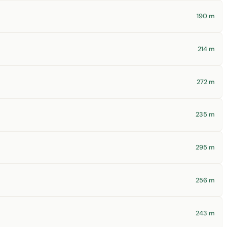
190 m
214 m
272 m
235 m
295 m
256 m
243 m