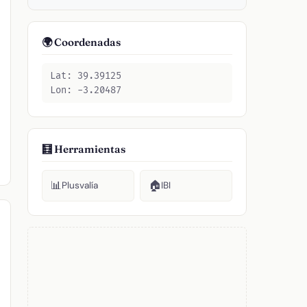
🌍 Coordenadas
Lat: 39.39125
Lon: -3.20487
🧮 Herramientas
📊
🏠
Plusvalía
IBI