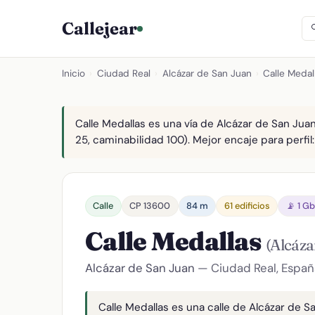
Callejear
Inicio
›
Ciudad Real
›
Alcázar de San Juan
›
Calle Medal
Calle Medallas es una vía de Alcázar de San Juan
25, caminabilidad 100). Mejor encaje para perfil:
Calle
CP 13600
84 m
61 edificios
📡 1 G
Calle Medallas
(Alcáza
Alcázar de San Juan
— Ciudad Real, Españ
Calle Medallas es una calle de Alcázar de S