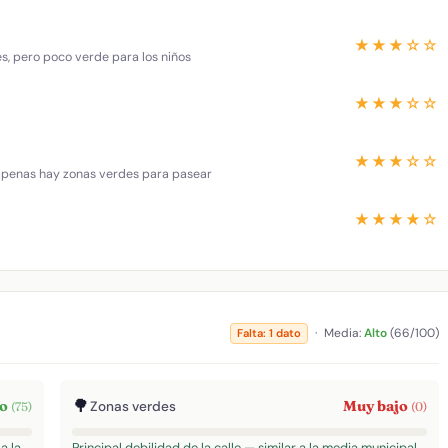
★★★☆☆
es, pero poco verde para los niños
★★★☆☆
★★★☆☆
 apenas hay zonas verdes para pasear
★★★★☆
·
Media:
Alto
(66/100)
Falta: 1 dato
🌳
to
Muy bajo
Zonas verdes
(75)
(0)
a la
Principal debilidad de la calle — similar a la media municipal