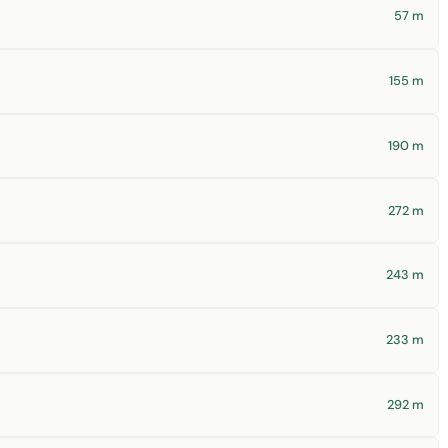
57 m
155 m
190 m
272 m
243 m
233 m
292 m