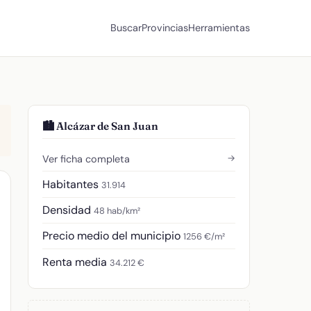
Buscar
Provincias
Herramientas
🏙️ Alcázar de San Juan
→
Ver ficha completa
Habitantes
31.914
Densidad
48 hab/km²
Precio medio del municipio
1256 €/m²
Renta media
34.212 €