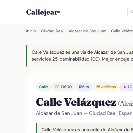
Callejear
Inicio
›
Ciudad Real
›
Alcázar de San Juan
›
Calle Veláz
Calle Velázquez es una vía de Alcázar de San Ju
servicios 25, caminabilidad 100). Mejor encaje pa
Calle
CP 13600
166 m
25 edificios
📡 1 
Calle Velázquez
(Alcá
Alcázar de San Juan
— Ciudad Real, Españ
Calle Velázquez es una calle de Alcázar de 