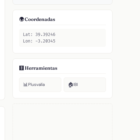
🌍 Coordenadas
Lat: 39.39246
Lon: -3.20345
🧮 Herramientas
📊
🏠
Plusvalía
IBI