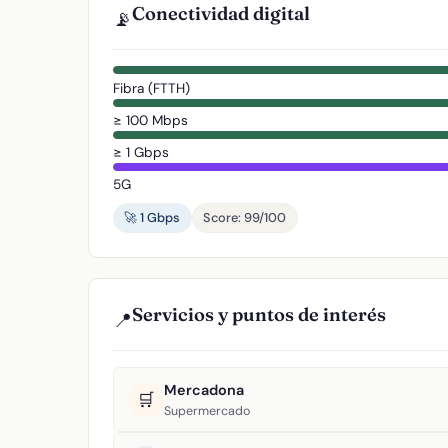
Conectividad digital
📡
Fibra (FTTH)
≥ 100 Mbps
≥ 1 Gbps
5G
🚀 1 Gbps
Score: 99/100
Servicios y puntos de interés
📍
Mercadona
🛒
Supermercado