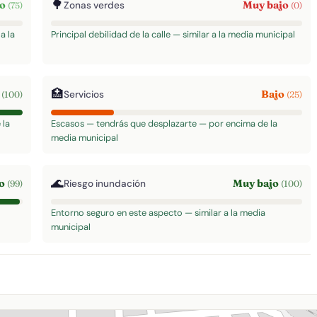
🌳
to
Muy bajo
Zonas verdes
(75)
(0)
a la
Principal debilidad de la calle — similar a la media municipal
🏥
o
Bajo
Servicios
(100)
(25)
 la
Escasos — tendrás que desplazarte — por encima de la
media municipal
🌊
to
Muy bajo
Riesgo inundación
(99)
(100)
Entorno seguro en este aspecto — similar a la media
municipal