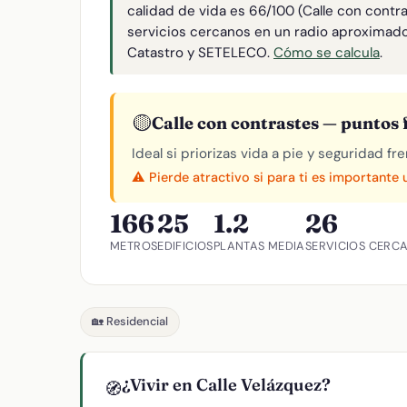
calidad de vida es 66/100 (Calle con contr
servicios cercanos en un radio aproximad
Catastro y SETELECO.
Cómo se calcula
.
🟡
Calle con contrastes — puntos f
Ideal si priorizas vida a pie y seguridad f
⚠️ Pierde atractivo si para ti es importante
166
25
1.2
26
METROS
EDIFICIOS
PLANTAS MEDIA
SERVICIOS CERC
🏡 Residencial
¿Vivir en Calle Velázquez?
🧭