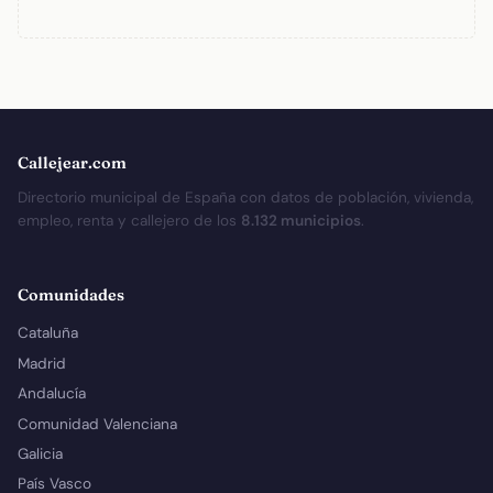
Callejear.com
Directorio municipal de España con datos de población, vivienda,
empleo, renta y callejero de los
8.132 municipios
.
Comunidades
Cataluña
Madrid
Andalucía
Comunidad Valenciana
Galicia
País Vasco