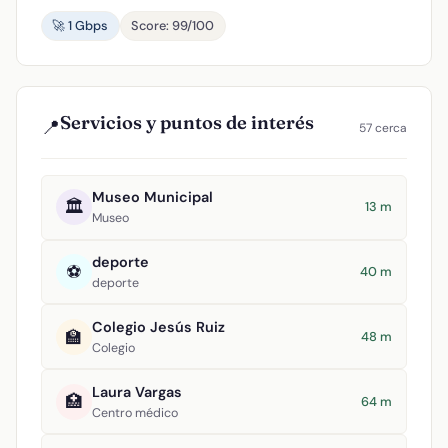
🚀 1 Gbps
Score: 99/100
Servicios y puntos de interés
📍
57 cerca
Museo Municipal
🏛️
13 m
Museo
deporte
⚽
40 m
deporte
Colegio Jesús Ruiz
🏫
48 m
Colegio
Laura Vargas
🏥
64 m
Centro médico