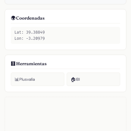
🌍 Coordenadas
Lat: 39.38849
Lon: -3.20979
🧮 Herramientas
📊
🏠
Plusvalía
IBI