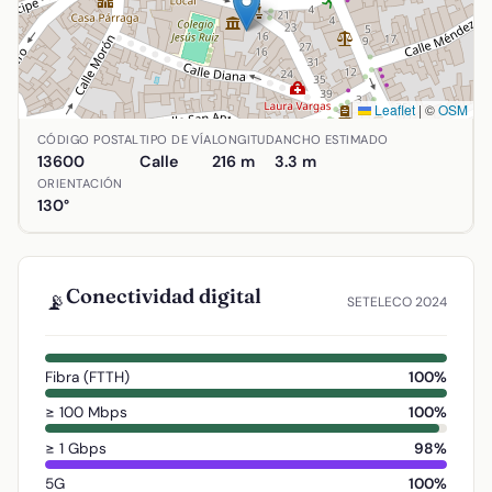
Leaflet
|
©
OSM
Ubicación de Calle Santo Domingo en Alcázar de San Juan
CÓDIGO POSTAL
TIPO DE VÍA
LONGITUD
ANCHO ESTIMADO
13600
Calle
216 m
3.3 m
ORIENTACIÓN
130°
Conectividad digital
📡
SETELECO 2024
Fibra (FTTH)
100%
≥ 100 Mbps
100%
≥ 1 Gbps
98%
5G
100%