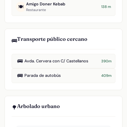
Amigo Doner Kebab
🍽️
138 m
Restaurante
Transporte público cercano
🚌
🚌
Avda. Cervera con C/ Castellanos
390m
🚌
Parada de autobús
409m
Arbolado urbano
🌳