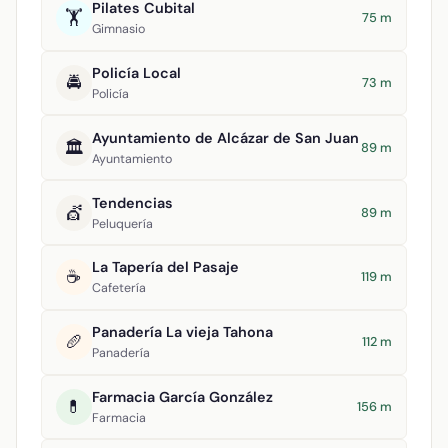
Pilates Cubital
🏋️
75 m
Gimnasio
Policía Local
🚔
73 m
Policía
Ayuntamiento de Alcázar de San Juan
🏛️
89 m
Ayuntamiento
Tendencias
💇
89 m
Peluquería
La Tapería del Pasaje
☕
119 m
Cafetería
Panadería La vieja Tahona
🥖
112 m
Panadería
Farmacia García González
💊
156 m
Farmacia