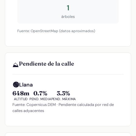
1
árboles
Fuente: OpenStreetMap (datos aproximados)
Pendiente de la calle
⛰️
🟢
Llana
648m
0.7%
3.3%
ALTITUD
PEND. MEDIA
PEND. MÁXIMA
Fuente: Copernicus DEM · Pendiente calculada por red de
calles adyacentes