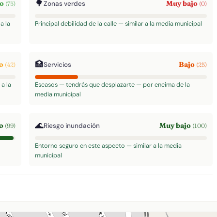
🌳
to
Muy bajo
Zonas verdes
(75)
(0)
a la
Principal debilidad de la calle — similar a la media municipal
🏥
do
Bajo
Servicios
(42)
(25)
a la
Escasos — tendrás que desplazarte — por encima de la
media municipal
🌊
to
Muy bajo
Riesgo inundación
(99)
(100)
Entorno seguro en este aspecto — similar a la media
municipal