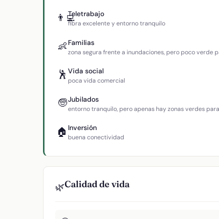
Teletrabajo
👨‍💻
fibra excelente y entorno tranquilo
Familias
👶
zona segura frente a inundaciones, pero poco verde p
Vida social
🕺
poca vida comercial
Jubilados
🧓
entorno tranquilo, pero apenas hay zonas verdes par
Inversión
🏠
buena conectividad
Calidad de vida
🌿