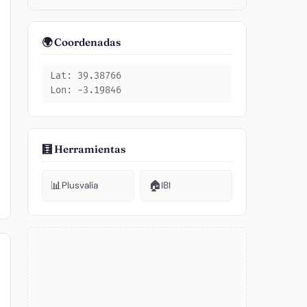
🌍 Coordenadas
Lat: 39.38766
Lon: -3.19846
🧮 Herramientas
📊
🏠
Plusvalía
IBI