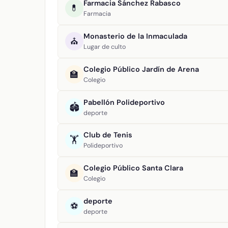
Farmacia Sánchez Rabasco
💊
Farmacia
Monasterio de la Inmaculada
⛪
Lugar de culto
Colegio Público Jardín de Arena
🏫
Colegio
Pabellón Polideportivo
🏟️
deporte
Club de Tenis
🏋️
Polideportivo
Colegio Público Santa Clara
🏫
Colegio
deporte
⚽
deporte