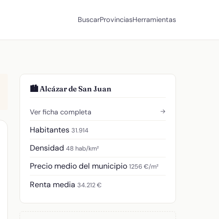
Buscar
Provincias
Herramientas
🏙️ Alcázar de San Juan
→
Ver ficha completa
Habitantes
31.914
Densidad
48 hab/km²
Precio medio del municipio
1256 €/m²
Renta media
34.212 €