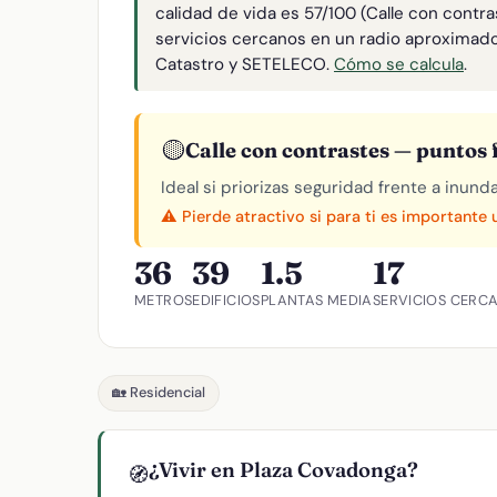
calidad de vida es 57/100 (Calle con contra
servicios cercanos en un radio aproximad
Catastro y SETELECO.
Cómo se calcula
.
🟡
Calle con contrastes — puntos f
Ideal si priorizas seguridad frente a inund
⚠️ Pierde atractivo si para ti es importante
36
39
1.5
17
METROS
EDIFICIOS
PLANTAS MEDIA
SERVICIOS CERC
🏡 Residencial
¿Vivir en Plaza Covadonga?
🧭