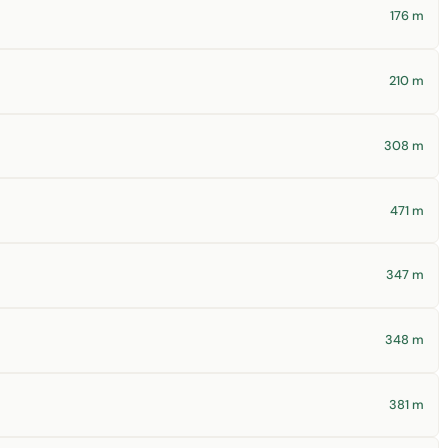
176 m
210 m
308 m
471 m
347 m
348 m
381 m