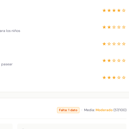
★★★★☆
★★☆☆☆
ara los niños
★☆☆☆☆
★★☆☆☆
a pasear
★★★☆☆
·
Media:
Moderado
(57/100)
Falta: 1 dato