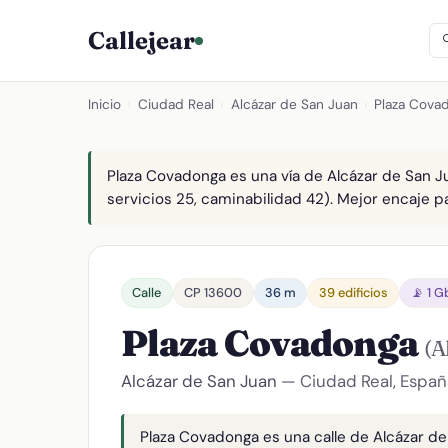
Callejear
Inicio
›
Ciudad Real
›
Alcázar de San Juan
›
Plaza Cova
Plaza Covadonga es una vía de Alcázar de San Ju
servicios 25, caminabilidad 42). Mejor encaje par
Calle
CP 13600
36 m
39 edificios
📡 1 G
Plaza Covadonga
(A
Alcázar de San Juan
— Ciudad Real, Españ
Plaza Covadonga es una calle de Alcázar de 