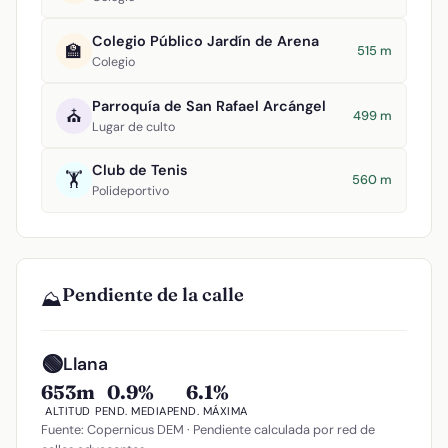
Colegio Público Jardín de Arena
🏫
515 m
Colegio
Parroquía de San Rafael Arcángel
⛪
499 m
Lugar de culto
Club de Tenis
🏋️
560 m
Polideportivo
Pendiente de la calle
⛰️
🟢
Llana
653m
0.9%
6.1%
ALTITUD
PEND. MEDIA
PEND. MÁXIMA
Fuente: Copernicus DEM · Pendiente calculada por red de