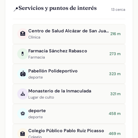
Servicios y puntos de interés
📍
13 cerca
Centro de Salud Alcázar de San Juan II
🏥
216 m
Clínica
Farmacia Sánchez Rabasco
💊
273 m
Farmacia
Pabellón Polideportivo
🏟️
323 m
deporte
Monasterio de la Inmaculada
⛪
321 m
Lugar de culto
deporte
⚽
458 m
deporte
Colegio Público Pablo Ruiz Picasso
🏫
469 m
Colegio