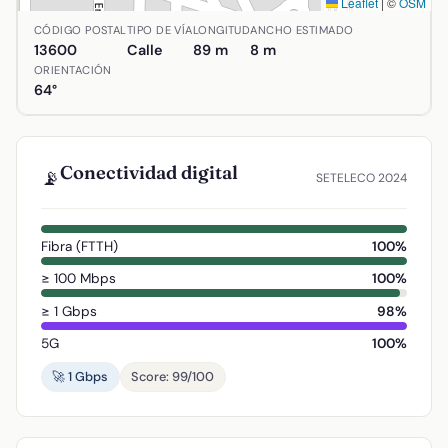
Leaflet
|
©
OSM
Ubicación de Calle Caballero de los Espejos en Alcázar de
CÓDIGO POSTAL
TIPO DE VÍA
LONGITUD
ANCHO ESTIMADO
13600
Calle
89 m
8 m
ORIENTACIÓN
64°
Conectividad digital
📡
SETELECO 2024
Fibra (FTTH)
100%
≥ 100 Mbps
100%
≥ 1 Gbps
98%
5G
100%
🚀 1 Gbps
Score: 99/100