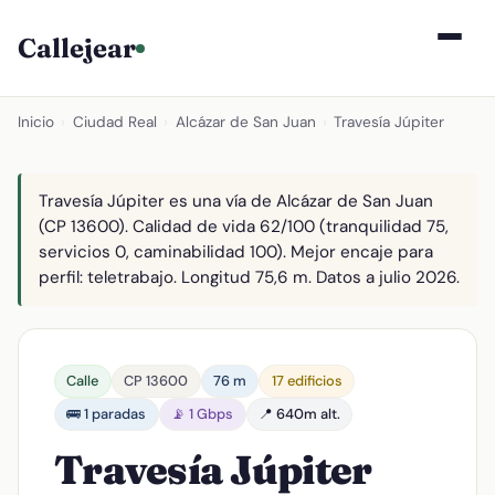
Callejear
Inicio
›
Ciudad Real
›
Alcázar de San Juan
›
Travesía Júpiter
Travesía Júpiter es una vía de Alcázar de San Juan
(CP 13600). Calidad de vida 62/100 (tranquilidad 75,
servicios 0, caminabilidad 100). Mejor encaje para
perfil: teletrabajo. Longitud 75,6 m. Datos a julio 2026.
Calle
CP 13600
76 m
17 edificios
🚌 1 paradas
📡 1 Gbps
📍 640m alt.
Travesía Júpiter