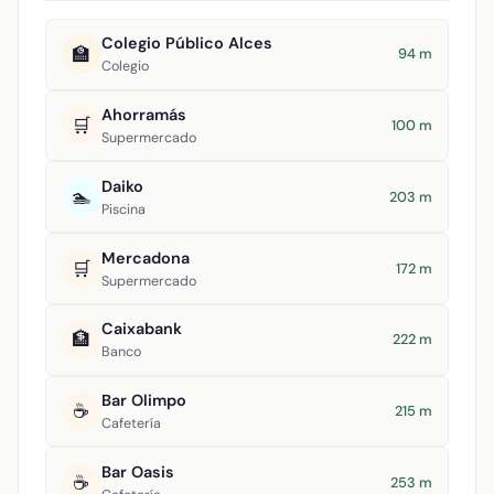
Colegio Público Alces
🏫
94 m
Colegio
Ahorramás
🛒
100 m
Supermercado
Daiko
🏊
203 m
Piscina
Mercadona
🛒
172 m
Supermercado
Caixabank
🏦
222 m
Banco
Bar Olimpo
☕
215 m
Cafetería
Bar Oasis
☕
253 m