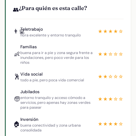
¿Para quién es esta calle?
👥
Teletrabajo
👨‍💻
★★★★☆
fibra excelente y entorno tranquilo
Familias
👶
buena para ir a pie y zona segura frente a
★★☆☆☆
inundaciones, pero poco verde para los
niños
Vida social
🕺
★★☆☆☆
todo a pie, pero poca vida comercial
Jubilados
🧓
entorno tranquilo y acceso cómodo a
★★★☆☆
servicios, pero apenas hay zonas verdes
para pasear
Inversión
🏠
★★★★☆
buena conectividad y zona urbana
consolidada