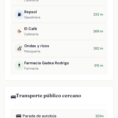
Cafetería
Repsol
⛽
233 m
Gasolinera
El Café
☕
269 m
Cafetería
Ondas y rizos
💇
262 m
Peluquería
Farmacia Gadea Rodrigo
💊
315 m
Farmacia
Transporte público cercano
🚌
🚌
Parada de autobús
201m