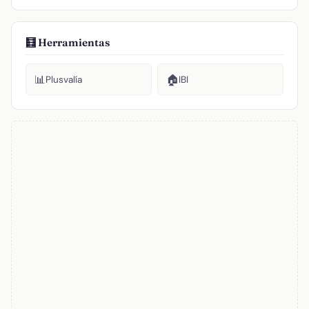
🧮 Herramientas
📊
🏠
Plusvalía
IBI