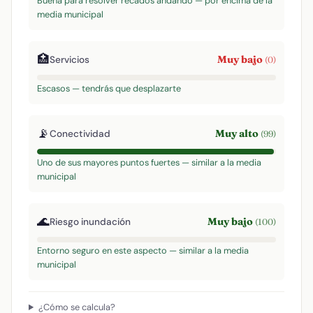
Buena para resolver recados andando — por encima de la
media municipal
🏥
Muy bajo
Servicios
(0)
Escasos — tendrás que desplazarte
📡
Muy alto
Conectividad
(99)
Uno de sus mayores puntos fuertes — similar a la media
municipal
🌊
Muy bajo
Riesgo inundación
(100)
Entorno seguro en este aspecto — similar a la media
municipal
¿Cómo se calcula?