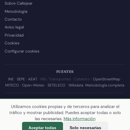
Sobre Callejear
Metodología
Contacto
Aviso legal
Privacidad
Cookies
Configurar cookies
FUENTES
INE
·
SEPE
·
AEAT
· Min. Transportes · Catastro ·
OpenStreetMap
·
MITECO
·
Open-Meteo
·
SETELECO
·
Wikidata
.
Metodología completa
.
© 2026 Callejear.com — Directorio municipal de España con datos
abiertos. Desarrollado y mantenido por
Yoel Castaño
.
Utilizamos cookies propias y de terceros para analizar el
tráfico y mostrar publicidad. Puedes aceptar todas o solo
Última actualización de esta página:
10 de julio de 2026
·
Cómo
las necesarias.
Más información
calculamos los datos
Aceptar todas
Solo necesarias