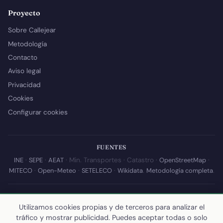
Proyecto
Sobre Callejear
Metodología
Contacto
Aviso legal
Privacidad
Cookies
Configurar cookies
FUENTES
INE
·
SEPE
·
AEAT
· Min. Transportes · Catastro ·
OpenStreetMap
·
MITECO
·
Open-Meteo
·
SETELECO
·
Wikidata
.
Metodología completa
.
© 2026 Callejear.com — Directorio municipal de España con datos
abiertos. Desarrollado y mantenido por
Yoel Castaño
.
Utilizamos cookies propias y de terceros para analizar el
tráfico y mostrar publicidad. Puedes aceptar todas o solo