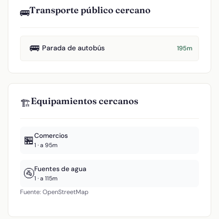
Transporte público cercano
🚌
🚌
Parada de autobús
195m
Equipamientos cercanos
🏗️
Comercios
🏪
1 · a 95m
Fuentes de agua
🚰
1 · a 115m
Fuente: OpenStreetMap