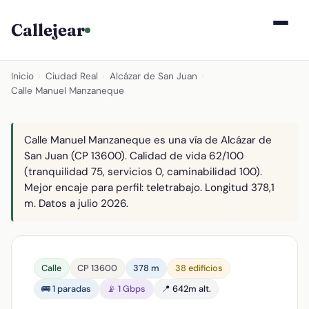
Callejear
Inicio
›
Ciudad Real
›
Alcázar de San Juan
›
Calle Manuel Manzaneque
Calle Manuel Manzaneque es una vía de Alcázar de
San Juan (CP 13600). Calidad de vida 62/100
(tranquilidad 75, servicios 0, caminabilidad 100).
Mejor encaje para perfil: teletrabajo. Longitud 378,1
m. Datos a julio 2026.
Calle
CP 13600
378 m
38 edificios
🚌 1 paradas
📡 1 Gbps
📍 642m alt.