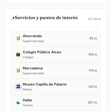
Servicios y puntos de interés
📍
62 cerca
Ahorramás
🛒
85 m
Supermercado
Colegio Público Alces
🏫
158 m
Colegio
Mercadona
🛒
179 m
Supermercado
Museo Capilla de Palacio
🏛️
201 m
Museo
Daiko
🏊
257 m
Piscina