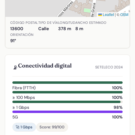
Leaflet
|
©
OSM
Ubicación de Calle Manuel Manzaneque en Alcázar de San 
CÓDIGO POSTAL
TIPO DE VÍA
LONGITUD
ANCHO ESTIMADO
13600
Calle
378 m
8 m
ORIENTACIÓN
91°
Conectividad digital
📡
SETELECO 2024
Fibra (FTTH)
100%
≥ 100 Mbps
100%
≥ 1 Gbps
98%
5G
100%
🚀 1 Gbps
Score: 99/100