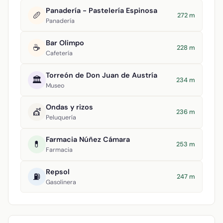
Panadería - Pastelería Espinosa
🥖
272 m
Panadería
Bar Olimpo
☕
228 m
Cafetería
Torreón de Don Juan de Austría
🏛️
234 m
Museo
Ondas y rizos
💇
236 m
Peluquería
Farmacia Núñez Cámara
💊
253 m
Farmacia
Repsol
⛽
247 m
Gasolinera