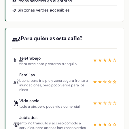
🏥 Pocos servicios en el entorno
🌿 Sin zonas verdes accesibles
¿Para quién es esta calle?
👥
Teletrabajo
👨‍💻
★★★★☆
fibra excelente y entorno tranquilo
Familias
👶
buena para ir a pie y zona segura frente a
★★☆☆☆
inundaciones, pero poco verde para los
niños
Vida social
🕺
★★☆☆☆
todo a pie, pero poca vida comercial
Jubilados
🧓
entorno tranquilo y acceso cómodo a
★★★☆☆
servicios, pero apenas hay zonas verdes