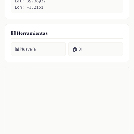
Lat: 39.38937
Lon: -3.2151
🧮 Herramientas
📊
🏠
Plusvalía
IBI