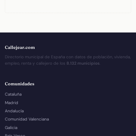
Callejear.com
Directorio municipal de España con datos de población, vivienda,
empleo, renta y callejero de los
8.132 municipios
.
Comunidades
Cataluña
Madrid
Andalucía
Comunidad Valenciana
Galicia
País Vasco