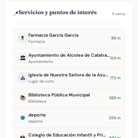
Servicios y puntos de interés
📍
9 cerca
Farmacia García García
💊
86 m
Farmacia
Ayuntamiento de Alcolea de Calatrava
🏛️
154 m
Ayuntamiento
Iglesia de Nuestra Señora de la Asunción
⛪
173 m
Lugar de culto
Biblioteca Pública Municipal
📚
288 m
Biblioteca
deporte
⚽
356 m
deporte
Colegio de Educación Infantil y Primaria Tomasa Gallardo
🏫
397 m