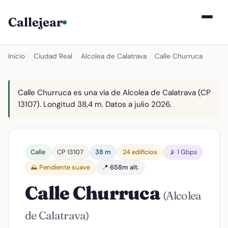
Callejear
Inicio
›
Ciudad Real
›
Alcolea de Calatrava
›
Calle Churruca
Calle Churruca es una vía de Alcolea de Calatrava (CP
13107). Longitud 38,4 m. Datos a julio 2026.
Calle
CP 13107
38 m
24 edificios
📡 1 Gbps
⛰️ Pendiente suave
📍 658m alt.
Calle Churruca
(Alcolea
de Calatrava)