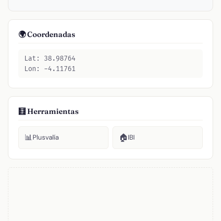
🌍 Coordenadas
Lat: 38.98764
Lon: -4.11761
🧮 Herramientas
📊
🏠
Plusvalía
IBI