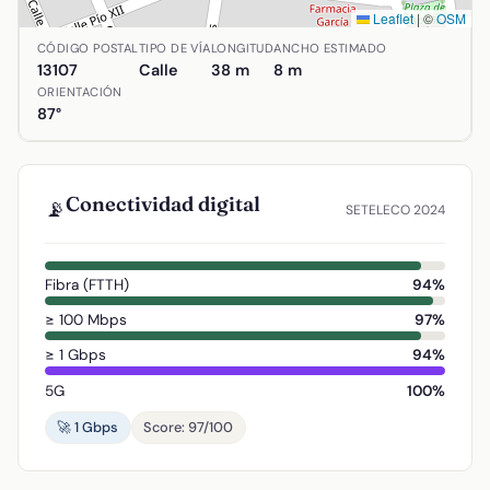
Leaflet
|
©
OSM
Ubicación de Calle Churruca en Alcolea de Calatrava, Ciud
CÓDIGO POSTAL
TIPO DE VÍA
LONGITUD
ANCHO ESTIMADO
13107
Calle
38 m
8 m
ORIENTACIÓN
87°
Conectividad digital
📡
SETELECO 2024
Fibra (FTTH)
94%
≥ 100 Mbps
97%
≥ 1 Gbps
94%
5G
100%
🚀 1 Gbps
Score: 97/100