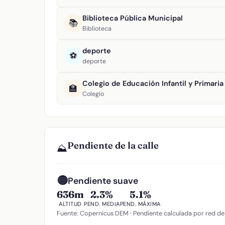
Biblioteca Pública Municipal
📚
Biblioteca
deporte
⚽
deporte
Colegio de Educación Infantil y Primari
🏫
Colegio
Pendiente de la calle
⛰️
🟡
Pendiente suave
636m
2.3%
5.1%
ALTITUD
PEND. MEDIA
PEND. MÁXIMA
Fuente: Copernicus DEM · Pendiente calculada por red de