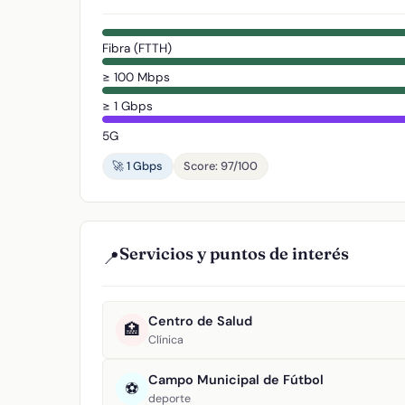
Fibra (FTTH)
≥ 100 Mbps
≥ 1 Gbps
5G
🚀 1 Gbps
Score: 97/100
Servicios y puntos de interés
📍
Centro de Salud
🏥
Clínica
Campo Municipal de Fútbol
⚽
deporte