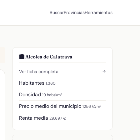
Buscar
Provincias
Herramientas
🏙️ Alcolea de Calatrava
→
Ver ficha completa
Habitantes
1.360
Densidad
19 hab/km²
Precio medio del municipio
1256 €/m²
Renta media
29.697 €