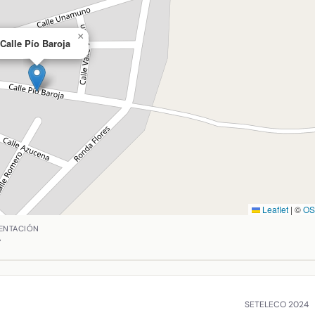
×
Calle Pío Baroja
Leaflet
|
©
O
trava, Ciudad Real. Coordenadas: latitud 38.987602933333335,
ENTACIÓN
°
SETELECO 2024