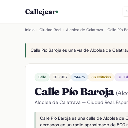
Callejear
Inicio
›
Ciudad Real
›
Alcolea de Calatrava
›
Calle Pío B
Calle Pío Baroja es una vía de Alcolea de Calatra
Calle
CP 13107
244 m
36 edificios
📡 1 
Calle Pío Baroja
(Alc
Alcolea de Calatrava
— Ciudad Real, Espa
Calle Pío Baroja es una calle de Alcolea de 
cercanos en un radio aproximado de 500 