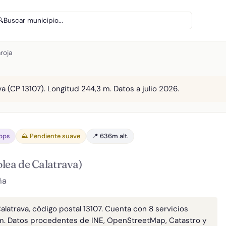
🔍
Buscar municipio...
aroja
va (CP 13107). Longitud 244,3 m. Datos a julio 2026.
Gbps
⛰️ Pendiente suave
📍 636m alt.
olea de Calatrava)
ña
Calatrava, código postal 13107. Cuenta con 8 servicios
m. Datos procedentes de INE, OpenStreetMap, Catastro y