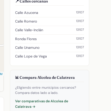
📍 Calles cercanas
13107
Calle Azucena
13107
Calle Romero
13107
Calle Valle-Inclán
13107
Ronda Flores
13107
Calle Unamuno
13107
Calle Lope de Vega
SM
📊 Compara Alcolea de Calatrava
 longitud -4.11001075. Código postal: 13107.
¿Eligiendo entre municipios cercanos?
Compara datos lado a lado.
Ver comparativas de Alcolea de
Calatrava →