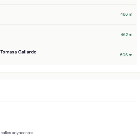
466 m
462 m
a Tomasa Gallardo
506 m
 calles adyacentes