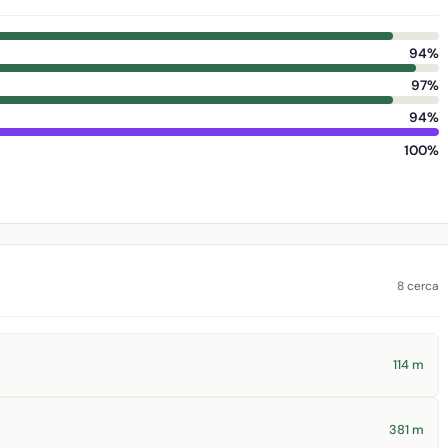
94%
97%
94%
100%
8 cerca
114 m
381 m