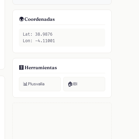
🌍 Coordenadas
Lat: 38.9876
Lon: -4.11001
🧮 Herramientas
📊
🏠
Plusvalía
IBI