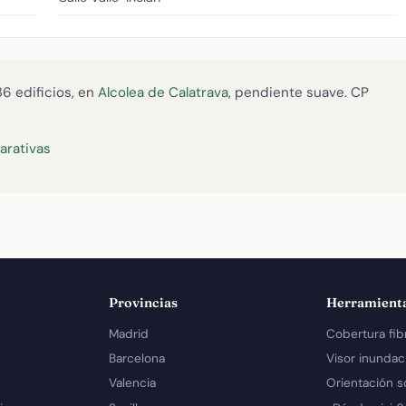
36 edificios, en
Alcolea de Calatrava
, pendiente suave. CP
rativas
Provincias
Herramient
Madrid
Cobertura fib
Barcelona
Visor inundac
Valencia
Orientación s