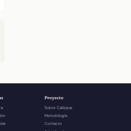
as
Proyecto
ra
Sobre Callejear
ión
Metodología
olar
Contacto