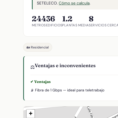
SETELECO.
Cómo se calcula
.
244
36
1.2
8
METROS
EDIFICIOS
PLANTAS MEDIA
SERVICIOS CERC
🏡 Residencial
Ventajas e inconvenientes
⚖️
✔ Ventajas
📡 Fibra de 1 Gbps — ideal para teletrabajo
+