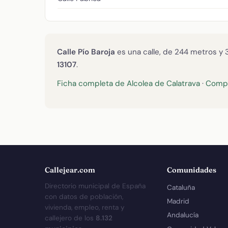
Calle Pío Baroja
es una calle, de 244 metros y 
13107
.
Ficha completa de Alcolea de Calatrava
·
Compa
Callejear.com
Comunidades
Directorio municipal de España
Cataluña
con datos de población,
Madrid
vivienda, empleo, renta y
Andalucía
callejero de los
8.132