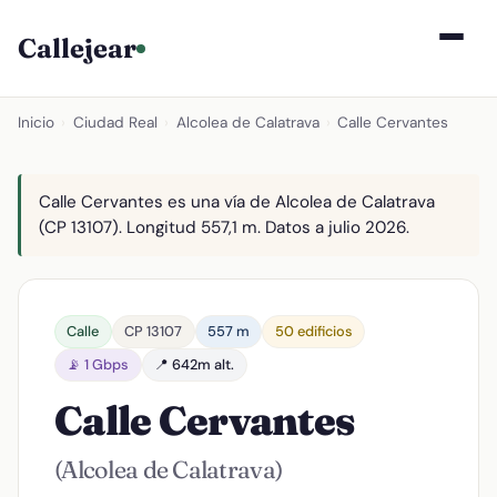
Callejear
Inicio
›
Ciudad Real
›
Alcolea de Calatrava
›
Calle Cervantes
Calle Cervantes es una vía de Alcolea de Calatrava
(CP 13107). Longitud 557,1 m. Datos a julio 2026.
Calle
CP 13107
557 m
50 edificios
📡 1 Gbps
📍 642m alt.
Calle Cervantes
(Alcolea de Calatrava)