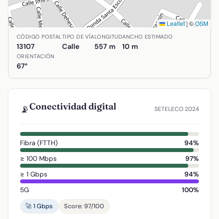
Leaflet
|
©
OSM
Ubicación de Calle Cervantes en Alcolea de Calatrava, Ciu
CÓDIGO POSTAL
TIPO DE VÍA
LONGITUD
ANCHO ESTIMADO
13107
Calle
557 m
10 m
ORIENTACIÓN
67°
Conectividad digital
📡
SETELECO 2024
Fibra (FTTH)
94%
≥ 100 Mbps
97%
≥ 1 Gbps
94%
5G
100%
🚀 1 Gbps
Score: 97/100