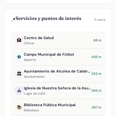
Servicios y puntos de interés
📍
11 cerca
Centro de Salud
🏥
88 m
Clínica
Campo Municipal de Fútbol
⚽
436 m
deporte
Ayuntamiento de Alcolea de Calatrava
🏛️
355 m
Ayuntamiento
Iglesia de Nuestra Señora de la Asunción
⛪
365 m
Lugar de culto
Biblioteca Pública Municipal
📚
367 m
Biblioteca