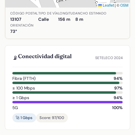
Leaflet
|
©
OSM
Ubicación de Calle Rosa en Alcolea de Calatrava, Ciudad Re
CÓDIGO POSTAL
TIPO DE VÍA
LONGITUD
ANCHO ESTIMADO
13107
Calle
156 m
8 m
ORIENTACIÓN
73°
Conectividad digital
📡
SETELECO 2024
Fibra (FTTH)
94%
≥ 100 Mbps
97%
≥ 1 Gbps
94%
5G
100%
🚀 1 Gbps
Score: 97/100