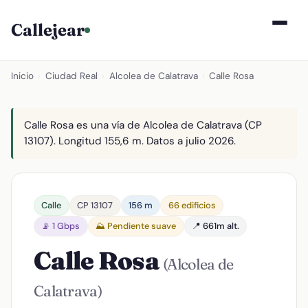
Callejear
Inicio
›
Ciudad Real
›
Alcolea de Calatrava
›
Calle Rosa
Calle Rosa es una vía de Alcolea de Calatrava (CP
13107). Longitud 155,6 m. Datos a julio 2026.
Calle
CP 13107
156 m
66 edificios
📡 1 Gbps
⛰️ Pendiente suave
📍 661m alt.
Calle Rosa
(Alcolea de
Calatrava)