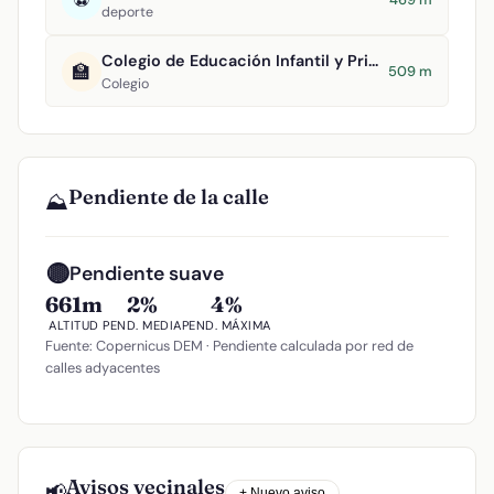
deporte
Colegio de Educación Infantil y Primaria Tomasa Gallardo
🏫
509 m
Colegio
Pendiente de la calle
⛰️
🟡
Pendiente suave
661m
2%
4%
ALTITUD
PEND. MEDIA
PEND. MÁXIMA
Fuente: Copernicus DEM · Pendiente calculada por red de
calles adyacentes
Avisos vecinales
📢
+ Nuevo aviso