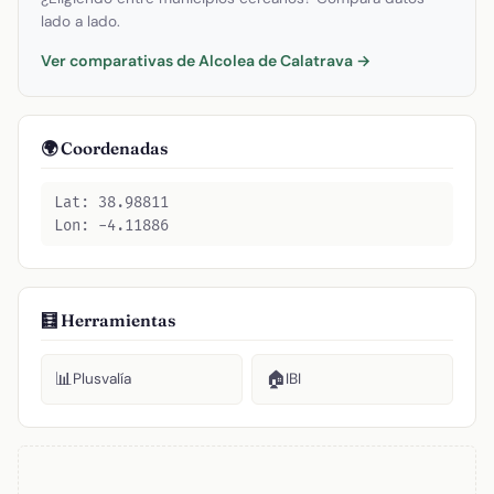
lado a lado.
Ver comparativas de Alcolea de Calatrava →
🌍 Coordenadas
Lat: 38.98811
Lon: -4.11886
🧮 Herramientas
📊
🏠
Plusvalía
IBI