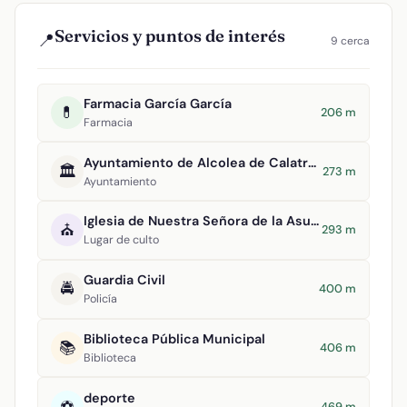
Servicios y puntos de interés
📍
9 cerca
Farmacia García García
💊
206 m
Farmacia
Ayuntamiento de Alcolea de Calatrava
🏛️
273 m
Ayuntamiento
Iglesia de Nuestra Señora de la Asunción
⛪
293 m
Lugar de culto
Guardia Civil
🚔
400 m
Policía
Biblioteca Pública Municipal
📚
406 m
Biblioteca
deporte
⚽
469 m