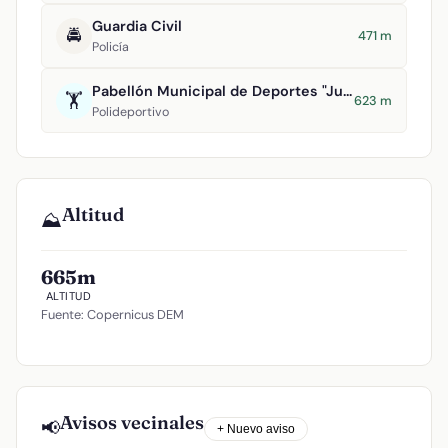
Guardia Civil
🚔
471 m
Policía
Pabellón Municipal de Deportes "Juan Carlos I"
🏋️
623 m
Polideportivo
Altitud
⛰️
665m
ALTITUD
Fuente: Copernicus DEM
Avisos vecinales
📢
+ Nuevo aviso