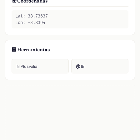
🌍 Coordenadas
Lat: 38.73637
Lon: -3.8394
🧮 Herramientas
📊
🏠
Plusvalía
IBI