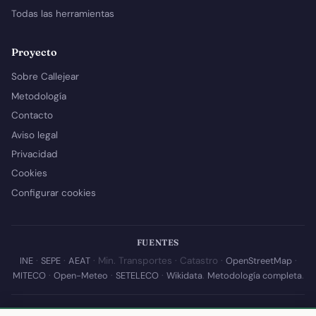
Todas las herramientas
Proyecto
Sobre Callejear
Metodología
Contacto
Aviso legal
Privacidad
Cookies
Configurar cookies
FUENTES
INE
·
SEPE
·
AEAT
· Min. Transportes · Catastro ·
OpenStreetMap
·
MITECO
·
Open-Meteo
·
SETELECO
·
Wikidata
.
Metodología completa
.
© 2026 Callejear.com — Directorio municipal de España con datos