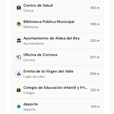
Centro de Salud
🏥
103 m
Clínica
Biblioteca Pública Municipal
📚
108 m
Biblioteca
Ayuntamiento de Aldea del Rey
🏛️
232 m
Ayuntamiento
Oficina de Correos
📮
207 m
Correos
Ermita de la Virgen del Valle
⛪
259 m
Lugar de culto
Colegio de Educación Infantil y Primaria Maestro Navas
🏫
322 m
Colegio
deporte
⚽
341 m
deporte