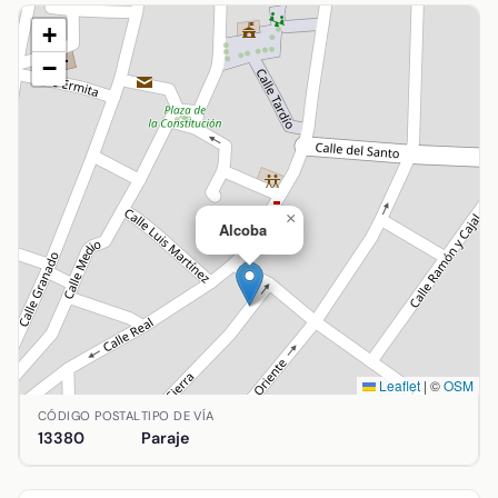
+
−
×
Alcoba
Leaflet
|
©
OSM
Ubicación de Alcoba en Aldea del Rey, Ciudad Real. Coorde
CÓDIGO POSTAL
TIPO DE VÍA
13380
Paraje