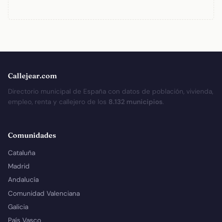
Callejear.com
Directorio municipal de España con datos de población, vivienda,
empleo, renta y callejero de los
8.132 municipios
.
Comunidades
Cataluña
Madrid
Andalucía
Comunidad Valenciana
Galicia
País Vasco