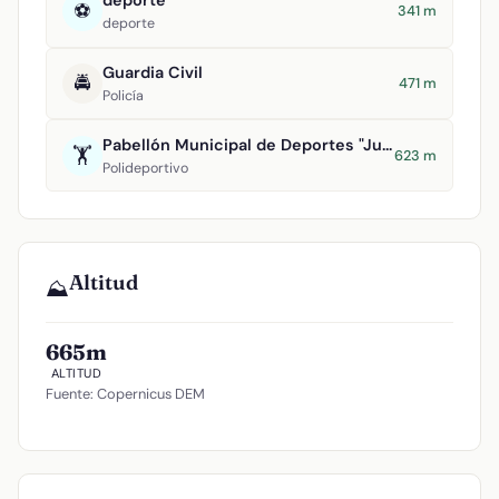
deporte
⚽
341 m
deporte
Guardia Civil
🚔
471 m
Policía
Pabellón Municipal de Deportes "Juan Carlos I"
🏋️
623 m
Polideportivo
Altitud
⛰️
665m
ALTITUD
Fuente: Copernicus DEM