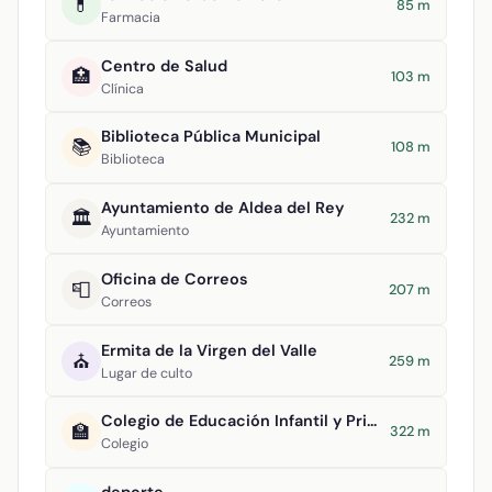
💊
85 m
Farmacia
Centro de Salud
🏥
103 m
Clínica
Biblioteca Pública Municipal
📚
108 m
Biblioteca
Ayuntamiento de Aldea del Rey
🏛️
232 m
Ayuntamiento
Oficina de Correos
📮
207 m
Correos
Ermita de la Virgen del Valle
⛪
259 m
Lugar de culto
Colegio de Educación Infantil y Primaria Maestro Navas
🏫
322 m
Colegio