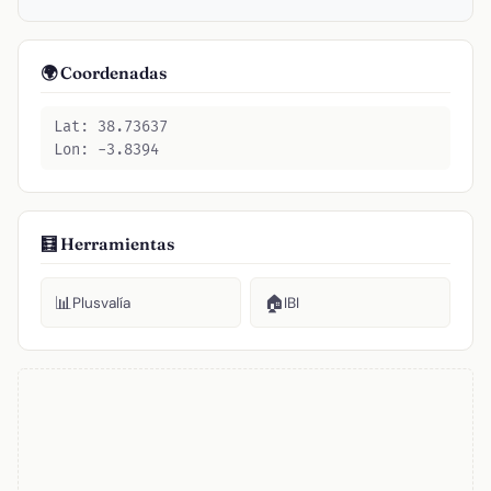
🌍 Coordenadas
Lat: 38.73637
Lon: -3.8394
🧮 Herramientas
📊
🏠
Plusvalía
IBI