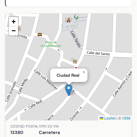
+
−
×
Ciudad Real
Leaflet
|
©
OSM
Ubicación de Ciudad Real en Aldea del Rey, Ciudad Real. C
CÓDIGO POSTAL
TIPO DE VÍA
13380
Carretera