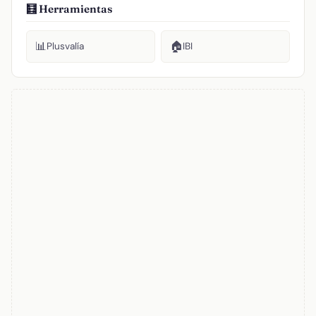
🧮 Herramientas
📊
🏠
Plusvalía
IBI