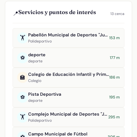
Servicios y puntos de interés
📍
13 cerca
Pabellón Municipal de Deportes "Juan Carlos I"
🏋️
153 m
Polideportivo
deporte
⚽
177 m
deporte
Colegio de Educación Infantil y Primaria Maestro Navas
🏫
186 m
Colegio
Pista Deportiva
⚽
195 m
deporte
Complejo Municipal de Deportes "Julián Álvarez de Uribarri"
🏋️
295 m
Polideportivo
Campo Municipal de Fútbol
⚽
306 m