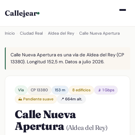
Callejear
Inicio
›
Ciudad Real
›
Aldea del Rey
›
Calle Nueva Apertura
Calle Nueva Apertura es una vía de Aldea del Rey (CP
13380). Longitud 152,5 m. Datos a julio 2026.
Vía
CP 13380
153 m
8 edificios
📡 1 Gbps
⛰️ Pendiente suave
📍 664m alt.
Calle Nueva
Apertura
(Aldea del Rey)