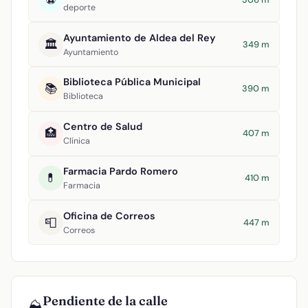
deporte
Ayuntamiento de Aldea del Rey
🏛️
349 m
Ayuntamiento
Biblioteca Pública Municipal
📚
390 m
Biblioteca
Centro de Salud
🏥
407 m
Clínica
Farmacia Pardo Romero
💊
410 m
Farmacia
Oficina de Correos
📮
447 m
Correos
Pendiente de la calle
⛰️