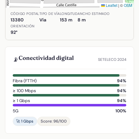
Leaflet
|
©
OSM
Ubicación de Calle Nueva Apertura en Aldea del Rey, Ciuda
CÓDIGO POSTAL
TIPO DE VÍA
LONGITUD
ANCHO ESTIMADO
13380
Vía
153 m
8 m
ORIENTACIÓN
92°
Conectividad digital
📡
SETELECO 2024
Fibra (FTTH)
94%
≥ 100 Mbps
94%
≥ 1 Gbps
94%
5G
100%
🚀 1 Gbps
Score: 96/100