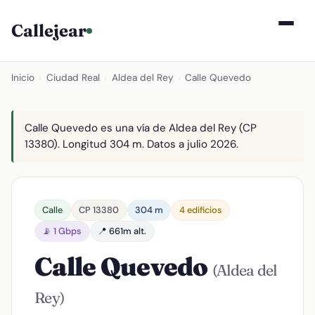
Callejear
Inicio
›
Ciudad Real
›
Aldea del Rey
›
Calle Quevedo
Calle Quevedo es una vía de Aldea del Rey (CP
13380). Longitud 304 m. Datos a julio 2026.
Calle
CP 13380
304 m
4 edificios
📡 1 Gbps
📍 661m alt.
Calle Quevedo
(Aldea del
Rey)