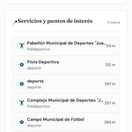
Servicios y puntos de interés
📍
11 cerca
Pabellón Municipal de Deportes "Juan Carlos I"
🏋️
54 m
Polideportivo
Pista Deportiva
⚽
133 m
deporte
deporte
⚽
297 m
deporte
Complejo Municipal de Deportes "Julián Álvarez de Uribarri"
🏋️
257 m
Polideportivo
Campo Municipal de Fútbol
⚽
264 m
deporte