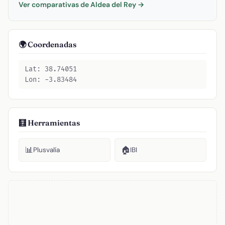
Ver comparativas de Aldea del Rey →
🌍 Coordenadas
Lat: 38.74051
Lon: -3.83484
🧮 Herramientas
📊
🏠
Plusvalía
IBI