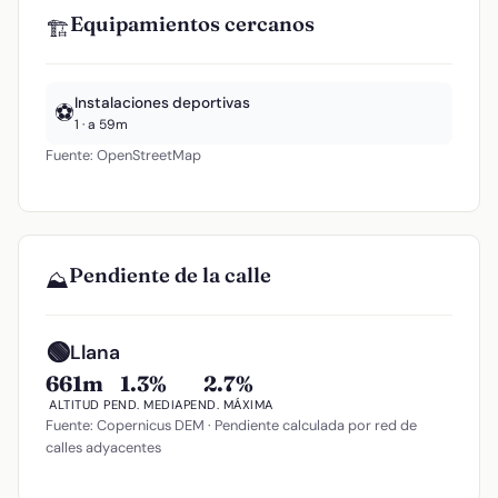
Equipamientos cercanos
🏗️
Instalaciones deportivas
⚽
1 · a 59m
Fuente: OpenStreetMap
Pendiente de la calle
⛰️
🟢
Llana
661m
1.3%
2.7%
ALTITUD
PEND. MEDIA
PEND. MÁXIMA
Fuente: Copernicus DEM · Pendiente calculada por red de
calles adyacentes