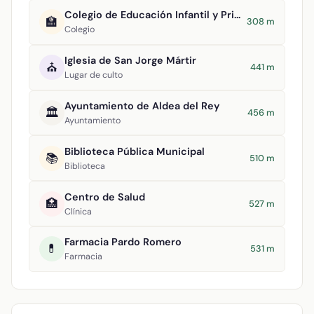
Colegio de Educación Infantil y Primaria Maestro Navas
🏫
308 m
Colegio
Iglesia de San Jorge Mártir
⛪
441 m
Lugar de culto
Ayuntamiento de Aldea del Rey
🏛️
456 m
Ayuntamiento
Biblioteca Pública Municipal
📚
510 m
Biblioteca
Centro de Salud
🏥
527 m
Clínica
Farmacia Pardo Romero
💊
531 m
Farmacia