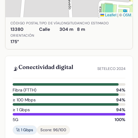
Leaflet
|
©
OSM
Ubicación de Calle Quevedo en Aldea del Rey, Ciudad Real
CÓDIGO POSTAL
TIPO DE VÍA
LONGITUD
ANCHO ESTIMADO
13380
Calle
304 m
8 m
ORIENTACIÓN
175°
Conectividad digital
📡
SETELECO 2024
Fibra (FTTH)
94%
≥ 100 Mbps
94%
≥ 1 Gbps
94%
5G
100%
🚀 1 Gbps
Score: 96/100