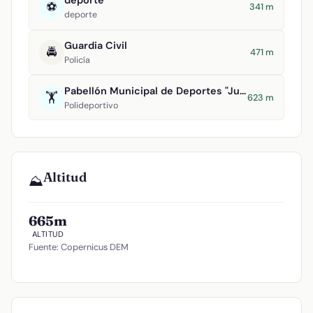
deporte
⚽
341 m
deporte
Guardia Civil
🚔
471 m
Policía
Pabellón Municipal de Deportes "Juan Carlos I"
🏋️
623 m
Polideportivo
Altitud
⛰️
665m
ALTITUD
Fuente: Copernicus DEM