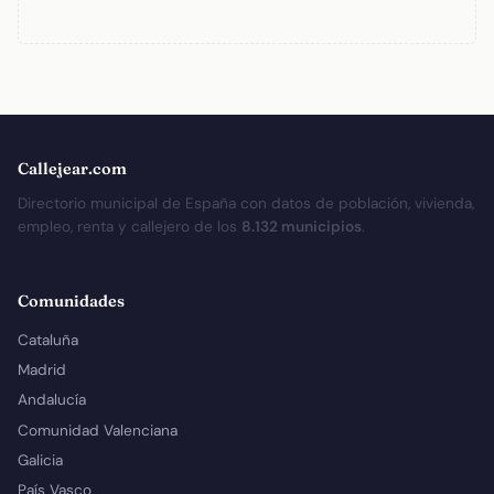
Callejear.com
Directorio municipal de España con datos de población, vivienda,
empleo, renta y callejero de los
8.132 municipios
.
Comunidades
Cataluña
Madrid
Andalucía
Comunidad Valenciana
Galicia
País Vasco