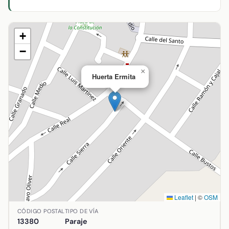
+
−
×
Huerta Ermita
Leaflet
|
©
OSM
Ubicación de Huerta Ermita en Aldea del Rey, Ciudad Real.
CÓDIGO POSTAL
TIPO DE VÍA
13380
Paraje