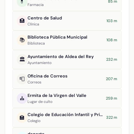
💊
85 m
Farmacia
Centro de Salud
🏥
103 m
Clínica
Biblioteca Pública Municipal
📚
108 m
Biblioteca
Ayuntamiento de Aldea del Rey
🏛️
232 m
Ayuntamiento
Oficina de Correos
📮
207 m
Correos
Ermita de la Virgen del Valle
⛪
259 m
Lugar de culto
Colegio de Educación Infantil y Primaria Maestro Navas
🏫
322 m
Colegio