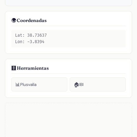
🌍 Coordenadas
Lat: 38.73637
Lon: -3.8394
🧮 Herramientas
📊
🏠
Plusvalía
IBI