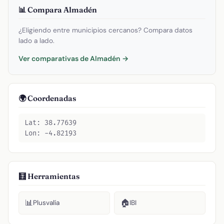
📊 Compara Almadén
¿Eligiendo entre municipios cercanos? Compara datos
lado a lado.
Ver comparativas de Almadén →
🌍 Coordenadas
Lat: 38.77639
Lon: -4.82193
🧮 Herramientas
📊
🏠
Plusvalía
IBI