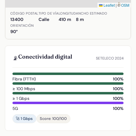
Leaflet
|
©
OSM
Ubicación de Avenida del Parque en Almadén, Ciudad Real.
CÓDIGO POSTAL
TIPO DE VÍA
LONGITUD
ANCHO ESTIMADO
13400
Calle
410 m
8 m
ORIENTACIÓN
90°
Conectividad digital
📡
SETELECO 2024
Fibra (FTTH)
100%
≥ 100 Mbps
100%
≥ 1 Gbps
100%
5G
100%
🚀 1 Gbps
Score: 100/100