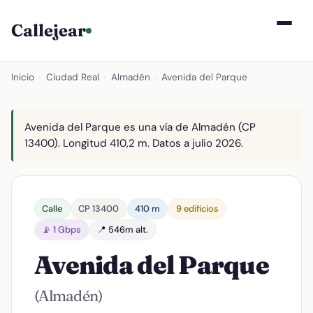
Callejear
Inicio
›
Ciudad Real
›
Almadén
›
Avenida del Parque
Avenida del Parque es una vía de Almadén (CP
13400). Longitud 410,2 m. Datos a julio 2026.
Calle
CP 13400
410 m
9 edificios
📡 1 Gbps
📍 546m alt.
Avenida del Parque
(Almadén)