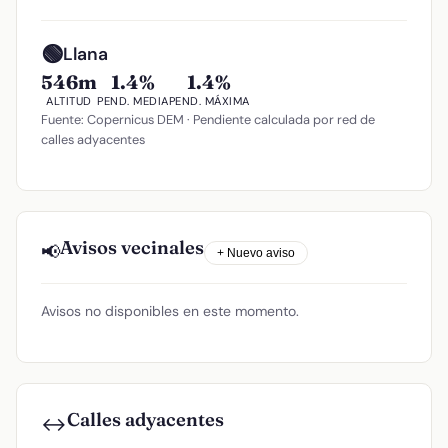
🟢
Llana
546m
1.4%
1.4%
ALTITUD
PEND. MEDIA
PEND. MÁXIMA
Fuente: Copernicus DEM · Pendiente calculada por red de
calles adyacentes
Avisos vecinales
📢
+ Nuevo aviso
Avisos no disponibles en este momento.
Calles adyacentes
↔️