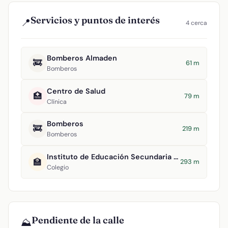
Servicios y puntos de interés
📍
4 cerca
Bomberos Almaden
🚒
61 m
Bomberos
Centro de Salud
🏥
79 m
Clínica
Bomberos
🚒
219 m
Bomberos
Instituto de Educación Secundaria Pablo Ruiz Picasso
🏫
293 m
Colegio
Pendiente de la calle
⛰️