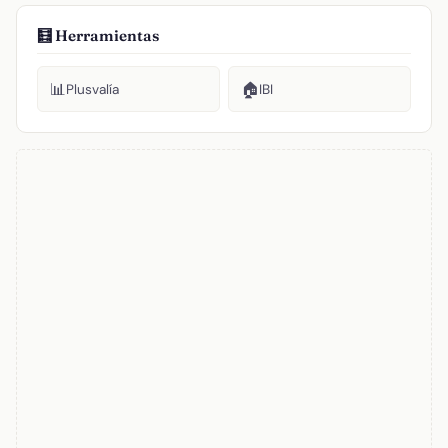
🧮 Herramientas
📊
🏠
Plusvalía
IBI