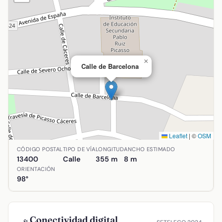
×
Calle de Barcelona
Leaflet
|
©
OSM
Ubicación de Calle de Barcelona en Almadén, Ciudad Real
CÓDIGO POSTAL
TIPO DE VÍA
LONGITUD
ANCHO ESTIMADO
13400
Calle
355 m
8 m
ORIENTACIÓN
98°
Conectividad digital