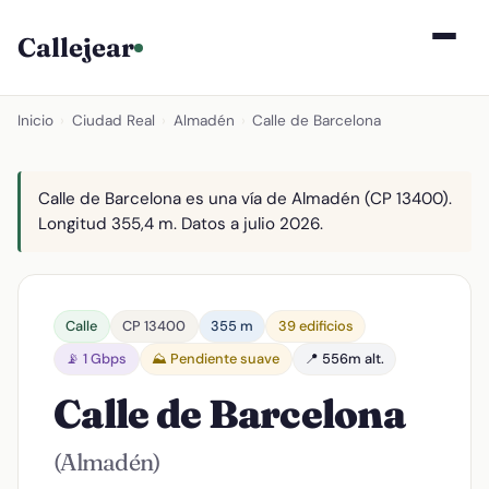
Callejear
Inicio
›
Ciudad Real
›
Almadén
›
Calle de Barcelona
Calle de Barcelona es una vía de Almadén (CP 13400).
Longitud 355,4 m. Datos a julio 2026.
Calle
CP 13400
355 m
39 edificios
📡 1 Gbps
⛰️ Pendiente suave
📍 556m alt.
Calle de Barcelona
(Almadén)