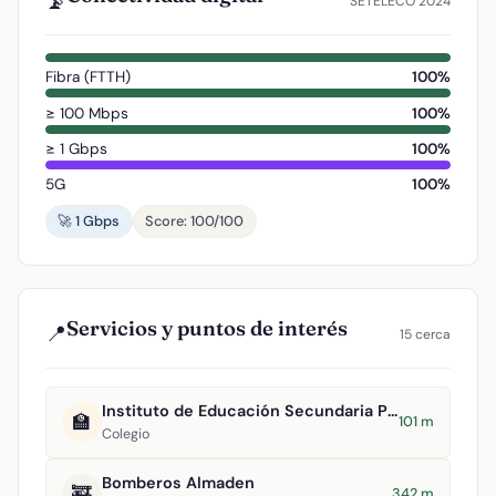
📡
SETELECO 2024
Fibra (FTTH)
100%
≥ 100 Mbps
100%
≥ 1 Gbps
100%
5G
100%
🚀 1 Gbps
Score: 100/100
Servicios y puntos de interés
📍
15 cerca
Instituto de Educación Secundaria Pablo Ruiz Picasso
🏫
101 m
Colegio
Bomberos Almaden
🚒
342 m