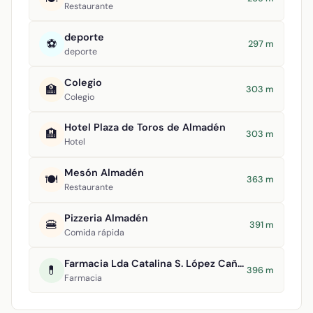
Restaurante
deporte
⚽
297 m
deporte
Colegio
🏫
303 m
Colegio
Hotel Plaza de Toros de Almadén
🏨
303 m
Hotel
Mesón Almadén
🍽️
363 m
Restaurante
Pizzeria Almadén
🍔
391 m
Comida rápida
Farmacia Lda Catalina S. López Cañuelo
💊
396 m
Farmacia