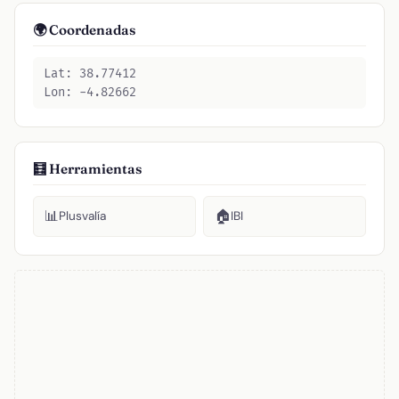
🌍 Coordenadas
Lat: 38.77412
Lon: -4.82662
🧮 Herramientas
📊
🏠
Plusvalía
IBI