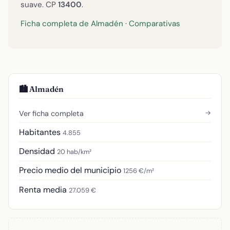
suave. CP
13400
.
Ficha completa de Almadén
·
Comparativas
🏙️ Almadén
→
Ver ficha completa
Habitantes
4.855
Densidad
20 hab/km²
Precio medio del municipio
1256 €/m²
Renta media
27.059 €