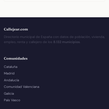
Callejear.com
Directorio municipal de España con datos de población, vivienda,
empleo, renta y callejero de los
8.132 municipios
.
Comunidades
Cataluña
Madrid
Andalucía
Comunidad Valenciana
Galicia
País Vasco