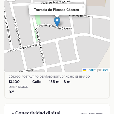
×
Travesía de Picasso Cáceres
Leaflet
|
©
OSM
Ubicación de Travesía de Picasso Cáceres en Almadén, Ci
CÓDIGO POSTAL
TIPO DE VÍA
LONGITUD
ANCHO ESTIMADO
13400
Calle
135 m
8 m
ORIENTACIÓN
92°
Conectividad digital