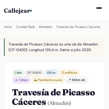
Callejear
Inicio
›
Ciudad Real
›
Almadén
›
Travesía de Picasso Cáceres
Travesía de Picasso Cáceres es una vía de Almadén
(CP 13400). Longitud 135,4 m. Datos a julio 2026.
Calle
CP 13400
135 m
72 edificios
📡 1 Gbps
⛰️ Pendiente suave
📍 565m alt.
Travesía de Picasso
Cáceres
(Almadén)