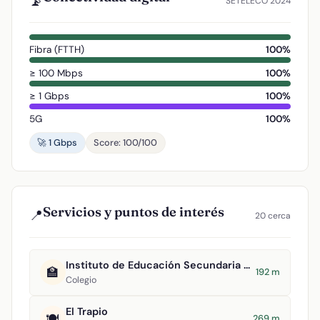
📡
SETELECO 2024
Fibra (FTTH)
100%
≥ 100 Mbps
100%
≥ 1 Gbps
100%
5G
100%
🚀 1 Gbps
Score: 100/100
Servicios y puntos de interés
📍
20 cerca
Instituto de Educación Secundaria Pablo Ruiz Picasso
🏫
192 m
Colegio
El Trapio
🍽️
269 m