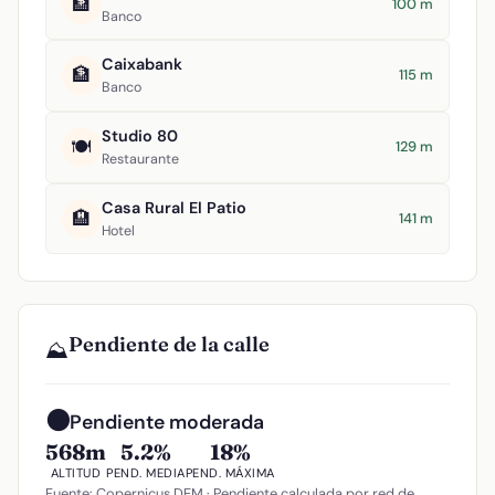
🏦
100 m
Banco
Caixabank
🏦
115 m
Banco
Studio 80
🍽️
129 m
Restaurante
Casa Rural El Patio
🏨
141 m
Hotel
Pendiente de la calle
⛰️
🟠
Pendiente moderada
568m
5.2%
18%
ALTITUD
PEND. MEDIA
PEND. MÁXIMA
Fuente: Copernicus DEM · Pendiente calculada por red de