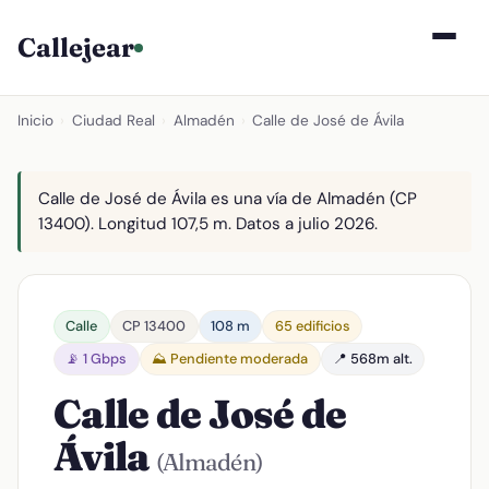
Callejear
Inicio
›
Ciudad Real
›
Almadén
›
Calle de José de Ávila
Calle de José de Ávila es una vía de Almadén (CP
13400). Longitud 107,5 m. Datos a julio 2026.
Calle
CP 13400
108 m
65 edificios
📡 1 Gbps
⛰️ Pendiente moderada
📍 568m alt.
Calle de José de
Ávila
(Almadén)