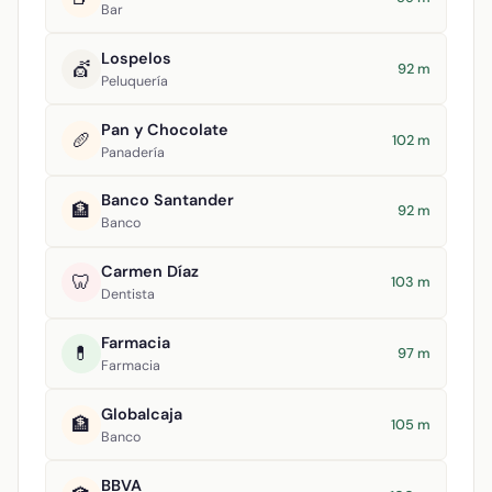
Bar
Lospelos
💇
92 m
Peluquería
Pan y Chocolate
🥖
102 m
Panadería
Banco Santander
🏦
92 m
Banco
Carmen Díaz
🦷
103 m
Dentista
Farmacia
💊
97 m
Farmacia
Globalcaja
🏦
105 m
Banco
BBVA