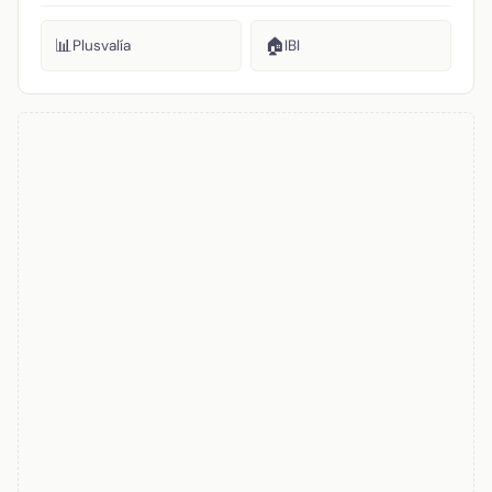
📊
🏠
Plusvalía
IBI