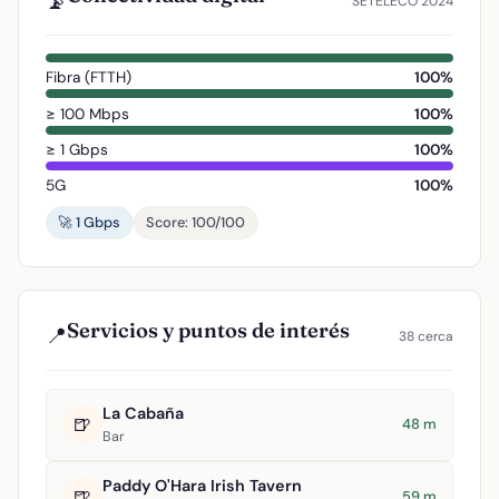
📡
SETELECO 2024
Fibra (FTTH)
100%
≥ 100 Mbps
100%
≥ 1 Gbps
100%
5G
100%
🚀 1 Gbps
Score: 100/100
Servicios y puntos de interés
📍
38 cerca
La Cabaña
🍺
48 m
Bar
Paddy O'Hara Irish Tavern
🍺
59 m