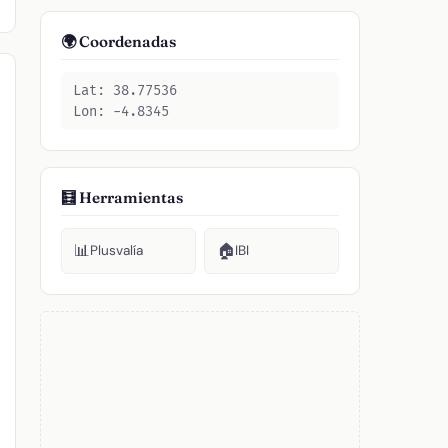
🌍 Coordenadas
Lat: 38.77536
Lon: -4.8345
🧮 Herramientas
📊
🏠
Plusvalía
IBI