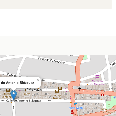
A
×
e de Antonio Blázquez