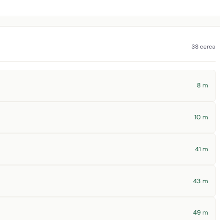
38 cerca
8 m
10 m
41 m
43 m
49 m