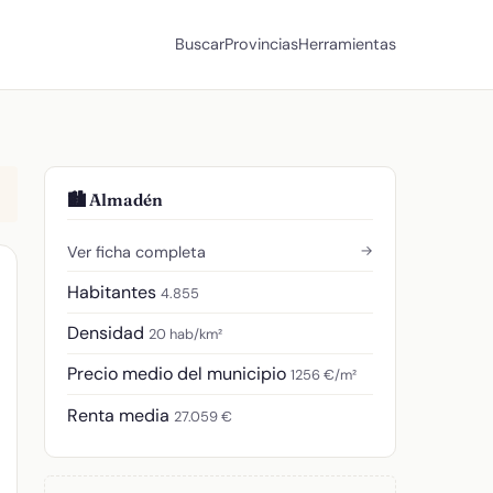
Buscar
Provincias
Herramientas
🏙️ Almadén
→
Ver ficha completa
Habitantes
4.855
Densidad
20 hab/km²
Precio medio del municipio
1256 €/m²
Renta media
27.059 €