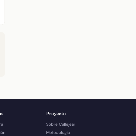
as
Proyecto
ra
Sobre Callejear
ión
Metodología