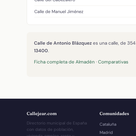
Calle de Manuel Jiménez
Calle de Antonio Blázquez
es una calle, de 354
13400
.
Ficha completa de Almadén
·
Comparativas
Callejear.com
Comunidades
Directorio municipal de España
Cataluña
con datos de población,
Madrid
vivienda, empleo, renta y