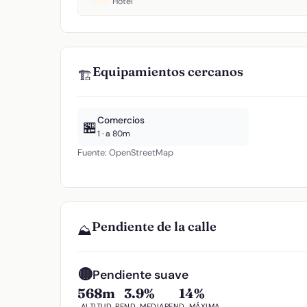
Hotel
Equipamientos cercanos
🏗️
Comercios
🏪
1 · a 80m
Fuente: OpenStreetMap
Pendiente de la calle
⛰️
🟡
Pendiente suave
568m
3.9%
14%
ALTITUD
PEND. MEDIA
PEND. MÁXIMA