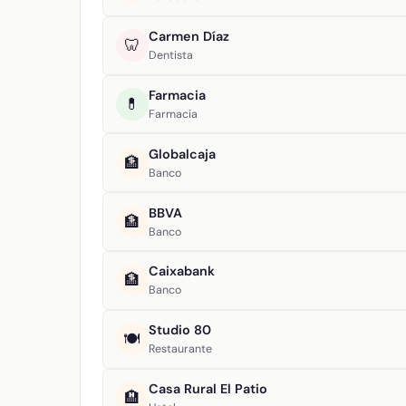
Carmen Díaz
🦷
Dentista
Farmacia
💊
Farmacia
Globalcaja
🏦
Banco
BBVA
🏦
Banco
Caixabank
🏦
Banco
Studio 80
🍽️
Restaurante
Casa Rural El Patio
🏨