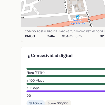
Ubicación de Calle de Antonio Blázquez en Alma
CÓDIGO POSTAL
TIPO DE VÍA
LONGITUD
ANCHO ESTIMADO
ORI
13400
Calle
354 m
8 m
91°
Conectividad digital
📡
Fibra (FTTH)
≥ 100 Mbps
≥ 1 Gbps
5G
🚀 1 Gbps
Score: 100/100