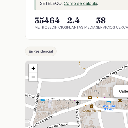
SETELECO.
Cómo se calcula
.
354
64
2.4
38
METROS
EDIFICIOS
PLANTAS MEDIA
SERVICIOS CERC
🏡 Residencial
+
−
Call