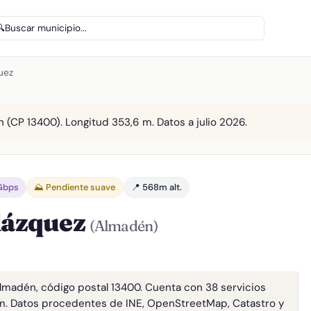
🔍
Buscar municipio...
uez
 (CP 13400). Longitud 353,6 m. Datos a julio 2026.
 Gbps
⛰️ Pendiente suave
📍 568m alt.
Blázquez
(Almadén)
Almadén, código postal 13400. Cuenta con 38 servicios
m. Datos procedentes de INE, OpenStreetMap, Catastro y