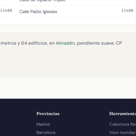
13400
13400
Calle Pablo Iglesias
 metros y 64 edificios, en
Almadén
, pendiente suave. CP
Provincias
Herramient
Madrid
Cobertura fib
Barcelona
Visor inundac