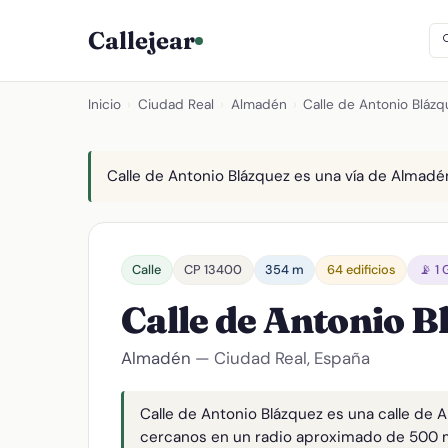
Callejear
Inicio
›
Ciudad Real
›
Almadén
›
Calle de Antonio Blázq
Calle de Antonio Blázquez es una vía de Almadén
Calle
CP 13400
354 m
64 edificios
📡 1
Calle de Antonio 
Almadén
— Ciudad Real, España
Calle de Antonio Blázquez es una calle de 
cercanos en un radio aproximado de 500 