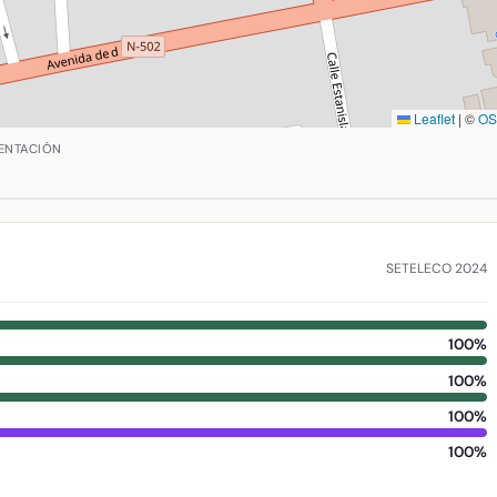
Leaflet
|
©
O
dén, Ciudad Real. Coordenadas: latitud 38.77535913999999, l
ENTACIÓN
SETELECO 2024
100%
100%
100%
100%