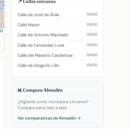
📍 Calles cercanas
13400
Calle de José de Ávila
13400
Calle Mayor
SM
13400
Calle de Antonio Machado
ongitud -4.83449762. Código postal: 13400.
13400
Calle de Fernandez Luna
13400
Calle del Maestro Cardeñosa
13400
Calle de Gregorio Lillo
📊 Compara Almadén
¿Eligiendo entre municipios cercanos?
Compara datos lado a lado.
Ver comparativas de Almadén →