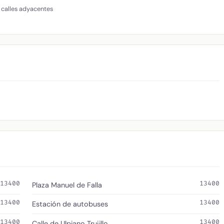
 calles adyacentes
13400
13400
Plaza Manuel de Falla
13400
13400
Estación de autobuses
13400
13400
Calle de Ulpiano Trujillo