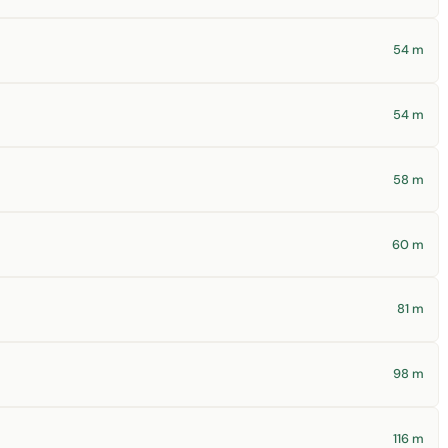
54 m
54 m
58 m
60 m
81 m
98 m
116 m