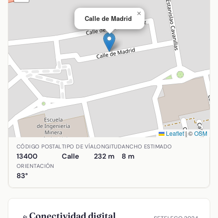
×
Calle de Madrid
Leaflet
|
©
OSM
Ubicación de Calle de Madrid en Almadén, Ciudad Real. C
CÓDIGO POSTAL
TIPO DE VÍA
LONGITUD
ANCHO ESTIMADO
13400
Calle
232 m
8 m
ORIENTACIÓN
83°
Conectividad digital