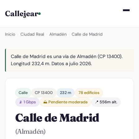
Callejear
Inicio
›
Ciudad Real
›
Almadén
›
Calle de Madrid
Calle de Madrid es una vía de Almadén (CP 13400).
Longitud 232,4 m. Datos a julio 2026.
Calle
CP 13400
232 m
78 edificios
📡 1 Gbps
⛰️ Pendiente moderada
📍 556m alt.
Calle de Madrid
(Almadén)