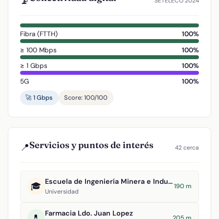
📡
SETELECO 2024
Fibra (FTTH)
100%
≥ 100 Mbps
100%
≥ 1 Gbps
100%
5G
100%
🚀 1 Gbps
Score: 100/100
Servicios y puntos de interés
📍
42 cerca
Escuela de Ingeniería Minera e Industrial de Almadén
🎓
190 m
Universidad
Farmacia Ldo. Juan Lopez
💊
205 m