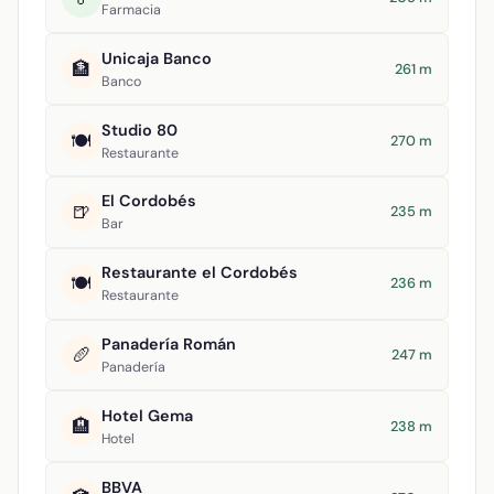
Farmacia
Unicaja Banco
🏦
261 m
Banco
Studio 80
🍽️
270 m
Restaurante
El Cordobés
🍺
235 m
Bar
Restaurante el Cordobés
🍽️
236 m
Restaurante
Panadería Román
🥖
247 m
Panadería
Hotel Gema
🏨
238 m
Hotel
BBVA