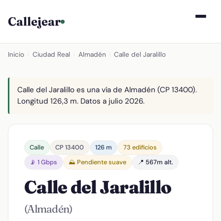
Callejear
Inicio
›
Ciudad Real
›
Almadén
›
Calle del Jaralillo
Calle del Jaralillo es una vía de Almadén (CP 13400).
Longitud 126,3 m. Datos a julio 2026.
Calle
CP 13400
126 m
73 edificios
📡 1 Gbps
⛰️ Pendiente suave
📍 567m alt.
Calle del Jaralillo
(Almadén)