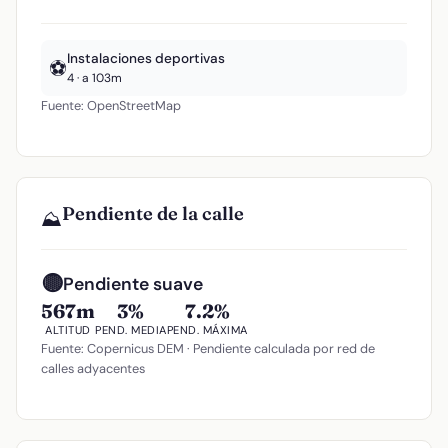
Instalaciones deportivas
⚽
4 · a 103m
Fuente: OpenStreetMap
Pendiente de la calle
⛰️
🟡
Pendiente suave
567m
3%
7.2%
ALTITUD
PEND. MEDIA
PEND. MÁXIMA
Fuente: Copernicus DEM · Pendiente calculada por red de
calles adyacentes