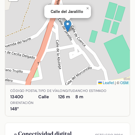
×
Calle del Jaralillo
Leaflet
|
©
OSM
Ubicación de Calle del Jaralillo en Almadén, Ciudad Real.
CÓDIGO POSTAL
TIPO DE VÍA
LONGITUD
ANCHO ESTIMADO
13400
Calle
126 m
8 m
ORIENTACIÓN
148°
Conectividad digital