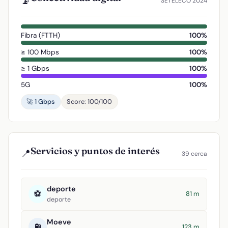
📡
SETELECO 2024
Fibra (FTTH)
100%
≥ 100 Mbps
100%
≥ 1 Gbps
100%
5G
100%
🚀 1 Gbps
Score: 100/100
Servicios y puntos de interés
📍
39 cerca
deporte
⚽
81 m
deporte
Moeve
⛽
123 m