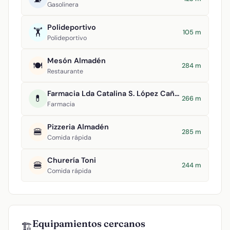
Gasolinera
Polideportivo
🏋️
105 m
Polideportivo
Mesón Almadén
🍽️
284 m
Restaurante
Farmacia Lda Catalina S. López Cañuelo
💊
266 m
Farmacia
Pizzeria Almadén
🍔
285 m
Comida rápida
Churería Toni
🍔
244 m
Comida rápida
Equipamientos cercanos
🏗️