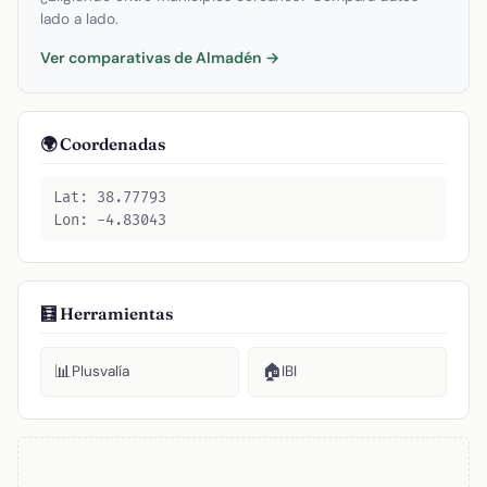
lado a lado.
Ver comparativas de Almadén →
🌍 Coordenadas
Lat: 38.77793
Lon: -4.83043
🧮 Herramientas
📊
🏠
Plusvalía
IBI