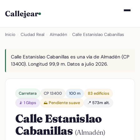
Callejear
Inicio
›
Ciudad Real
›
Almadén
›
Calle Estanislao Cabanillas
Calle Estanislao Cabanillas es una vía de Almadén (CP
13400). Longitud 99,9 m. Datos a julio 2026.
Carretera
CP 13400
100 m
83 edificios
📡 1 Gbps
⛰️ Pendiente suave
📍 573m alt.
Calle Estanislao
Cabanillas
(Almadén)