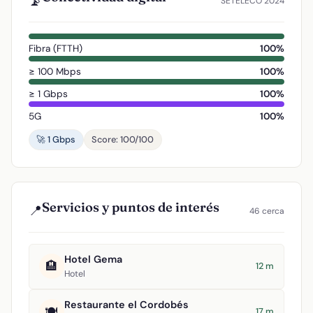
📡
SETELECO 2024
Fibra (FTTH)
100%
≥ 100 Mbps
100%
≥ 1 Gbps
100%
5G
100%
🚀 1 Gbps
Score: 100/100
Servicios y puntos de interés
📍
46 cerca
Hotel Gema
🏨
12 m
Hotel
Restaurante el Cordobés
🍽️
17 m