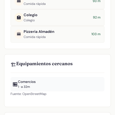
🍔
93 m
Comida rápida
Colegio
🏫
92 m
Colegio
Pizzeria Almadén
🍔
103 m
Comida rápida
Equipamientos cercanos
🏗️
Comercios
🏪
1 · a 32m
Fuente: OpenStreetMap