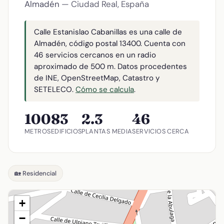
Almadén
— Ciudad Real, España
Calle Estanislao Cabanillas es una calle de
Almadén, código postal 13400. Cuenta con
46 servicios cercanos en un radio
aproximado de 500 m. Datos procedentes
de INE, OpenStreetMap, Catastro y
SETELECO.
Cómo se calcula
.
100
83
2.3
46
METROS
EDIFICIOS
PLANTAS MEDIA
SERVICIOS CERCA
🏡 Residencial
+
−