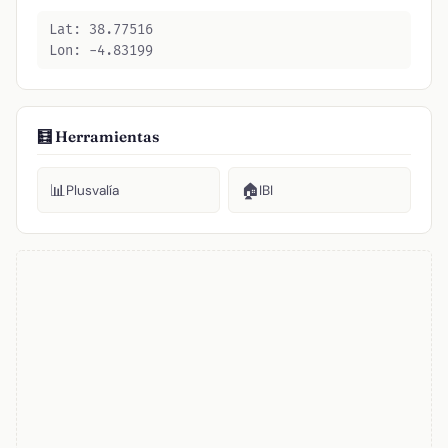
Lat: 38.77516
Lon: -4.83199
🧮 Herramientas
📊
🏠
Plusvalía
IBI