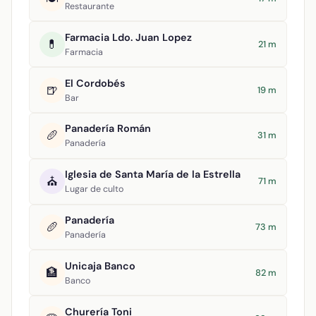
Restaurante
Farmacia Ldo. Juan Lopez
💊
21 m
Farmacia
El Cordobés
🍺
19 m
Bar
Panadería Román
🥖
31 m
Panadería
Iglesia de Santa María de la Estrella
⛪
71 m
Lugar de culto
Panadería
🥖
73 m
Panadería
Unicaja Banco
🏦
82 m
Banco
Churería Toni