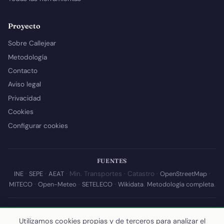
Proyecto
Sobre Callejear
Metodología
Contacto
Aviso legal
Privacidad
Cookies
Configurar cookies
FUENTES
INE
·
SEPE
·
AEAT
· Min. Transportes · Catastro ·
OpenStreetMap
·
MITECO
·
Open-Meteo
·
SETELECO
·
Wikidata
.
Metodología completa
.
© 2026 Callejear.com — Directorio municipal de España con datos
abiertos. Desarrollado y mantenido por
Yoel Castaño
.
Utilizamos cookies propias y de terceros para analizar el