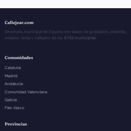
Callejear.com
Directorio municipal de España con datos de población, vivienda,
empleo, renta y callejero de los
8.132 municipios
.
Comunidades
Cataluña
Madrid
Andalucía
Comunidad Valenciana
Galicia
País Vasco
Provincias