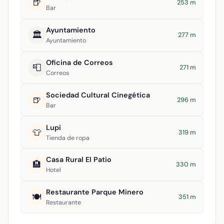
🍺
253 m
Bar
Ayuntamiento
🏛️
277 m
Ayuntamiento
Oficina de Correos
📮
271 m
Correos
Sociedad Cultural Cinegética
🍺
296 m
Bar
Lupi
👕
319 m
Tienda de ropa
Casa Rural El Patio
🏨
330 m
Hotel
Restaurante Parque Minero
🍽️
351 m
Restaurante