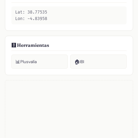
Lat: 38.77535
Lon: -4.83958
🧮 Herramientas
📊
🏠
Plusvalía
IBI