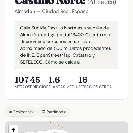
Castillo Norte
(Almadén)
Almadén
— Ciudad Real, España
Calle Subida Castillo Norte es una calle de
Almadén, código postal 13400. Cuenta con
16 servicios cercanos en un radio
aproximado de 500 m. Datos procedentes
de INE, OpenStreetMap, Catastro y
SETELECO.
Cómo se calcula
.
107
45
1.6
16
METROS
EDIFICIOS
PLANTAS MEDIA
SERVICIOS CERCA
🏡 Residencial
🏛️ Patrimonio
+