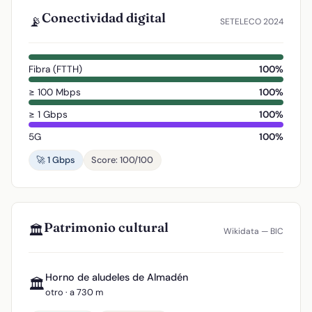
Conectividad digital
📡
SETELECO 2024
Fibra (FTTH)
100%
≥ 100 Mbps
100%
≥ 1 Gbps
100%
5G
100%
🚀 1 Gbps
Score: 100/100
Patrimonio cultural
🏛️
Wikidata — BIC
Horno de aludeles de Almadén
🏛️
otro · a 730 m