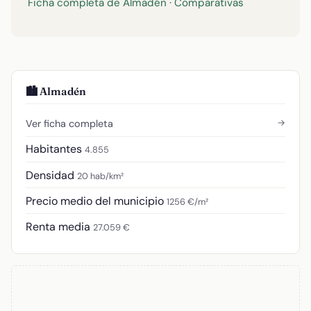
Ficha completa de Almadén
·
Comparativas
🏙️ Almadén
→
Ver ficha completa
Habitantes
4.855
Densidad
20 hab/km²
Precio medio del municipio
1256 €/m²
Renta media
27.059 €