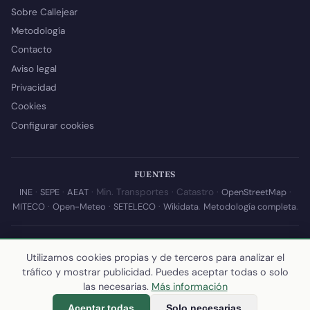
Sobre Callejear
Metodología
Contacto
Aviso legal
Privacidad
Cookies
Configurar cookies
FUENTES
INE
·
SEPE
·
AEAT
· Min. Transportes · Catastro ·
OpenStreetMap
·
MITECO
·
Open-Meteo
·
SETELECO
·
Wikidata
.
Metodología completa
.
© 2026 Callejear.com — Directorio municipal de España con datos
abiertos. Desarrollado y mantenido por
Yoel Castaño
.
Utilizamos cookies propias y de terceros para analizar el
tráfico y mostrar publicidad. Puedes aceptar todas o solo
Última actualización de esta página:
10 de julio de 2026
·
Cómo
las necesarias.
Más información
calculamos los datos
Aceptar todas
Solo necesarias