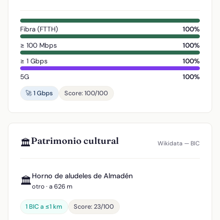
Fibra (FTTH)
100%
≥ 100 Mbps
100%
≥ 1 Gbps
100%
5G
100%
🚀 1 Gbps
Score: 100/100
Patrimonio cultural
🏛️
Wikidata — BIC
Horno de aludeles de Almadén
🏛️
otro · a 626 m
1 BIC a ≤1 km
Score: 23/100