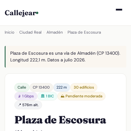
Callejear
Inicio
›
Ciudad Real
›
Almadén
›
Plaza de Escosura
Plaza de Escosura es una vía de Almadén (CP 13400).
Longitud 222,1 m. Datos a julio 2026.
Calle
CP 13400
222 m
30 edificios
📡 1 Gbps
🏛️ 1 BIC
⛰️ Pendiente moderada
📍 576m alt.
Plaza de Escosura