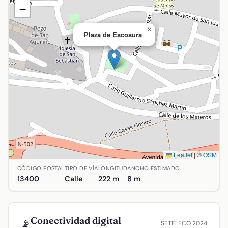
−
×
Plaza de Escosura
Leaflet
|
©
OSM
Ubicación de Plaza de Escosura en Almadén, Ciudad Real
CÓDIGO POSTAL
TIPO DE VÍA
LONGITUD
ANCHO ESTIMADO
13400
Calle
222 m
8 m
Conectividad digital
📡
SETELECO 2024