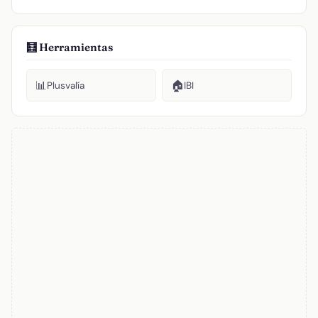
🧮 Herramientas
📊
🏠
Plusvalía
IBI