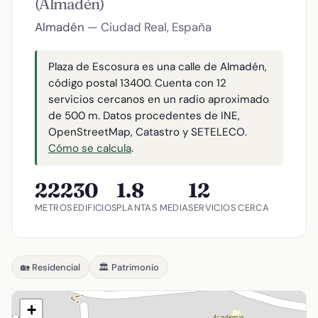
(Almadén)
Almadén
— Ciudad Real, España
Plaza de Escosura es una calle de Almadén,
código postal 13400. Cuenta con 12
servicios cercanos en un radio aproximado
de 500 m. Datos procedentes de INE,
OpenStreetMap, Catastro y SETELECO.
Cómo se calcula
.
222
30
1.8
12
METROS
EDIFICIOS
PLANTAS MEDIA
SERVICIOS CERCA
🏡 Residencial
🏛️ Patrimonio
+