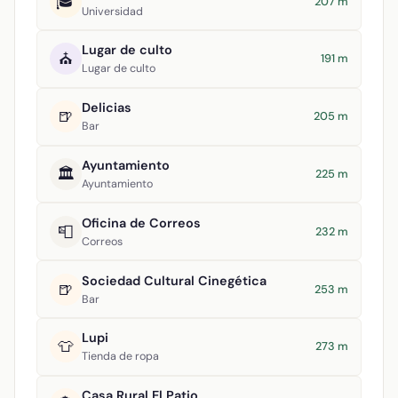
🎓
207 m
Universidad
Lugar de culto
⛪
191 m
Lugar de culto
Delicias
🍺
205 m
Bar
Ayuntamiento
🏛️
225 m
Ayuntamiento
Oficina de Correos
📮
232 m
Correos
Sociedad Cultural Cinegética
🍺
253 m
Bar
Lupi
👕
273 m
Tienda de ropa
Casa Rural El Patio