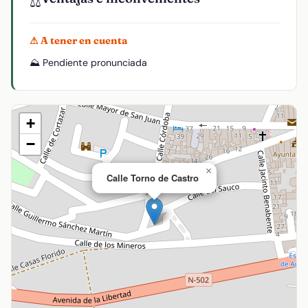
⚖️
⚠ A tener en cuenta
⛰️ Pendiente pronunciada
+
−
×
Calle Torno de Castro