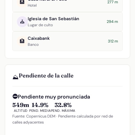
🏨
277 m
Hotel
Iglesia de San Sebastián
⛪
294 m
Lugar de culto
Caixabank
🏦
312 m
Banco
Pendiente de la calle
⛰️
⛔
Pendiente muy pronunciada
549m
14.9%
32.8%
ALTITUD
PEND. MEDIA
PEND. MÁXIMA
Fuente: Copernicus DEM · Pendiente calculada por red de
calles adyacentes