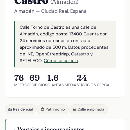
Castro
(Almadén)
Almadén
— Ciudad Real, España
Calle Torno de Castro es una calle de
Almadén, código postal 13400. Cuenta con
24 servicios cercanos en un radio
aproximado de 500 m. Datos procedentes
de INE, OpenStreetMap, Catastro y
SETELECO.
Cómo se calcula
.
76
69
1.6
24
METROS
EDIFICIOS
PLANTAS MEDIA
SERVICIOS CERCA
🏡 Residencial
🏛️ Patrimonio
⛰️ Calle empinada
Ventajas e inconvenientes