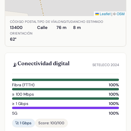
Leaflet
|
©
OSM
Ubicación de Calle Torno de Castro en Almadén, Ciudad Re
CÓDIGO POSTAL
TIPO DE VÍA
LONGITUD
ANCHO ESTIMADO
13400
Calle
76 m
8 m
ORIENTACIÓN
62°
Conectividad digital
📡
SETELECO 2024
Fibra (FTTH)
100%
≥ 100 Mbps
100%
≥ 1 Gbps
100%
5G
100%
🚀 1 Gbps
Score: 100/100