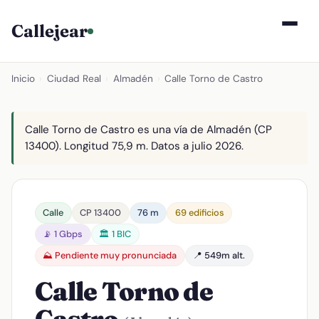
Callejear
Inicio
›
Ciudad Real
›
Almadén
›
Calle Torno de Castro
Calle Torno de Castro es una vía de Almadén (CP
13400). Longitud 75,9 m. Datos a julio 2026.
Calle
CP 13400
76 m
69 edificios
📡 1 Gbps
🏛️ 1 BIC
⛰️ Pendiente muy pronunciada
📍 549m alt.
Calle Torno de