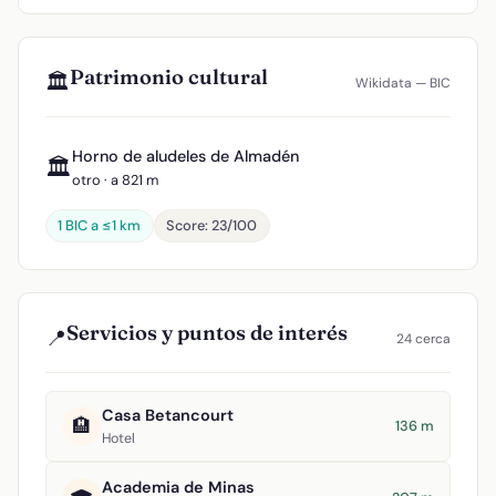
Patrimonio cultural
🏛️
Wikidata — BIC
Horno de aludeles de Almadén
🏛️
otro · a 821 m
1 BIC a ≤1 km
Score: 23/100
Servicios y puntos de interés
📍
24 cerca
Casa Betancourt
🏨
136 m
Hotel
Academia de Minas