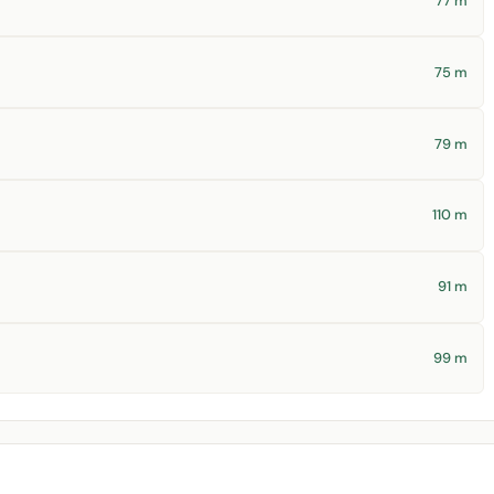
77 m
75 m
79 m
110 m
91 m
99 m