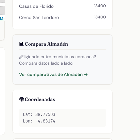
13400
Casas de Florido
13400
Cerco San Teodoro
SM
831736. Código postal: 13400.
📊 Compara Almadén
¿Eligiendo entre municipios cercanos?
Compara datos lado a lado.
Ver comparativas de Almadén →
🌍 Coordenadas
Lat: 38.77593
Lon: -4.83174