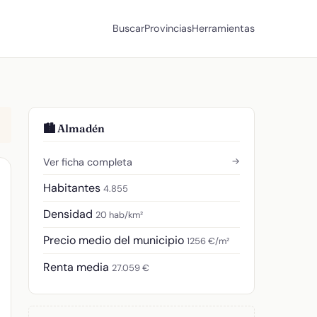
Buscar
Provincias
Herramientas
🏙️ Almadén
→
Ver ficha completa
Habitantes
4.855
Densidad
20 hab/km²
Precio medio del municipio
1256 €/m²
Renta media
27.059 €