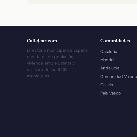
Callejear.com
Comunidades
Directorio municipal de España
Cataluña
con datos de población,
Madrid
vivienda, empleo, renta y
Andalucía
callejero de los
8.132
municipios
.
Comunidad Valenc
Galicia
País Vasco