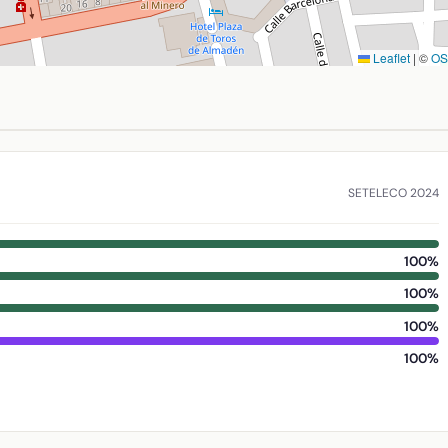
Leaflet
|
©
O
n, Ciudad Real. Coordenadas: latitud 38.775935, longitud -4.
SETELECO 2024
100%
100%
100%
100%