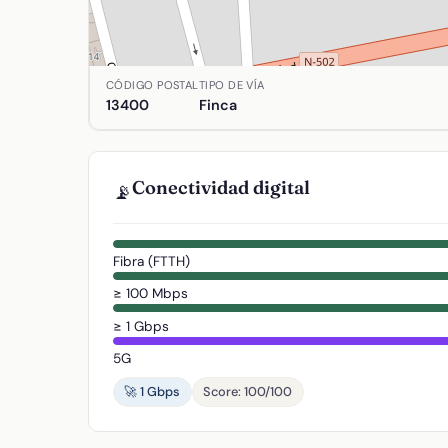
Ubicación de Matamoros, Pol. 14 Parc 1 en Almadé
CÓDIGO POSTAL
TIPO DE VÍA
13400
Finca
Conectividad digital
📡
Fibra (FTTH)
≥ 100 Mbps
≥ 1 Gbps
5G
🚀 1 Gbps
Score: 100/100