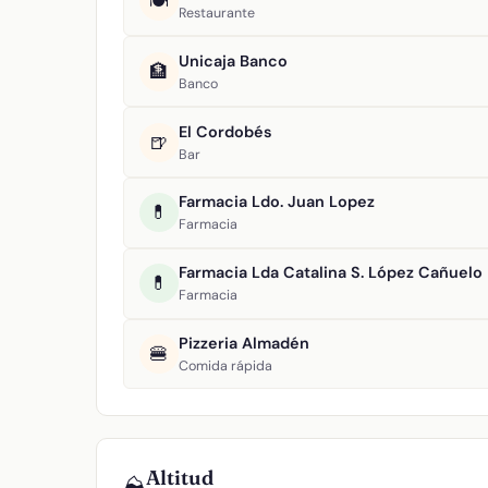
🍽️
Restaurante
Unicaja Banco
🏦
Banco
El Cordobés
🍺
Bar
Farmacia Ldo. Juan Lopez
💊
Farmacia
Farmacia Lda Catalina S. López Cañuelo
💊
Farmacia
Pizzeria Almadén
🍔
Comida rápida
Altitud
⛰️