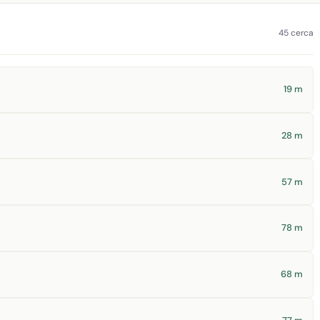
45 cerca
19 m
28 m
57 m
78 m
68 m