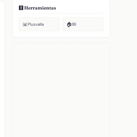
🧮 Herramientas
📊
🏠
Plusvalía
IBI