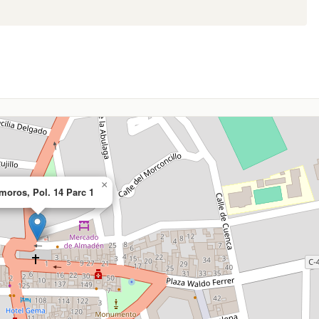
×
moros, Pol. 14 Parc 1