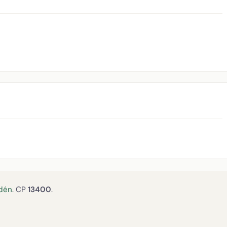
dén
. CP
13400
.