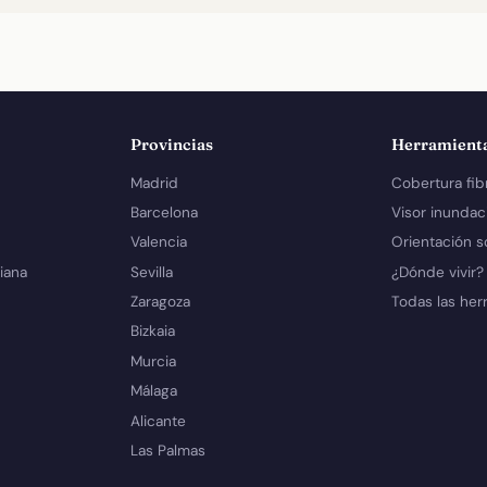
Provincias
Herramient
Madrid
Cobertura fib
Barcelona
Visor inundac
Valencia
Orientación s
iana
Sevilla
¿Dónde vivir?
Zaragoza
Todas las her
Bizkaia
Murcia
Málaga
Alicante
Las Palmas