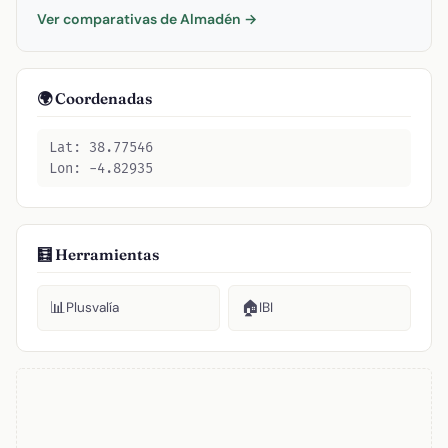
Ver comparativas de Almadén →
🌍 Coordenadas
Lat: 38.77546
Lon: -4.82935
🧮 Herramientas
📊
🏠
Plusvalía
IBI