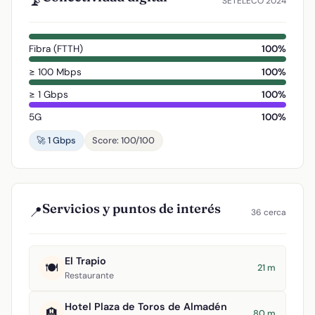
📡
SETELECO 2024
Fibra (FTTH)
100%
≥ 100 Mbps
100%
≥ 1 Gbps
100%
5G
100%
🚀 1 Gbps
Score: 100/100
Servicios y puntos de interés
📍
36 cerca
El Trapio
🍽️
21 m
Restaurante
Hotel Plaza de Toros de Almadén
🏨
80 m