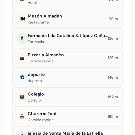
Hotel
Mesón Almadén
🍽️
99 m
Restaurante
Farmacia Lda Catalina S. López Cañuelo
💊
126 m
Farmacia
Pizzeria Almadén
🍔
129 m
Comida rápida
deporte
⚽
148 m
deporte
Colegio
🏫
152 m
Colegio
Churería Toni
🍔
185 m
Comida rápida
Iglesia de Santa María de la Estrella