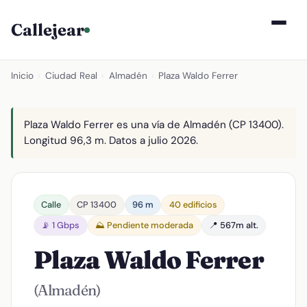
Callejear
Inicio
›
Ciudad Real
›
Almadén
›
Plaza Waldo Ferrer
Plaza Waldo Ferrer es una vía de Almadén (CP 13400).
Longitud 96,3 m. Datos a julio 2026.
Calle
CP 13400
96 m
40 edificios
📡 1 Gbps
⛰️ Pendiente moderada
📍 567m alt.
Plaza Waldo Ferrer
(Almadén)