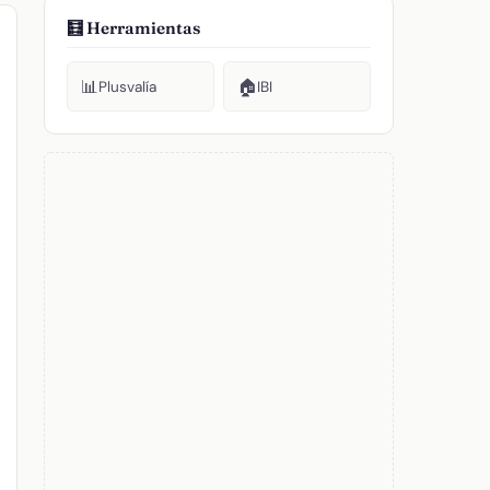
🧮 Herramientas
📊
🏠
Plusvalía
IBI