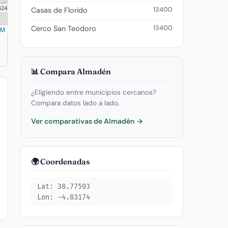
13400
Casas de Florido
13400
Cerco San Teodoro
SM
 postal: 13400.
📊 Compara Almadén
¿Eligiendo entre municipios cercanos?
Compara datos lado a lado.
Ver comparativas de Almadén →
🌍 Coordenadas
Lat: 38.77593
Lon: -4.83174