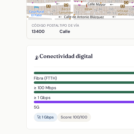
Ubicación de Salamanca en Almadén, Ciudad Real.
CÓDIGO POSTAL
TIPO DE VÍA
13400
Calle
Conectividad digital
📡
Fibra (FTTH)
≥ 100 Mbps
≥ 1 Gbps
5G
🚀 1 Gbps
Score: 100/100