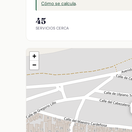
Cómo se calcula
.
45
SERVICIOS CERCA
+
−