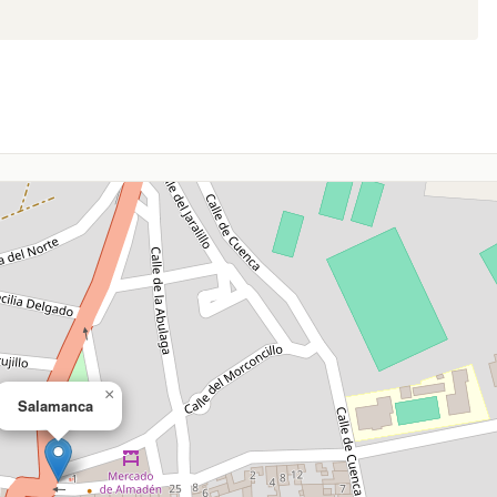
×
Salamanca