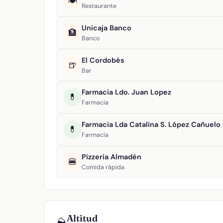
🍽️
Restaurante
Unicaja Banco
🏦
Banco
El Cordobés
🍺
Bar
Farmacia Ldo. Juan Lopez
💊
Farmacia
Farmacia Lda Catalina S. López Cañuelo
💊
Farmacia
Pizzeria Almadén
🍔
Comida rápida
Altitud
⛰️