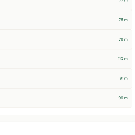
77 m
75 m
79 m
110 m
91 m
99 m