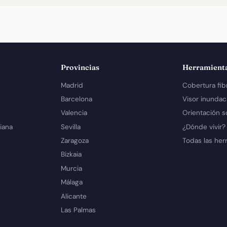
Provincias
Herramient
Madrid
Cobertura fib
Barcelona
Visor inundac
Valencia
Orientación s
iana
Sevilla
¿Dónde vivir?
Zaragoza
Todas las her
Bizkaia
Murcia
Málaga
Alicante
Las Palmas