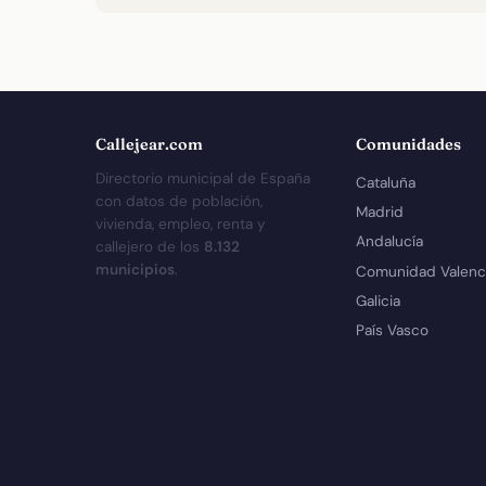
Callejear.com
Comunidades
Directorio municipal de España
Cataluña
con datos de población,
Madrid
vivienda, empleo, renta y
Andalucía
callejero de los
8.132
municipios
.
Comunidad Valenc
Galicia
País Vasco