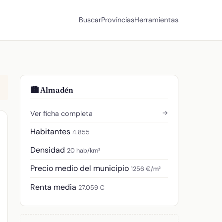
Buscar
Provincias
Herramientas
🏙️ Almadén
→
Ver ficha completa
Habitantes
4.855
Densidad
20 hab/km²
Precio medio del municipio
1256 €/m²
Renta media
27.059 €