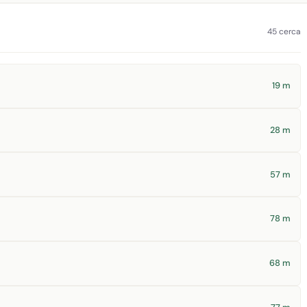
45 cerca
19 m
28 m
57 m
78 m
68 m