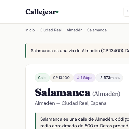
Callejear
Inicio
›
Ciudad Real
›
Almadén
›
Salamanca
Salamanca es una vía de Almadén (CP 13400). Da
Calle
CP 13400
📡 1 Gbps
📍 573m alt.
Salamanca
(Almadén)
Almadén
— Ciudad Real, España
Salamanca es una calle de Almadén, código
radio aproximado de 500 m. Datos proced