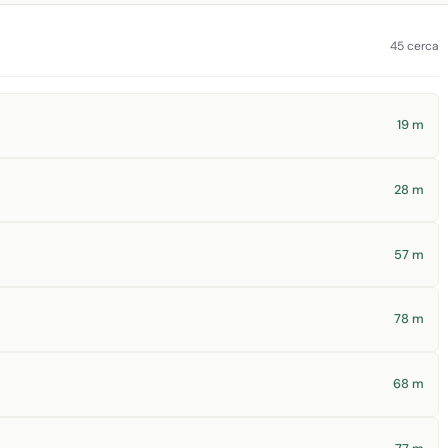
45 cerca
19 m
28 m
57 m
78 m
68 m