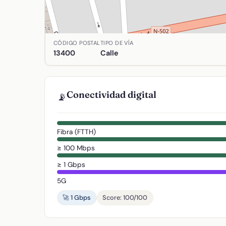
Ubicación de San Pantaleon en Almadén, Ciudad R
CÓDIGO POSTAL
TIPO DE VÍA
13400
Calle
Conectividad digital
📡
Fibra (FTTH)
≥ 100 Mbps
≥ 1 Gbps
5G
🚀 1 Gbps
Score: 100/100