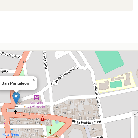
×
San Pantaleon