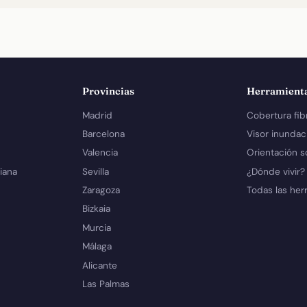
Provincias
Herramient
Madrid
Cobertura fib
Barcelona
Visor inundac
Valencia
Orientación s
iana
Sevilla
¿Dónde vivir?
Zaragoza
Todas las her
Bizkaia
Murcia
Málaga
Alicante
Las Palmas