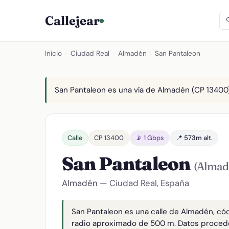
Callejear
Inicio
›
Ciudad Real
›
Almadén
›
San Pantaleon
San Pantaleon es una vía de Almadén (CP 13400).
Calle
CP 13400
📡 1 Gbps
📍 573m alt.
San Pantaleon
(Almad
Almadén
— Ciudad Real, España
San Pantaleon es una calle de Almadén, có
radio aproximado de 500 m. Datos proced