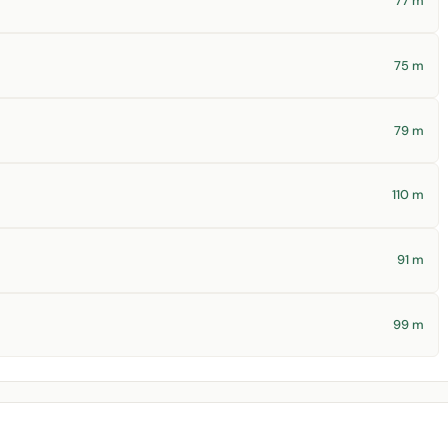
77 m
75 m
79 m
110 m
91 m
99 m