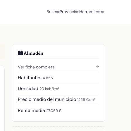
Buscar
Provincias
Herramientas
🏙️ Almadén
→
Ver ficha completa
Habitantes
4.855
Densidad
20 hab/km²
Precio medio del municipio
1256 €/m²
Renta media
27.059 €