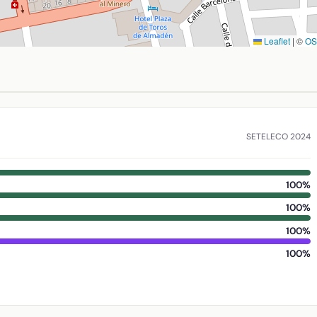
Leaflet
|
©
O
eal. Coordenadas: latitud 38.775935, longitud -4.831736. Có
SETELECO 2024
100%
100%
100%
100%