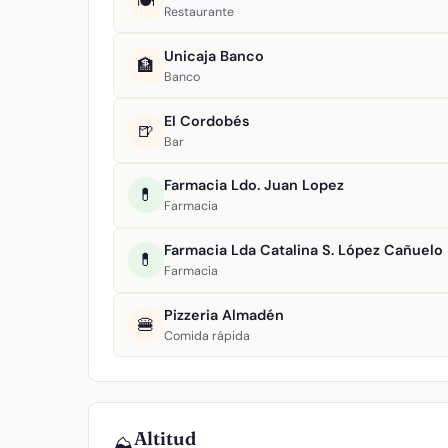
🍽️
Restaurante
Unicaja Banco
🏦
Banco
El Cordobés
🍺
Bar
Farmacia Ldo. Juan Lopez
💊
Farmacia
Farmacia Lda Catalina S. López Cañuelo
💊
Farmacia
Pizzeria Almadén
🍔
Comida rápida
Altitud
⛰️