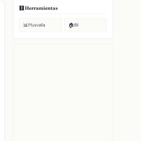
🧮 Herramientas
📊
🏠
Plusvalía
IBI