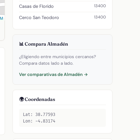
13400
Casas de Florido
13400
Cerco San Teodoro
SM
digo postal: 13400.
📊 Compara Almadén
¿Eligiendo entre municipios cercanos?
Compara datos lado a lado.
Ver comparativas de Almadén →
🌍 Coordenadas
Lat: 38.77593
Lon: -4.83174