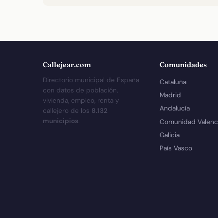
Callejear.com
Comunidades
Directorio municipal de España
Cataluña
con datos de población,
Madrid
vivienda, empleo, renta y
Andalucía
callejero de los
8.132
municipios
.
Comunidad Valenc
Galicia
País Vasco