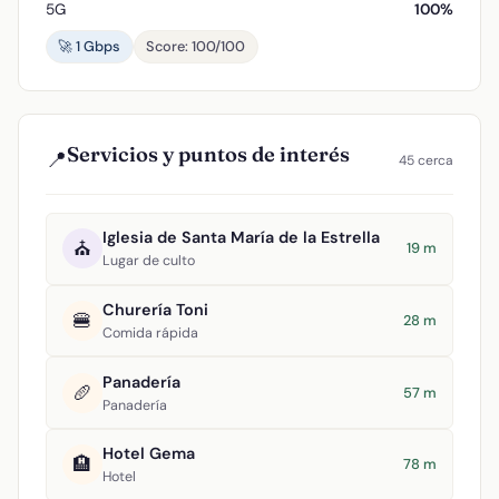
5G
100%
🚀 1 Gbps
Score: 100/100
Servicios y puntos de interés
📍
45 cerca
Iglesia de Santa María de la Estrella
⛪
19 m
Lugar de culto
Churería Toni
🍔
28 m
Comida rápida
Panadería
🥖
57 m
Panadería
Hotel Gema
🏨
78 m
Hotel