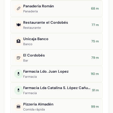
Panadería Román
🥖
68 m
Panadería
Restaurante el Cordobés
🍽️
77 m
Restaurante
Unicaja Banco
🏦
75 m
Banco
El Cordobés
🍺
79 m
Bar
Farmacia Ldo. Juan Lopez
💊
110 m
Farmacia
Farmacia Lda Catalina S. López Cañuelo
💊
91 m
Farmacia
Pizzeria Almadén
🍔
99 m
Comida rápida