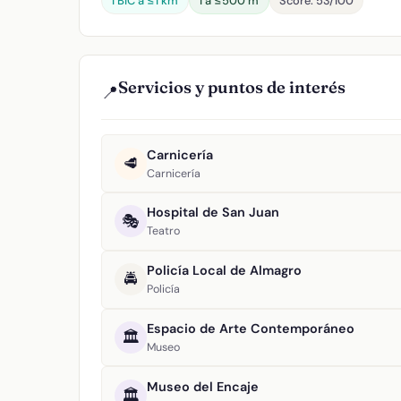
1 BIC a ≤1 km
1 a ≤500 m
Score: 53/100
Servicios y puntos de interés
📍
Carnicería
🥩
Carnicería
Hospital de San Juan
🎭
Teatro
Policía Local de Almagro
🚔
Policía
Espacio de Arte Contemporáneo
🏛️
Museo
Museo del Encaje
🏛️