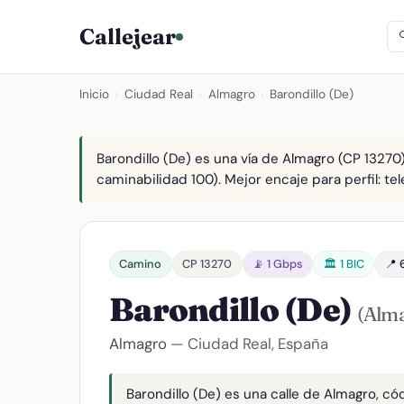
Callejear
Inicio
›
Ciudad Real
›
Almagro
›
Barondillo (De)
Barondillo (De) es una vía de Almagro (CP 13270)
caminabilidad 100). Mejor encaje para perfil: tel
Camino
CP 13270
📡 1 Gbps
🏛️ 1 BIC
📍 
Barondillo (De)
(Alm
Almagro
— Ciudad Real, España
Barondillo (De) es una calle de Almagro, cód