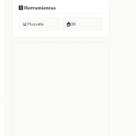
🧮 Herramientas
📊
🏠
Plusvalía
IBI