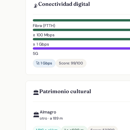
Conectividad digital
📡
Fibra (FTTH)
≥ 100 Mbps
≥ 1 Gbps
5G
🚀 1 Gbps
Score: 99/100
Patrimonio cultural
🏛️
Almagro
🏛️
otro · a 189 m