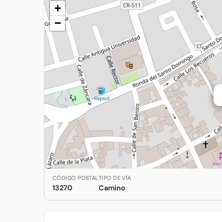
+
−
Ubicación de Barondillo (De) en Almagro, Ciudad 
CÓDIGO POSTAL
TIPO DE VÍA
13270
Camino