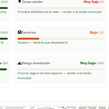
🌳
o
Muy bajo
Zonas verdes
(100)
(0)
ncima
Principal debilidad de la calle — similar a la media municipal
🏥
o
Bajo
Servicios
(100)
(25)
 la
Escasos — tendrás que desplazarte
🌊
to
Muy bajo
Riesgo inundación
(99)
(100)
Entorno seguro en este aspecto — similar a la media
municipal