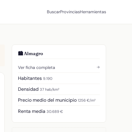
Buscar
Provincias
Herramientas
🏙️ Almagro
→
Ver ficha completa
Habitantes
9.190
Densidad
37 hab/km²
Precio medio del municipio
1256 €/m²
Renta media
30.689 €