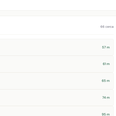
66 cerca
57 m
61 m
65 m
74 m
95 m