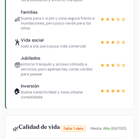
fibra excelente y entorno tranquilo
Familias
👶
buena para ir a pie y zona segura frente a
★★★☆☆
inundaciones, pero poco verde para los
niños
Vida social
🕺
★★★☆☆
todo a pie, pero poca vida comercial
Jubilados
🧓
entorno tranquilo y acceso cómodo a
★★★☆☆
servicios, pero apenas hay zonas verdes
para pasear
Inversión
🏠
★★★★☆
buena conectividad y zona urbana
consolidada
Calidad de vida
🌿
·
Media:
Alto
(66/100)
Falta: 1 dato