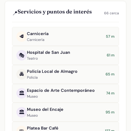
Servicios y puntos de interés
📍
66 cerca
Carnicería
🥩
57 m
Carnicería
Hospital de San Juan
🎭
61 m
Teatro
Policía Local de Almagro
🚔
65 m
Policía
Espacio de Arte Contemporáneo
🏛️
74 m
Museo
Museo del Encaje
🏛️
95 m
Museo
Platea Bar Café
127 m