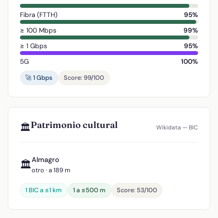
Fibra (FTTH)
95%
≥ 100 Mbps
99%
≥ 1 Gbps
95%
5G
100%
🚀 1 Gbps
Score: 99/100
Patrimonio cultural
🏛️
Wikidata — BIC
Almagro
🏛️
otro · a 189 m
1 BIC a ≤1 km
1 a ≤500 m
Score: 53/100