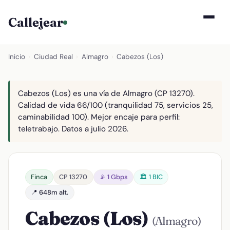
Callejear
Inicio
›
Ciudad Real
›
Almagro
›
Cabezos (Los)
Cabezos (Los) es una vía de Almagro (CP 13270).
Calidad de vida 66/100 (tranquilidad 75, servicios 25,
caminabilidad 100). Mejor encaje para perfil:
teletrabajo. Datos a julio 2026.
Finca
CP 13270
📡 1 Gbps
🏛️ 1 BIC
📍 648m alt.
Cabezos (Los)
(Almagro)