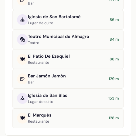
🍺
Bar
Iglesia de San Bartolomé
⛪
86 m
Lugar de culto
Teatro Municipal de Almagro
🎭
84 m
Teatro
El Patio De Ezequiel
🍽️
88 m
Restaurante
Bar Jamón Jamón
🍺
129 m
Bar
Iglesia de San Blas
⛪
153 m
Lugar de culto
El Marqués
🍽️
128 m
Restaurante