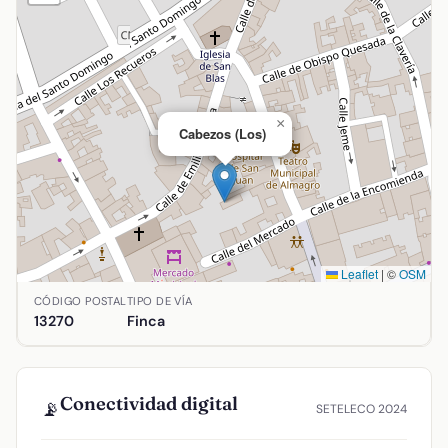
×
Cabezos (Los)
Leaflet
|
©
OSM
Ubicación de Cabezos (Los) en Almagro, Ciudad Real. Coord
CÓDIGO POSTAL
TIPO DE VÍA
13270
Finca
Conectividad digital
📡
SETELECO 2024