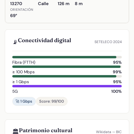
13270
Calle
126 m
8 m
ORIENTACIÓN
69°
Conectividad digital
📡
SETELECO 2024
Fibra (FTTH)
95%
≥ 100 Mbps
99%
≥ 1 Gbps
95%
5G
100%
🚀 1 Gbps
Score: 99/100
Patrimonio cultural
🏛️
Wikidata — BIC