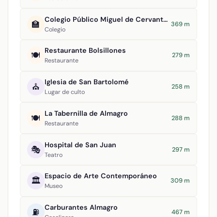
Colegio Público Miguel de Cervantes Saavedra
🏫
369 m
Colegio
Restaurante Bolsillones
🍽️
279 m
Restaurante
Iglesia de San Bartolomé
⛪
258 m
Lugar de culto
La Tabernilla de Almagro
🍽️
288 m
Restaurante
Hospital de San Juan
🎭
297 m
Teatro
Espacio de Arte Contemporáneo
🏛️
309 m
Museo
Carburantes Almagro
⛽
467 m