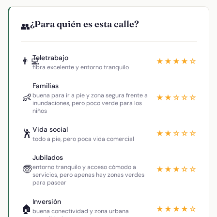
¿Para quién es esta calle?
👥
Teletrabajo
👨‍💻
★★★★☆
fibra excelente y entorno tranquilo
Familias
👶
buena para ir a pie y zona segura frente a
★★☆☆☆
inundaciones, pero poco verde para los
niños
Vida social
🕺
★★☆☆☆
todo a pie, pero poca vida comercial
Jubilados
🧓
entorno tranquilo y acceso cómodo a
★★★☆☆
servicios, pero apenas hay zonas verdes
para pasear
Inversión
🏠
★★★★☆
buena conectividad y zona urbana