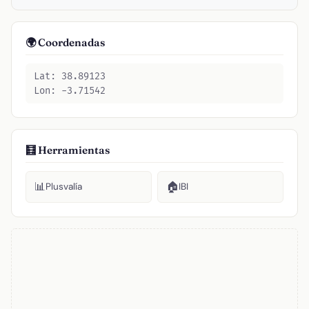
🌍 Coordenadas
Lat: 38.89123
Lon: -3.71542
🧮 Herramientas
📊
🏠
Plusvalía
IBI