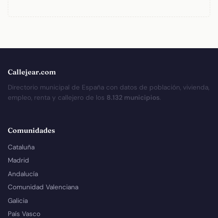
Callejear.com
Directorio municipal de España con datos de población, vivienda,
empleo, renta y callejero de los
8.132 municipios
.
Comunidades
Cataluña
Madrid
Andalucía
Comunidad Valenciana
Galicia
País Vasco