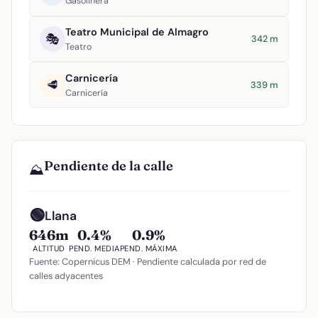
Gasolinera
Teatro Municipal de Almagro
🎭
342 m
Teatro
Carnicería
🥩
339 m
Carnicería
Pendiente de la calle
⛰️
🟢
Llana
646m
0.4%
0.9%
ALTITUD
PEND. MEDIA
PEND. MÁXIMA
Fuente: Copernicus DEM · Pendiente calculada por red de
calles adyacentes