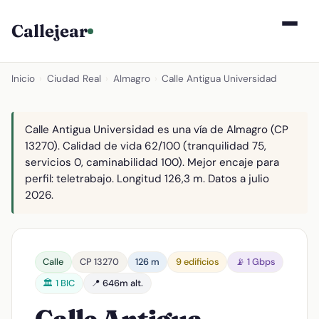
Callejear
Inicio
›
Ciudad Real
›
Almagro
›
Calle Antigua Universidad
Calle Antigua Universidad es una vía de Almagro (CP
13270). Calidad de vida 62/100 (tranquilidad 75,
servicios 0, caminabilidad 100). Mejor encaje para
perfil: teletrabajo. Longitud 126,3 m. Datos a julio
2026.
Calle
CP 13270
126 m
9 edificios
📡 1 Gbps
🏛️ 1 BIC
📍 646m alt.