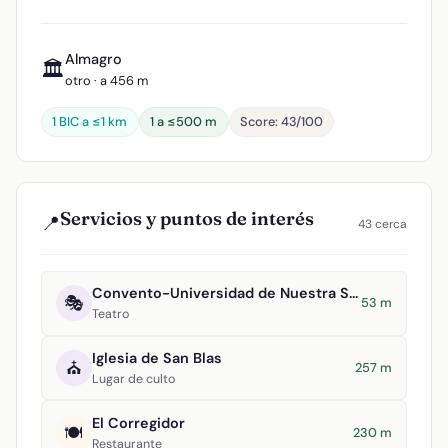
Almagro
🏛️
otro · a 456 m
1 BIC a ≤1 km
1 a ≤500 m
Score: 43/100
Servicios y puntos de interés
📍
43 cerca
Convento-Universidad de Nuestra Señora del Rosario
🎭
53 m
Teatro
Iglesia de San Blas
⛪
257 m
Lugar de culto
El Corregidor
🍽️
230 m
Restaurante