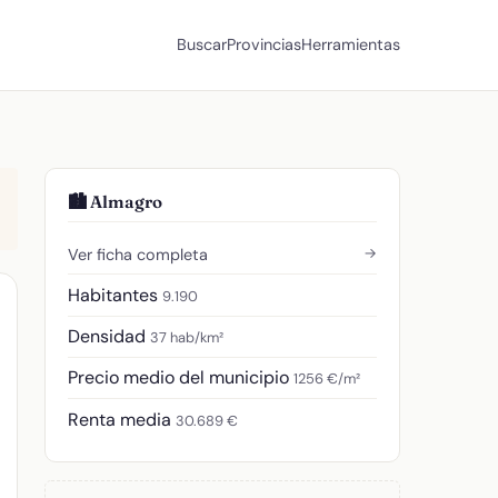
Buscar
Provincias
Herramientas
🏙️ Almagro
→
Ver ficha completa
Habitantes
9.190
Densidad
37 hab/km²
Precio medio del municipio
1256 €/m²
Renta media
30.689 €