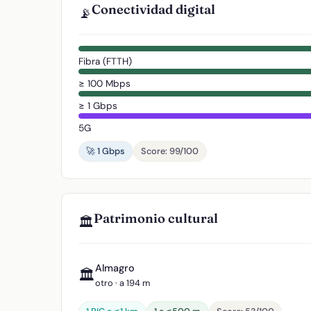
Conectividad digital
📡
Fibra (FTTH)
≥ 100 Mbps
≥ 1 Gbps
5G
🚀 1 Gbps
Score: 99/100
Patrimonio cultural
🏛️
Almagro
🏛️
otro · a 194 m