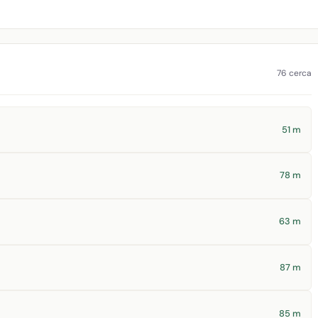
76 cerca
51 m
78 m
63 m
87 m
85 m