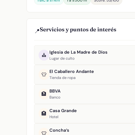
1 BIC a ≤1 km
1 a ≤500 m
Score: 53/100
Servicios y puntos de interés
📍
Iglesia de La Madre de Dios
⛪
Lugar de culto
El Caballero Andante
👕
Tienda de ropa
BBVA
🏦
Banco
Casa Grande
🏨
Hotel
Concha‘s
👕