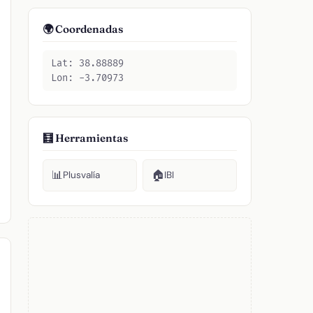
🌍 Coordenadas
Lat: 38.88889
Lon: -3.70973
🧮 Herramientas
📊
🏠
Plusvalía
IBI