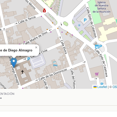
×
le de Diego Almagro
Leaflet
|
©
O
, Ciudad Real. Coordenadas: latitud 38.888888533333336, lo
ENTACIÓN
°