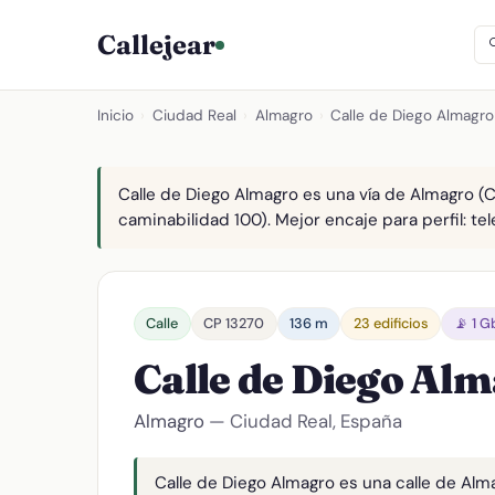
Callejear
Inicio
›
Ciudad Real
›
Almagro
›
Calle de Diego Almagro
Calle de Diego Almagro es una vía de Almagro (CP
caminabilidad 100). Mejor encaje para perfil: tel
Calle
CP 13270
136 m
23 edificios
📡 1 G
Calle de Diego Al
Almagro
— Ciudad Real, España
Calle de Diego Almagro es una calle de Alma