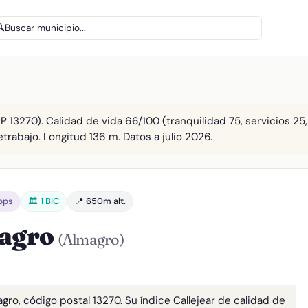
🔍
Buscar municipio...
 13270). Calidad de vida 66/100 (tranquilidad 75, servicios 25,
etrabajo. Longitud 136 m. Datos a julio 2026.
bps
🏛️ 1 BIC
📍 650m alt.
magro
(Almagro)
gro, código postal 13270. Su índice Callejear de calidad de