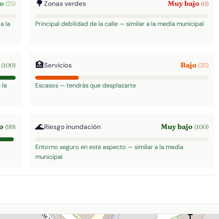
🌳
to
Muy bajo
Zonas verdes
(75)
(0)
a la
Principal debilidad de la calle — similar a la media municipal
🏥
o
Bajo
Servicios
(100)
(25)
 la
Escasos — tendrás que desplazarte
🌊
to
Muy bajo
Riesgo inundación
(99)
(100)
Entorno seguro en este aspecto — similar a la media
municipal