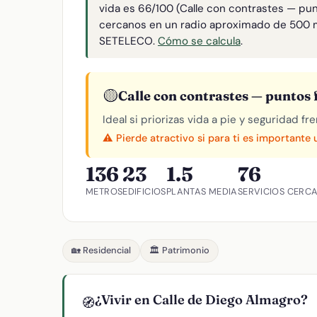
vida es 66/100 (Calle con contrastes — pun
cercanos en un radio aproximado de 500 
SETELECO.
Cómo se calcula
.
🟡
Calle con contrastes — puntos f
Ideal si priorizas vida a pie y seguridad f
⚠️ Pierde atractivo si para ti es importante
136
23
1.5
76
METROS
EDIFICIOS
PLANTAS MEDIA
SERVICIOS CERC
🏡 Residencial
🏛️ Patrimonio
¿Vivir en Calle de Diego Almagro?
🧭