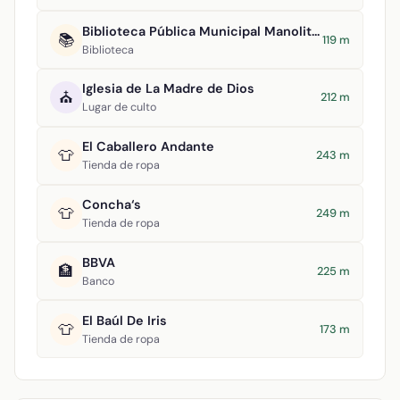
Biblioteca Pública Municipal Manolita Espinosa
📚
119 m
Biblioteca
Iglesia de La Madre de Dios
⛪
212 m
Lugar de culto
El Caballero Andante
👕
243 m
Tienda de ropa
Concha‘s
👕
249 m
Tienda de ropa
BBVA
🏦
225 m
Banco
El Baúl De Iris
👕
173 m
Tienda de ropa