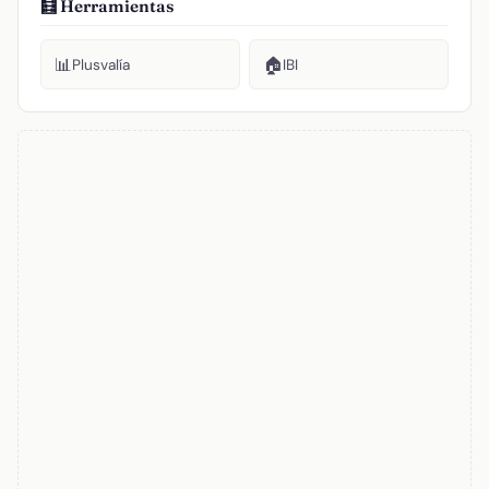
🧮 Herramientas
📊
🏠
Plusvalía
IBI