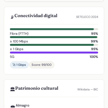
Conectividad digital
📡
SETELECO 2024
Fibra (FTTH)
95%
≥ 100 Mbps
99%
≥ 1 Gbps
95%
5G
100%
🚀 1 Gbps
Score: 99/100
Patrimonio cultural
🏛️
Wikidata — BIC
Almagro
🏛️