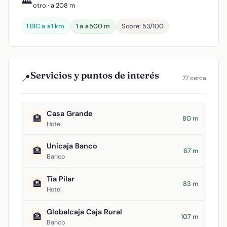
otro · a 208 m
1 BIC a ≤1 km
1 a ≤500 m
Score: 53/100
Servicios y puntos de interés
📍
77 cerca
Casa Grande
🏨
80 m
Hotel
Unicaja Banco
🏦
67 m
Banco
Tía Pilar
🏨
83 m
Hotel
Globalcaja Caja Rural
🏦
107 m
Banco