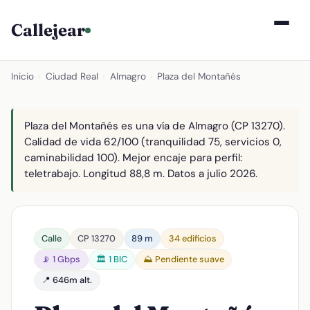
Callejear
Inicio
›
Ciudad Real
›
Almagro
›
Plaza del Montañés
Plaza del Montañés es una vía de Almagro (CP 13270).
Calidad de vida 62/100 (tranquilidad 75, servicios 0,
caminabilidad 100). Mejor encaje para perfil:
teletrabajo. Longitud 88,8 m. Datos a julio 2026.
Calle
CP 13270
89 m
34 edificios
📡 1 Gbps
🏛️ 1 BIC
⛰️ Pendiente suave
📍 646m alt.