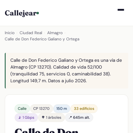
Callejear
Inicio
›
Ciudad Real
›
Almagro
›
Calle de Don Federico Galiano y Ortega
Calle de Don Federico Galiano y Ortega es una vía de
Almagro (CP 13270). Calidad de vida 52/100
(tranquilidad 75, servicios 0, caminabilidad 38).
Longitud 149,7 m. Datos a julio 2026.
Calle
CP 13270
150 m
33 edificios
📡 1 Gbps
🌳 1 árboles
📍 645m alt.
Calle de Don