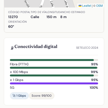
Leaflet
|
©
OSM
Ubicación de Calle de Don Federico Galiano y Ortega en 
CÓDIGO POSTAL
TIPO DE VÍA
LONGITUD
ANCHO ESTIMADO
13270
Calle
150 m
8 m
ORIENTACIÓN
60°
Conectividad digital
📡
SETELECO 2024
Fibra (FTTH)
95%
≥ 100 Mbps
99%
≥ 1 Gbps
95%
5G
100%
🚀 1 Gbps
Score: 99/100