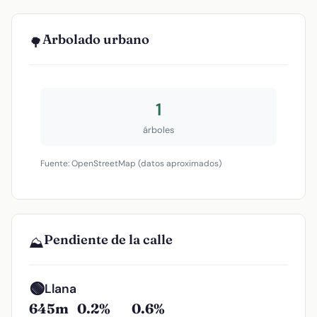
Arbolado urbano
🌳
1
árboles
Fuente: OpenStreetMap (datos aproximados)
Pendiente de la calle
⛰️
🟢
Llana
645m
0.2%
0.6%