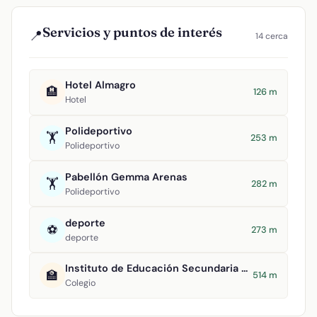
Servicios y puntos de interés
📍
14 cerca
Hotel Almagro
🏨
126 m
Hotel
Polideportivo
🏋️
253 m
Polideportivo
Pabellón Gemma Arenas
🏋️
282 m
Polideportivo
deporte
⚽
273 m
deporte
Instituto de Educación Secundaria Antonio Calvín
🏫
514 m
Colegio