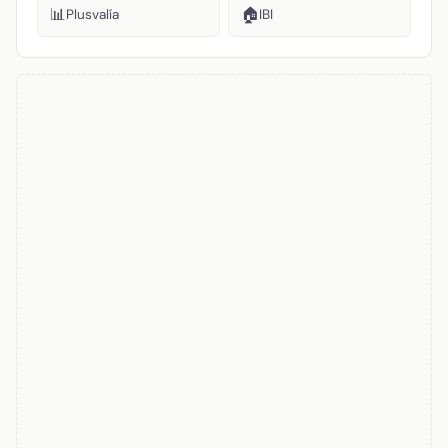
📊
🏠
Plusvalía
IBI