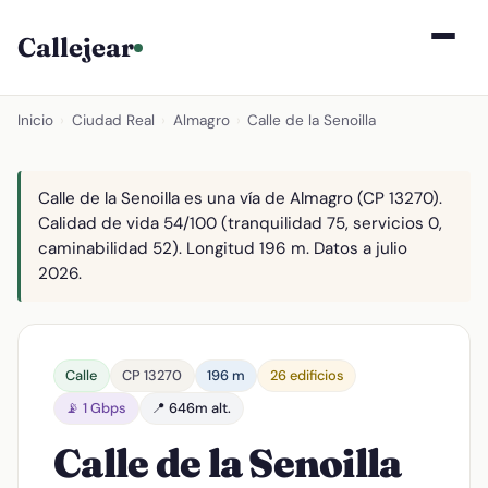
Callejear
Inicio
›
Ciudad Real
›
Almagro
›
Calle de la Senoilla
Calle de la Senoilla es una vía de Almagro (CP 13270).
Calidad de vida 54/100 (tranquilidad 75, servicios 0,
caminabilidad 52). Longitud 196 m. Datos a julio
2026.
Calle
CP 13270
196 m
26 edificios
📡 1 Gbps
📍 646m alt.
Calle de la Senoilla