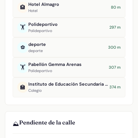
Hotel Almagro
🏨
80 m
Hotel
Polideportivo
🏋️
297 m
Polideportivo
deporte
⚽
300 m
deporte
Pabellón Gemma Arenas
🏋️
307 m
Polideportivo
Instituto de Educación Secundaria Antonio Calvín
🏫
374 m
Colegio
Pendiente de la calle
⛰️