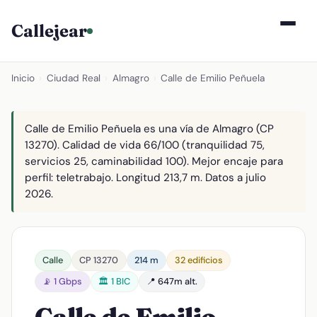
Callejear
Inicio
›
Ciudad Real
›
Almagro
›
Calle de Emilio Peñuela
Calle de Emilio Peñuela es una vía de Almagro (CP
13270). Calidad de vida 66/100 (tranquilidad 75,
servicios 25, caminabilidad 100). Mejor encaje para
perfil: teletrabajo. Longitud 213,7 m. Datos a julio
2026.
Calle
CP 13270
214 m
32 edificios
📡 1 Gbps
🏛️ 1 BIC
📍 647m alt.