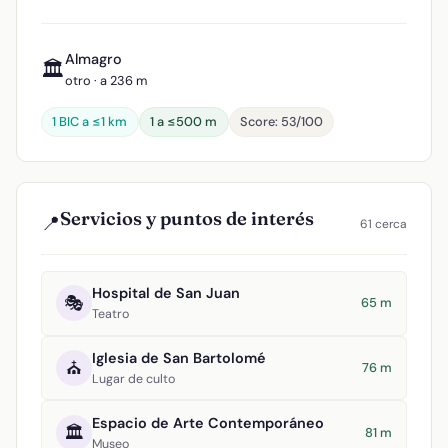
Almagro
🏛️
otro · a 236 m
1 BIC a ≤1 km
1 a ≤500 m
Score: 53/100
Servicios y puntos de interés
📍
61 cerca
Hospital de San Juan
🎭
65 m
Teatro
Iglesia de San Bartolomé
⛪
76 m
Lugar de culto
Espacio de Arte Contemporáneo
🏛️
81 m
Museo