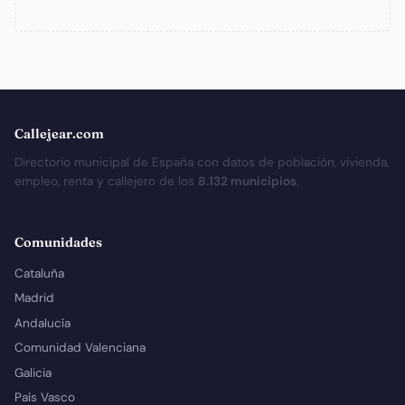
Callejear.com
Directorio municipal de España con datos de población, vivienda,
empleo, renta y callejero de los
8.132 municipios
.
Comunidades
Cataluña
Madrid
Andalucía
Comunidad Valenciana
Galicia
País Vasco