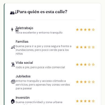
¿Para quién es esta calle?
👥
Teletrabajo
👨‍💻
★★★★☆
fibra excelente y entorno tranquilo
Familias
👶
buena para ir a pie y zona segura frente a
★★★☆☆
inundaciones, pero poco verde para los
niños
Vida social
🕺
★★★☆☆
todo a pie, pero poca vida comercial
Jubilados
🧓
entorno tranquilo y acceso cómodo a
★★★☆☆
servicios, pero apenas hay zonas verdes
para pasear
Inversión
🏠
★★★★☆
buena conectividad y zona urbana