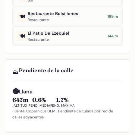
Bar
Restaurante Bolsillones
🍽️
169 m
Restaurante
El Patio De Ezequiel
🍽️
144 m
Restaurante
Pendiente de la calle
⛰️
🟢
Llana
647m
0.6%
1.7%
ALTITUD
PEND. MEDIA
PEND. MÁXIMA
Fuente: Copernicus DEM · Pendiente calculada por red de
calles adyacentes