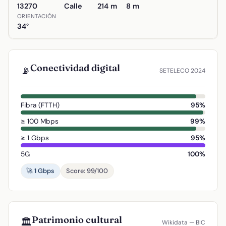
13270
Calle
214 m
8 m
ORIENTACIÓN
34°
Conectividad digital
📡
SETELECO 2024
Fibra (FTTH)
95%
≥ 100 Mbps
99%
≥ 1 Gbps
95%
5G
100%
🚀 1 Gbps
Score: 99/100
Patrimonio cultural
🏛️
Wikidata — BIC