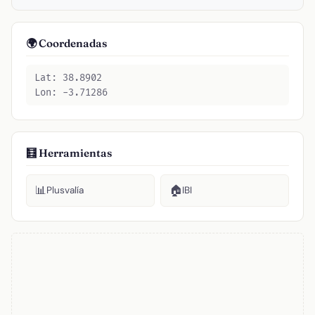
🌍 Coordenadas
Lat: 38.8902
Lon: -3.71286
🧮 Herramientas
📊
🏠
Plusvalía
IBI