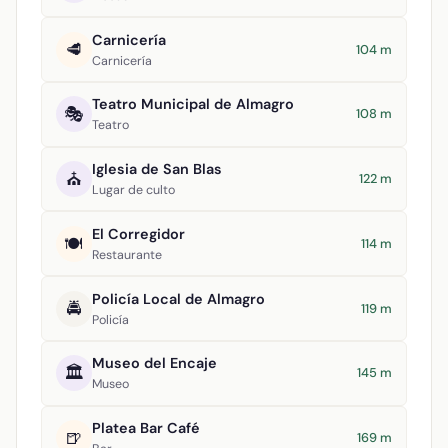
Carnicería
🥩
104 m
Carnicería
Teatro Municipal de Almagro
🎭
108 m
Teatro
Iglesia de San Blas
⛪
122 m
Lugar de culto
El Corregidor
🍽️
114 m
Restaurante
Policía Local de Almagro
🚔
119 m
Policía
Museo del Encaje
🏛️
145 m
Museo
Platea Bar Café
🍺
169 m