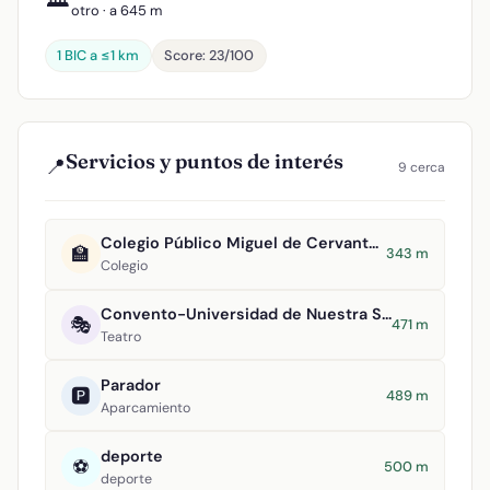
otro · a 645 m
1 BIC a ≤1 km
Score: 23/100
Servicios y puntos de interés
📍
9 cerca
Colegio Público Miguel de Cervantes Saavedra
🏫
343 m
Colegio
Convento-Universidad de Nuestra Señora del Rosario
🎭
471 m
Teatro
Parador
🅿️
489 m
Aparcamiento
deporte
⚽
500 m
deporte