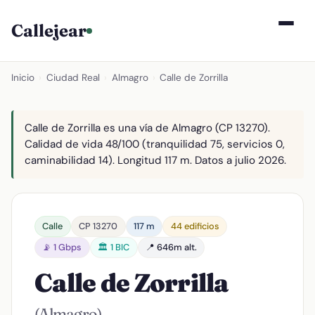
Callejear
Inicio
›
Ciudad Real
›
Almagro
›
Calle de Zorrilla
Calle de Zorrilla es una vía de Almagro (CP 13270).
Calidad de vida 48/100 (tranquilidad 75, servicios 0,
caminabilidad 14). Longitud 117 m. Datos a julio 2026.
Calle
CP 13270
117 m
44 edificios
📡 1 Gbps
🏛️ 1 BIC
📍 646m alt.
Calle de Zorrilla
(Almagro)