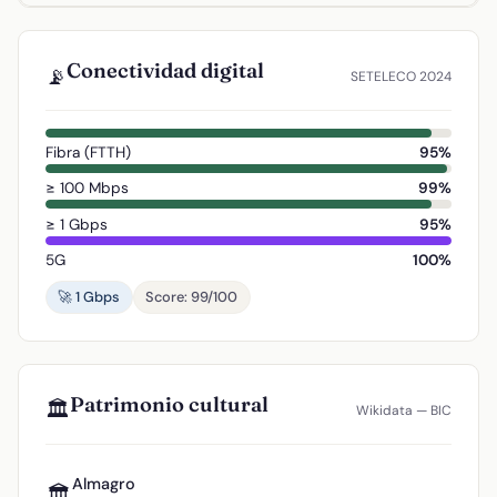
Conectividad digital
📡
SETELECO 2024
Fibra (FTTH)
95%
≥ 100 Mbps
99%
≥ 1 Gbps
95%
5G
100%
🚀 1 Gbps
Score: 99/100
Patrimonio cultural
🏛️
Wikidata — BIC
Almagro
🏛️