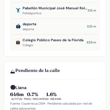
Pabellón Municipal José Manuel Roldán
🏋️
513 m
Polideportivo
deporte
🏟️
525 m
deporte
Colegio Público Paseo de la Florida
🏫
639 m
Colegio
Pendiente de la calle
⛰️
🟢
Llana
646m
0.7%
1.6%
ALTITUD
PEND. MEDIA
PEND. MÁXIMA
Fuente: Copernicus DEM · Pendiente calculada por red de
calles adyacentes