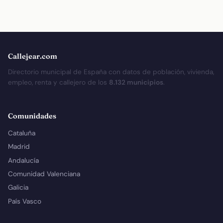
Callejear.com
Directorio municipal de España con datos de población, vivienda,
empleo, renta y callejero de los
8.132 municipios
.
Comunidades
Cataluña
Madrid
Andalucía
Comunidad Valenciana
Galicia
País Vasco