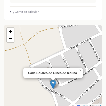
¿Cómo se calcula?
+
−
×
Calle Solares de Ginés de Molina
Leaflet
|
©
OSM