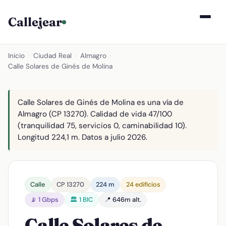
Callejear
Inicio
›
Ciudad Real
›
Almagro
›
Calle Solares de Ginés de Molina
Calle Solares de Ginés de Molina es una vía de
Almagro (CP 13270). Calidad de vida 47/100
(tranquilidad 75, servicios 0, caminabilidad 10).
Longitud 224,1 m. Datos a julio 2026.
Calle
CP 13270
224 m
24 edificios
📡 1 Gbps
🏛️ 1 BIC
📍 646m alt.
Calle Solares de