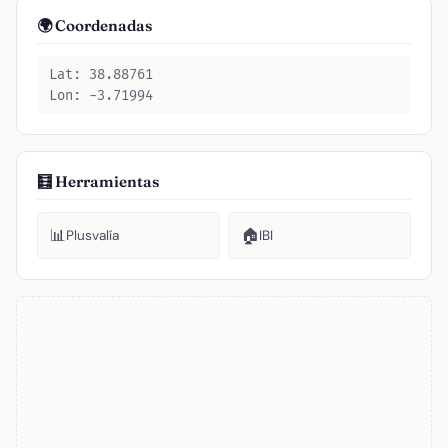
🌍 Coordenadas
Lat: 38.88761
Lon: -3.71994
🧮 Herramientas
📊
🏠
Plusvalía
IBI