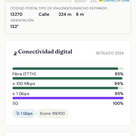
Ubicación de Calle Solares de Ginés de Molina en Almagro
CÓDIGO POSTAL
TIPO DE VÍA
LONGITUD
ANCHO ESTIMADO
13270
Calle
224 m
8 m
ORIENTACIÓN
132°
Conectividad digital
📡
SETELECO 2024
Fibra (FTTH)
95%
≥ 100 Mbps
99%
≥ 1 Gbps
95%
5G
100%
🚀 1 Gbps
Score: 99/100