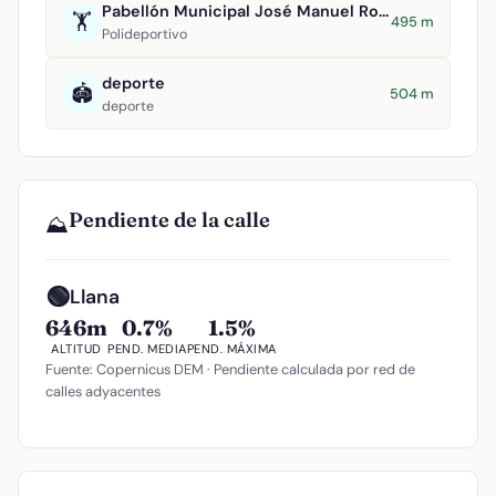
Pabellón Municipal José Manuel Roldán
🏋️
495 m
Polideportivo
deporte
🏟️
504 m
deporte
Pendiente de la calle
⛰️
🟢
Llana
646m
0.7%
1.5%
ALTITUD
PEND. MEDIA
PEND. MÁXIMA
Fuente: Copernicus DEM · Pendiente calculada por red de
calles adyacentes