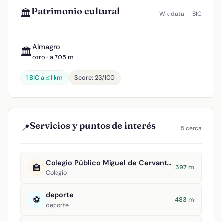
Patrimonio cultural
🏛️
Wikidata — BIC
Almagro
🏛️
otro · a 705 m
1 BIC a ≤1 km
Score: 23/100
Servicios y puntos de interés
📍
5 cerca
Colegio Público Miguel de Cervantes Saavedra
🏫
397 m
Colegio
deporte
⚽
483 m
deporte