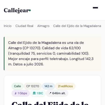
Callejear
Inicio
›
Ciudad Real
›
Almagro
›
Calle del Ejido de la Magadalena
Calle del Ejido de la Magadalena es una vía de
Almagro (CP 13270). Calidad de vida 62/100
(tranquilidad 75, servicios 0, caminabilidad 100).
Mejor encaje para perfil: teletrabajo. Longitud 142,3
m. Datos a julio 2026.
Calle
CP 13270
142 m
21 edificios
📡 1 Gbps
🏛️ 1 BIC
📍 646m alt.