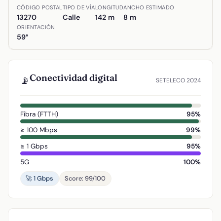
Ubicación de Calle del Ejido de la Magadalena en Almagro
CÓDIGO POSTAL
TIPO DE VÍA
LONGITUD
ANCHO ESTIMADO
13270
Calle
142 m
8 m
ORIENTACIÓN
59°
Conectividad digital
📡
SETELECO 2024
Fibra (FTTH)
95%
≥ 100 Mbps
99%
≥ 1 Gbps
95%
5G
100%
🚀 1 Gbps
Score: 99/100