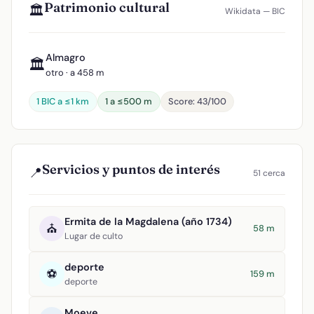
Patrimonio cultural
🏛️
Wikidata — BIC
Almagro
🏛️
otro · a 458 m
1 BIC a ≤1 km
1 a ≤500 m
Score: 43/100
Servicios y puntos de interés
📍
51 cerca
Ermita de la Magdalena (año 1734)
⛪
58 m
Lugar de culto
deporte
⚽
159 m
deporte
Moeve