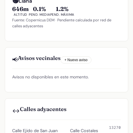
🟢
Llana
646m
0.1%
1.2%
ALTITUD
PEND. MEDIA
PEND. MÁXIMA
Fuente: Copernicus DEM · Pendiente calculada por red de
calles adyacentes
Avisos vecinales
📢
+ Nuevo aviso
Avisos no disponibles en este momento.
Calles adyacentes
↔️
13270
Calle Ejido de San Juan
Calle Costales