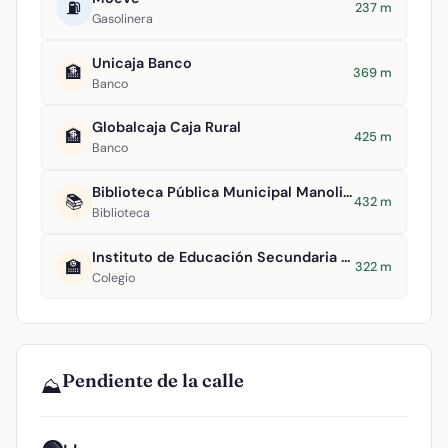
⛽
237 m
Gasolinera
Unicaja Banco
🏦
369 m
Banco
Globalcaja Caja Rural
🏦
425 m
Banco
Biblioteca Pública Municipal Manolita Espinosa
📚
432 m
Biblioteca
Instituto de Educación Secundaria Clavero Fernández de Córdova
🏫
322 m
Colegio
Pendiente de la calle
⛰️