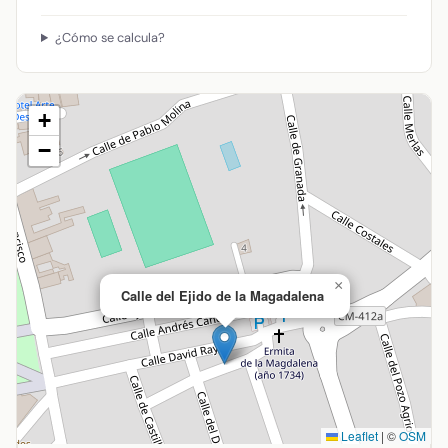
¿Cómo se calcula?
+
−
×
Calle del Ejido de la Magadalena
Leaflet
|
©
OSM