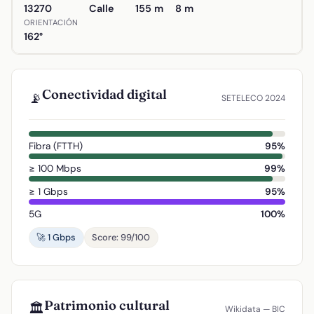
13270
Calle
155 m
8 m
ORIENTACIÓN
162°
Conectividad digital
📡
SETELECO 2024
Fibra (FTTH)
95%
≥ 100 Mbps
99%
≥ 1 Gbps
95%
5G
100%
🚀 1 Gbps
Score: 99/100
Patrimonio cultural
🏛️
Wikidata — BIC