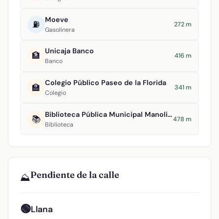
Moeve
⛽
272 m
Gasolinera
Unicaja Banco
🏦
416 m
Banco
Colegio Público Paseo de la Florida
🏫
341 m
Colegio
Biblioteca Pública Municipal Manolita Espinosa
📚
478 m
Biblioteca
Pendiente de la calle
⛰️
🟢
Llana