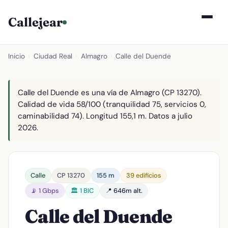
Callejear
Inicio
›
Ciudad Real
›
Almagro
›
Calle del Duende
Calle del Duende es una vía de Almagro (CP 13270).
Calidad de vida 58/100 (tranquilidad 75, servicios 0,
caminabilidad 74). Longitud 155,1 m. Datos a julio
2026.
Calle
CP 13270
155 m
39 edificios
📡 1 Gbps
🏛️ 1 BIC
📍 646m alt.
Calle del Duende