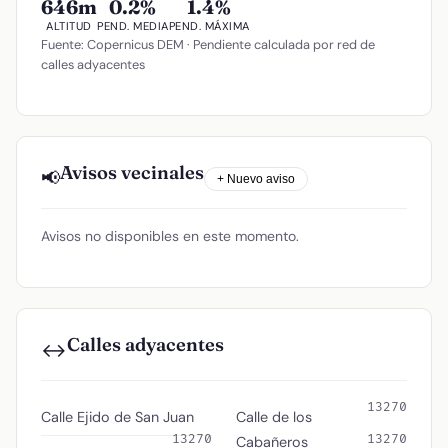
646m
0.2%
1.4%
ALTITUD
PEND. MEDIA
PEND. MÁXIMA
Fuente: Copernicus DEM · Pendiente calculada por red de
calles adyacentes
Avisos vecinales
📢
+ Nuevo aviso
Avisos no disponibles en este momento.
Calles adyacentes
↔️
13270
Calle Ejido de San Juan
Calle de los
13270
13270
Cabañeros