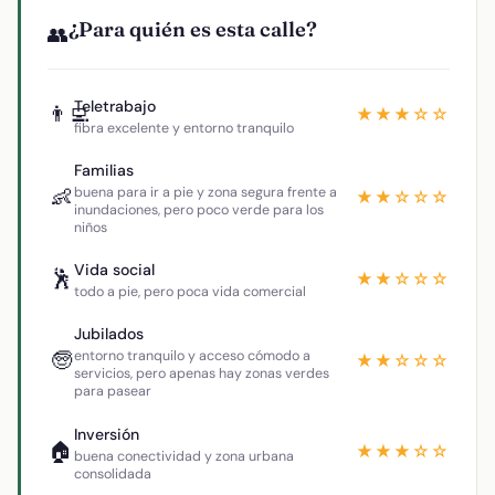
¿Para quién es esta calle?
👥
Teletrabajo
👨‍💻
★★★☆☆
fibra excelente y entorno tranquilo
Familias
👶
buena para ir a pie y zona segura frente a
★★☆☆☆
inundaciones, pero poco verde para los
niños
Vida social
🕺
★★☆☆☆
todo a pie, pero poca vida comercial
Jubilados
🧓
entorno tranquilo y acceso cómodo a
★★☆☆☆
servicios, pero apenas hay zonas verdes
para pasear
Inversión
🏠
★★★☆☆
buena conectividad y zona urbana
consolidada