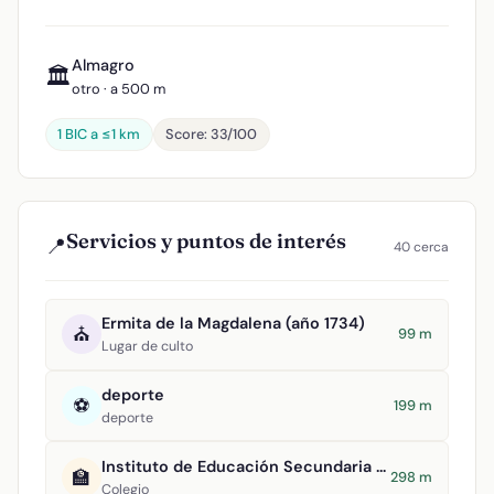
Almagro
🏛️
otro · a 500 m
1 BIC a ≤1 km
Score: 33/100
Servicios y puntos de interés
📍
40 cerca
Ermita de la Magdalena (año 1734)
⛪
99 m
Lugar de culto
deporte
⚽
199 m
deporte
Instituto de Educación Secundaria Clavero Fernández de Córdova
🏫
298 m
Colegio