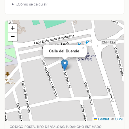
¿Cómo se calcula?
+
−
×
Calle del Duende
Leaflet
|
©
OSM
Ubicación de Calle del Duende en Almagro, Ciudad Real. C
CÓDIGO POSTAL
TIPO DE VÍA
LONGITUD
ANCHO ESTIMADO