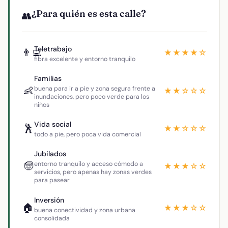
¿Para quién es esta calle?
👥
Teletrabajo
👨‍💻
★★★★☆
fibra excelente y entorno tranquilo
Familias
👶
buena para ir a pie y zona segura frente a
★★☆☆☆
inundaciones, pero poco verde para los
niños
Vida social
🕺
★★☆☆☆
todo a pie, pero poca vida comercial
Jubilados
🧓
entorno tranquilo y acceso cómodo a
★★★☆☆
servicios, pero apenas hay zonas verdes
para pasear
Inversión
🏠
★★★☆☆
buena conectividad y zona urbana
consolidada