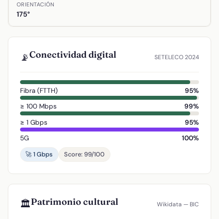
ORIENTACIÓN
175°
Conectividad digital
📡
SETELECO 2024
Fibra (FTTH)
95%
≥ 100 Mbps
99%
≥ 1 Gbps
95%
5G
100%
🚀 1 Gbps
Score: 99/100
Patrimonio cultural
🏛️
Wikidata — BIC