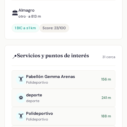
Almagro
🏛️
otro · a 813 m
1 BIC a ≤1 km
Score: 23/100
Servicios y puntos de interés
📍
31 cerca
Pabellón Gemma Arenas
🏋️
156 m
Polideportivo
deporte
⚽
241 m
deporte
Polideportivo
🏋️
188 m
Polideportivo