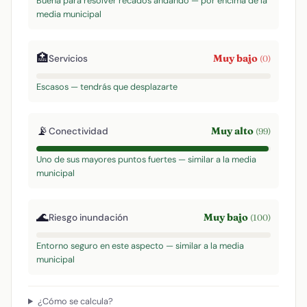
Buena para resolver recados andando — por encima de la
media municipal
🏥
Muy bajo
Servicios
(0)
Escasos — tendrás que desplazarte
📡
Muy alto
Conectividad
(99)
Uno de sus mayores puntos fuertes — similar a la media
municipal
🌊
Muy bajo
Riesgo inundación
(100)
Entorno seguro en este aspecto — similar a la media
municipal
¿Cómo se calcula?