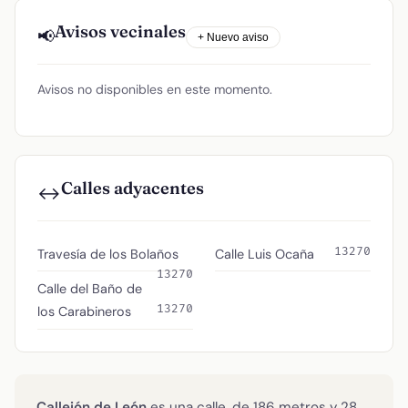
Avisos vecinales
📢
+ Nuevo aviso
Avisos no disponibles en este momento.
Calles adyacentes
↔️
13270
Travesía de los Bolaños
Calle Luis Ocaña
13270
Calle del Baño de
13270
los Carabineros
Callejón de León
es una calle, de 186 metros y 28