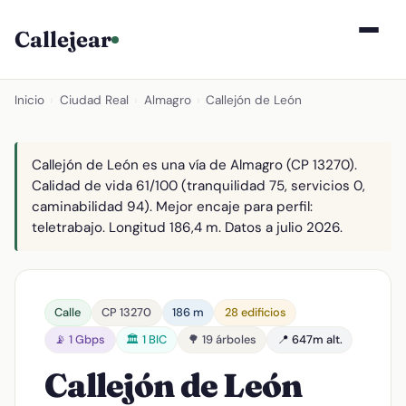
Callejear
Inicio
›
Ciudad Real
›
Almagro
›
Callejón de León
Callejón de León es una vía de Almagro (CP 13270).
Calidad de vida 61/100 (tranquilidad 75, servicios 0,
caminabilidad 94). Mejor encaje para perfil:
teletrabajo. Longitud 186,4 m. Datos a julio 2026.
Calle
CP 13270
186 m
28 edificios
📡 1 Gbps
🏛️ 1 BIC
🌳 19 árboles
📍 647m alt.
Callejón de León