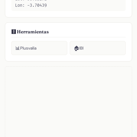
Lon: -3.70439
🧮 Herramientas
📊
🏠
Plusvalía
IBI