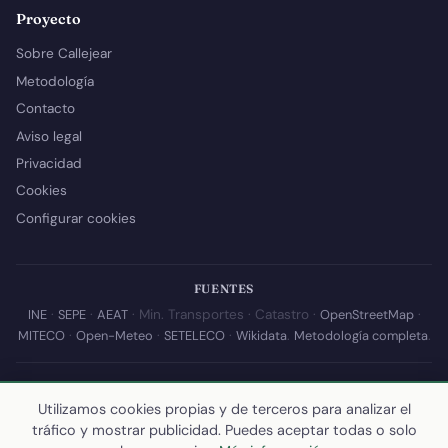
Proyecto
Sobre Callejear
Metodología
Contacto
Aviso legal
Privacidad
Cookies
Configurar cookies
FUENTES
INE
·
SEPE
·
AEAT
· Min. Transportes · Catastro ·
OpenStreetMap
·
MITECO
·
Open-Meteo
·
SETELECO
·
Wikidata
.
Metodología completa
.
© 2026 Callejear.com — Directorio municipal de España con datos
abiertos. Desarrollado y mantenido por
Yoel Castaño
.
Utilizamos cookies propias y de terceros para analizar el
tráfico y mostrar publicidad. Puedes aceptar todas o solo
Última actualización de esta página:
10 de julio de 2026
·
Cómo