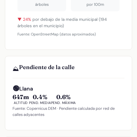
árboles
por 100m
▼ 24%
por debajo de la media municipal (194
árboles en el municipio)
Fuente: OpenStreetMap (datos aproximados)
Pendiente de la calle
⛰️
🟢
Llana
647m
0.4%
0.6%
ALTITUD
PEND. MEDIA
PEND. MÁXIMA
Fuente: Copernicus DEM · Pendiente calculada por red de
calles adyacentes