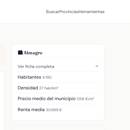
Buscar
Provincias
Herramientas
🏙️ Almagro
→
Ver ficha completa
Habitantes
9.190
Densidad
37 hab/km²
Precio medio del municipio
1256 €/m²
Renta media
30.689 €