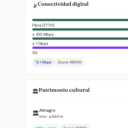
Conectividad digital
📡
Fibra (FTTH)
≥ 100 Mbps
≥ 1 Gbps
5G
🚀 1 Gbps
Score: 99/100
Patrimonio cultural
🏛️
Almagro
🏛️
otro · a 634 m