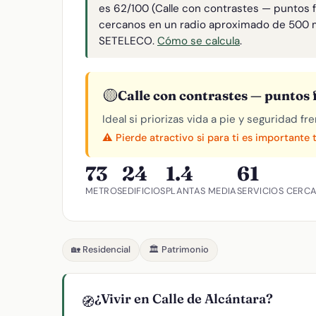
es 62/100 (Calle con contrastes — puntos f
cercanos en un radio aproximado de 500 
SETELECO.
Cómo se calcula
.
🟡
Calle con contrastes — puntos f
Ideal si priorizas vida a pie y seguridad f
⚠️ Pierde atractivo si para ti es importante 
73
24
1.4
61
METROS
EDIFICIOS
PLANTAS MEDIA
SERVICIOS CERC
🏡 Residencial
🏛️ Patrimonio
¿Vivir en Calle de Alcántara?
🧭