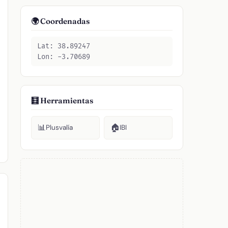
🌍 Coordenadas
Lat: 38.89247
Lon: -3.70689
🧮 Herramientas
📊
🏠
Plusvalía
IBI