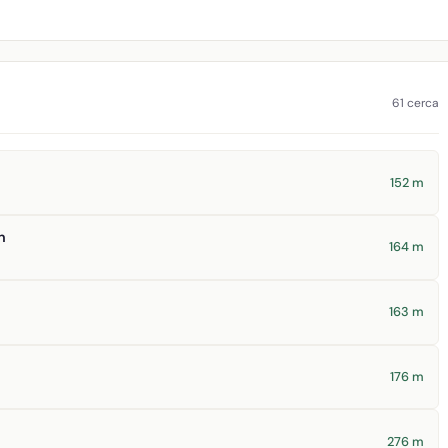
61 cerca
152 m
n
164 m
163 m
176 m
276 m