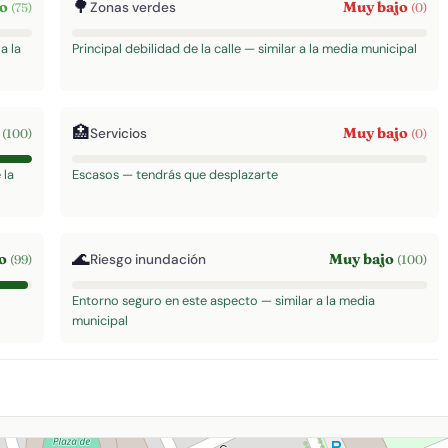
🌳
to
Muy bajo
Zonas verdes
(75)
(0)
a la
Principal debilidad de la calle — similar a la media municipal
🏥
o
Muy bajo
Servicios
(100)
(0)
 la
Escasos — tendrás que desplazarte
🌊
to
Muy bajo
Riesgo inundación
(99)
(100)
Entorno seguro en este aspecto — similar a la media
municipal