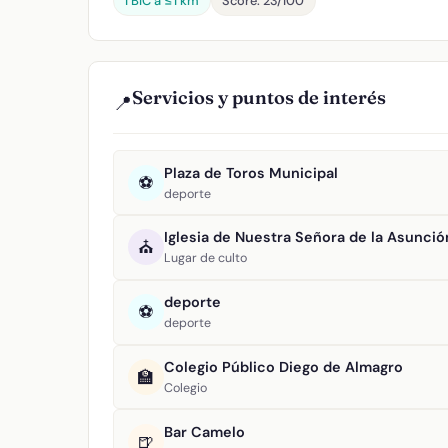
1 BIC a ≤1 km
Score: 23/100
Servicios y puntos de interés
📍
Plaza de Toros Municipal
⚽
deporte
Iglesia de Nuestra Señora de la Asunció
⛪
Lugar de culto
deporte
⚽
deporte
Colegio Público Diego de Almagro
🏫
Colegio
Bar Camelo
🍺