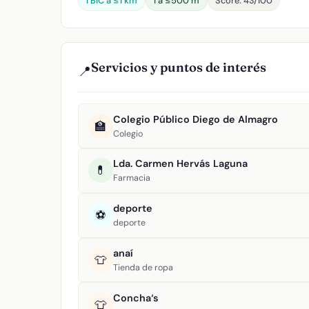
1 BIC a ≤1 km
1 a ≤500 m
Score: 43/100
Servicios y puntos de interés
📍
Colegio Público Diego de Almagro
🏫
Colegio
Lda. Carmen Hervás Laguna
💊
Farmacia
deporte
⚽
deporte
anaí
👕
Tienda de ropa
Concha‘s
👕