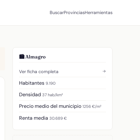
Buscar
Provincias
Herramientas
🏙️ Almagro
→
Ver ficha completa
Habitantes
9.190
Densidad
37 hab/km²
Precio medio del municipio
1256 €/m²
Renta media
30.689 €