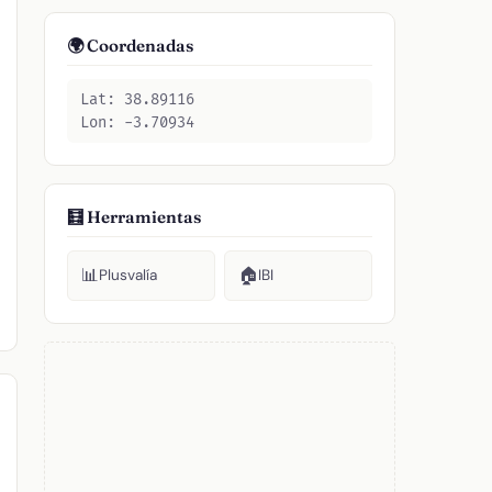
🌍 Coordenadas
Lat: 38.89116
Lon: -3.70934
🧮 Herramientas
📊
🏠
Plusvalía
IBI