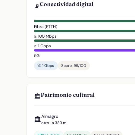
Conectividad digital
📡
Fibra (FTTH)
≥ 100 Mbps
≥ 1 Gbps
5G
🚀 1 Gbps
Score: 99/100
Patrimonio cultural
🏛️
Almagro
🏛️
otro · a 389 m