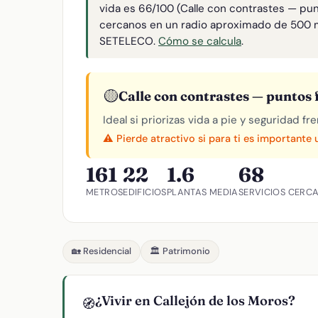
vida es 66/100 (Calle con contrastes — pun
cercanos en un radio aproximado de 500 
SETELECO.
Cómo se calcula
.
🟡
Calle con contrastes — puntos f
Ideal si priorizas vida a pie y seguridad f
⚠️ Pierde atractivo si para ti es importante
161
22
1.6
68
METROS
EDIFICIOS
PLANTAS MEDIA
SERVICIOS CERC
🏡 Residencial
🏛️ Patrimonio
¿Vivir en Callejón de los Moros?
🧭