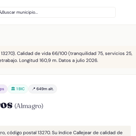
🔍
Buscar municipio...
13270). Calidad de vida 66/100 (tranquilidad 75, servicios 25,
etrabajo. Longitud 160,9 m. Datos a julio 2026.
bps
🏛️ 1 BIC
📍 649m alt.
ros
(Almagro)
ro, código postal 13270. Su índice Callejear de calidad de