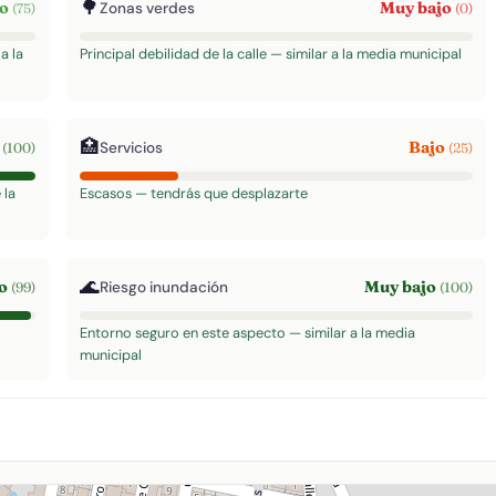
🌳
to
Muy bajo
Zonas verdes
(75)
(0)
a la
Principal debilidad de la calle — similar a la media municipal
🏥
o
Bajo
Servicios
(100)
(25)
 la
Escasos — tendrás que desplazarte
🌊
to
Muy bajo
Riesgo inundación
(99)
(100)
Entorno seguro en este aspecto — similar a la media
municipal