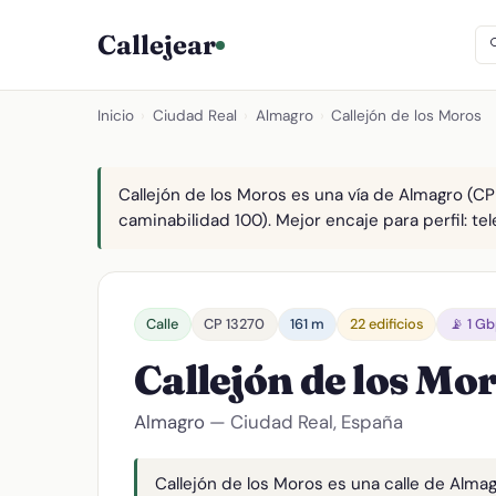
Callejear
Inicio
›
Ciudad Real
›
Almagro
›
Callejón de los Moros
Callejón de los Moros es una vía de Almagro (CP 
caminabilidad 100). Mejor encaje para perfil: tel
Calle
CP 13270
161 m
22 edificios
📡 1 G
Callejón de los Mo
Almagro
— Ciudad Real, España
Callejón de los Moros es una calle de Almag