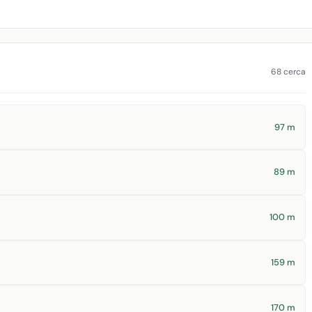
68 cerca
97 m
89 m
100 m
159 m
170 m