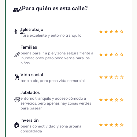
¿Para quién es esta calle?
👥
Teletrabajo
👨‍💻
★★★★☆
fibra excelente y entorno tranquilo
Familias
👶
buena para ir a pie y zona segura frente a
★★★☆☆
inundaciones, pero poco verde para los
niños
Vida social
🕺
★★★☆☆
todo a pie, pero poca vida comercial
Jubilados
🧓
entorno tranquilo y acceso cómodo a
★★★☆☆
servicios, pero apenas hay zonas verdes
para pasear
Inversión
🏠
★★★★☆
buena conectividad y zona urbana
consolidada