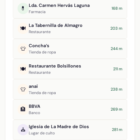
Lda. Carmen Hervás Laguna
💊
168 m
Farmacia
La Tabernilla de Almagro
🍽️
203 m
Restaurante
Concha‘s
👕
244 m
Tienda de ropa
Restaurante Bolsillones
🍽️
211 m
Restaurante
anaí
👕
238 m
Tienda de ropa
BBVA
🏦
269 m
Banco
Iglesia de La Madre de Dios
⛪
281 m
Lugar de culto