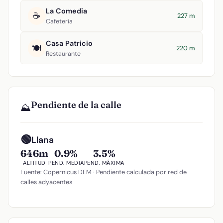
La Comedia
☕
227 m
Cafetería
Casa Patricio
🍽️
220 m
Restaurante
Pendiente de la calle
⛰️
🟢
Llana
646m
0.9%
3.5%
ALTITUD
PEND. MEDIA
PEND. MÁXIMA
Fuente: Copernicus DEM · Pendiente calculada por red de
calles adyacentes