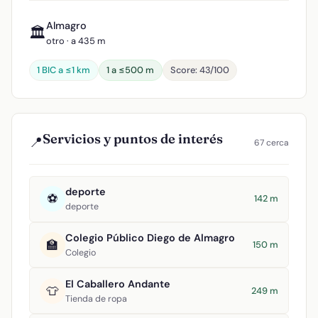
Almagro
🏛️
otro · a 435 m
1 BIC a ≤1 km
1 a ≤500 m
Score: 43/100
Servicios y puntos de interés
📍
67 cerca
deporte
⚽
142 m
deporte
Colegio Público Diego de Almagro
🏫
150 m
Colegio
El Caballero Andante
👕
249 m
Tienda de ropa