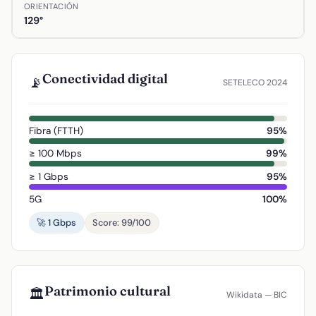
ORIENTACIÓN
129°
Conectividad digital
📡
SETELECO 2024
Fibra (FTTH)
95%
≥ 100 Mbps
99%
≥ 1 Gbps
95%
5G
100%
🚀 1 Gbps
Score: 99/100
Patrimonio cultural
🏛️
Wikidata — BIC