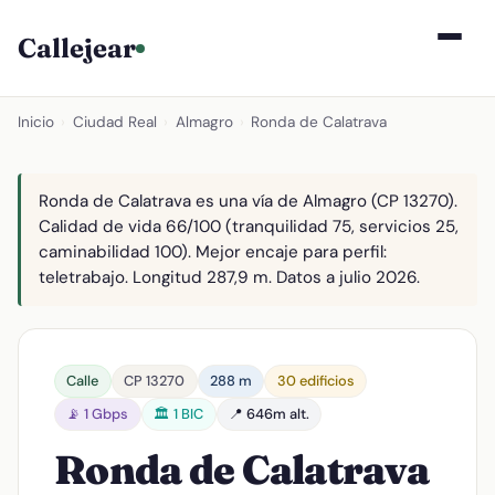
Callejear
Inicio
›
Ciudad Real
›
Almagro
›
Ronda de Calatrava
Ronda de Calatrava es una vía de Almagro (CP 13270).
Calidad de vida 66/100 (tranquilidad 75, servicios 25,
caminabilidad 100). Mejor encaje para perfil:
teletrabajo. Longitud 287,9 m. Datos a julio 2026.
Calle
CP 13270
288 m
30 edificios
📡 1 Gbps
🏛️ 1 BIC
📍 646m alt.
Ronda de Calatrava