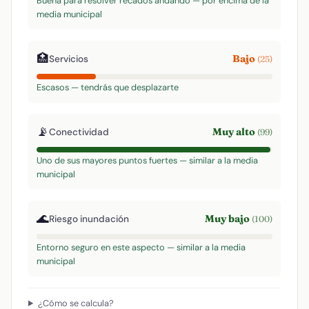
Buena para resolver recados andando — por encima de la
media municipal
🏥
Bajo
Servicios
(25)
Escasos — tendrás que desplazarte
📡
Muy alto
Conectividad
(99)
Uno de sus mayores puntos fuertes — similar a la media
municipal
🌊
Muy bajo
Riesgo inundación
(100)
Entorno seguro en este aspecto — similar a la media
municipal
¿Cómo se calcula?