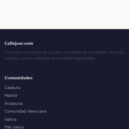
Callejear.com
Directorio municipal de España con datos de población, vivienda,
empleo, renta y callejero de los
8.132 municipios
.
Comunidades
Cataluña
Madrid
Andalucía
Comunidad Valenciana
Galicia
País Vasco