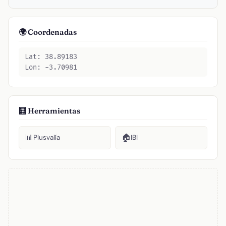
🌍 Coordenadas
Lat: 38.89183
Lon: -3.70981
🧮 Herramientas
📊
🏠
Plusvalía
IBI